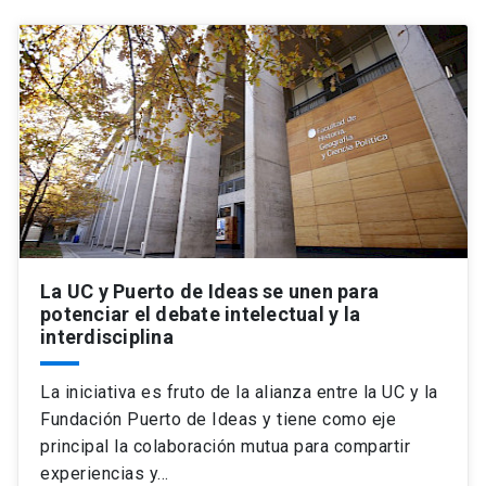
Universidad
keyboard_arrow_down
Información para
Futuros estudiantes
Go to english site
launch
Estudiantes
ACCESOS DIRECTOS
Admisión
launch
Académicos
Mi Cuenta UC
launch
Personal
La UC y Puerto de Ideas se unen para
potenciar el debate intelectual y la
Correo UC
launch
launch
interdisciplina
Alumni
Mi Portal UC
launch
Padres y familia
La iniciativa es fruto de la alianza entre la UC y la
Medios
Biblioteca
launch
Fundación Puerto de Ideas y tiene como eje
launch
Vecinos
principal la colaboración mutua para compartir
Donaciones
launch
experiencias y…