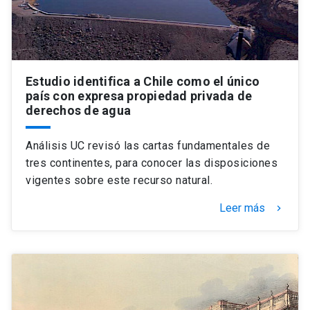
Estudio identifica a Chile como el único
país con expresa propiedad privada de
derechos de agua
Análisis UC revisó las cartas fundamentales de
tres continentes, para conocer las disposiciones
vigentes sobre este recurso natural.
Leer más
keyboard_arrow_right