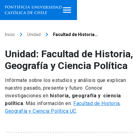
Inicio
keyboard_arrow_right
keyboard_arrow_right
Inicio
Unidad
Facultad de Historia…
Programas de estudio
Unidad: Facultad de Historia,
Facultades, escuelas e
Geografía y Ciencia Política
institutos
Infórmate sobre los estudios y análisis que explican
Investigación
nuestro pasado, presente y futuro. Conoce
investigaciones en
historia, geografía y ciencia
Internacionalización
launch
política
. Más información en:
Facultad de Historia,
Geografía y Ciencia Política UC
.
Extensión
Vinculación