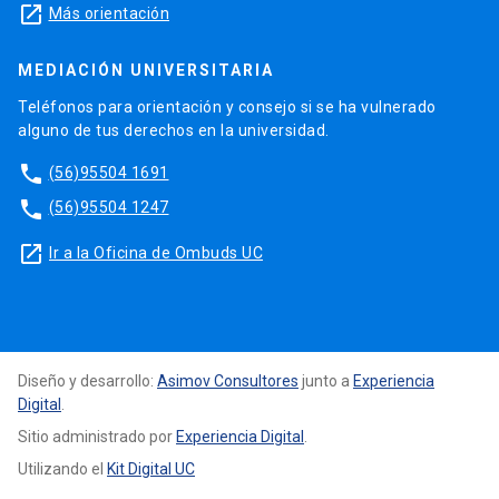
launch
Más orientación
MEDIACIÓN UNIVERSITARIA
Teléfonos para orientación y consejo si se ha vulnerado
alguno de tus derechos en la universidad.
phone
(56)95504 1691
phone
(56)95504 1247
launch
Ir a la Oficina de Ombuds UC
Diseño y desarrollo:
Asimov Consultores
junto a
Experiencia
Digital
.
Sitio administrado por
Experiencia Digital
.
Utilizando el
Kit Digital UC