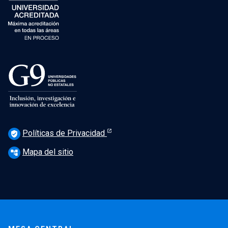
Políticas de Privacidad
verified_user
Mapa del sitio
account_tree