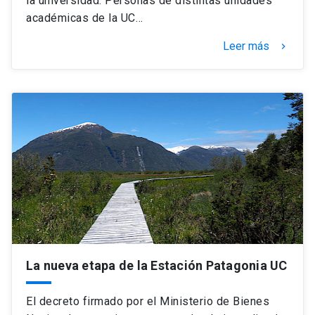
la universidad. Personas de distintas unidades
académicas de la UC…
Leer más
keyboard_arrow_right
La nueva etapa de la Estación Patagonia UC
El decreto firmado por el Ministerio de Bienes