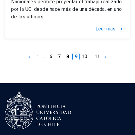
Nacionales permite proyectar el trabajo realizado
por la UC, desde hace más de una década, en uno
de los últimos…
Leer más
keyboard_arrow_right
1
…
6
7
8
9
10
…
11
keyboard_arrow_left
keyboard_arrow_right