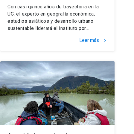
Con casi quince años de trayectoria en la
UC, el experto en geografía económica,
estudios asiáticos y desarrollo urbano
sustentable liderará el instituto por…
Leer más
keyboard_arrow_right