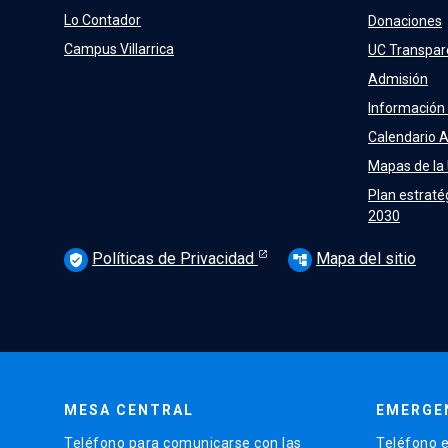
Lo Contador
Donaciones
Campus Villarrica
UC Transpar
Admisión
Información
Calendario 
Mapas de la
Plan estraté
2030
Políticas de Privacidad
Mapa del sitio
verified_user
account_tree
MESA CENTRAL
EMERGE
Teléfono para comunicarse con las
Teléfono e