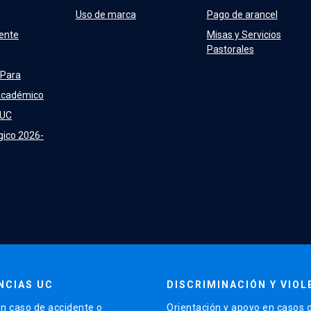
Uso de marca
Pago de arancel
ente
Misas y Servicios
Pastorales
 Para
Académico
 UC
gico 2026-
NCIAS UC
DISCRIMINACIÓN Y VIOL
n caso de accidente o
Orientación y apoyo en casos 