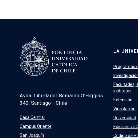
LA UNIVE
Programas d
Investigació
Facultades, 
institutos
Avda. Libertador Bernardo O’Higgins
Extensión
340, Santiago - Chile
Vinculación
Casa Central
Universidad
Campus Oriente
Ediciones U
San Joaquín
Código de H