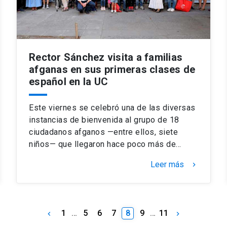
Rector Sánchez visita a familias
afganas en sus primeras clases de
español en la UC
Este viernes se celebró una de las diversas
instancias de bienvenida al grupo de 18
ciudadanos afganos —entre ellos, siete
niños— que llegaron hace poco más de…
Leer más
keyboard_arrow_right
1
…
5
6
7
8
9
…
11
keyboard_arrow_left
keyboard_arrow_right