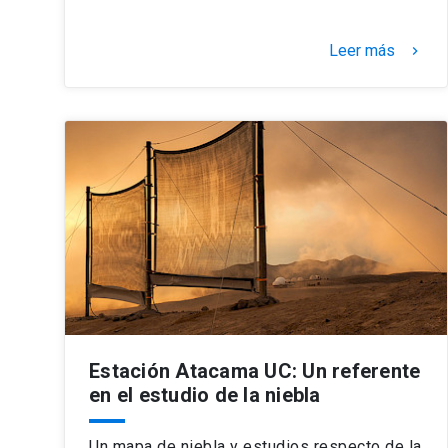
Leer más
keyboard_arrow_right
Estación Atacama UC: Un referente
en el estudio de la niebla
Un mapa de niebla y estudios respecto de la