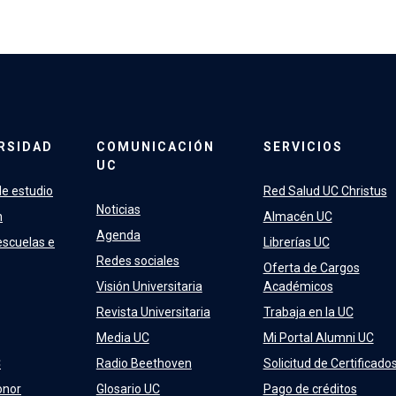
RSIDAD
COMUNICACIÓN
SERVICIOS
UC
e estudio
Red Salud UC Christus
Noticias
n
Almacén UC
Agenda
escuelas e
Librerías UC
Redes sociales
Oferta de Cargos
Visión Universitaria
Académicos
Revista Universitaria
Trabaja en la UC
Media UC
Mi Portal Alumni UC
C
Radio Beethoven
Solicitud de Certificado
onor
Glosario UC
Pago de créditos