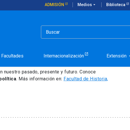
ADMISIÓN
Medios
arrow_drop_down
Biblioteca
Ciencia Política
istoria, Geografía y
Facultades
Internacionalización
Extensión
arrow_d
an nuestro pasado, presente y futuro. Conoce
política
. Más información en:
Facultad de Historia,