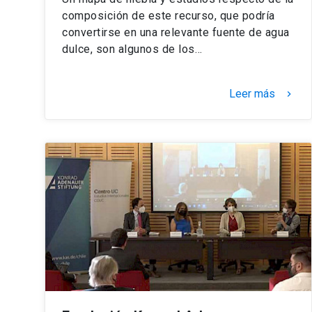
composición de este recurso, que podría
convertirse en una relevante fuente de agua
dulce, son algunos de los…
Leer más
keyboard_arrow_right