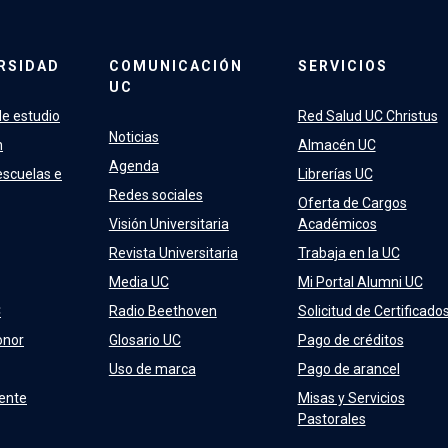
RSIDAD
COMUNICACIÓN
SERVICIOS
UC
e estudio
Red Salud UC Christus
Noticias
n
Almacén UC
Agenda
escuelas e
Librerías UC
Redes sociales
Oferta de Cargos
Visión Universitaria
Académicos
Revista Universitaria
Trabaja en la UC
Media UC
Mi Portal Alumni UC
C
Radio Beethoven
Solicitud de Certificado
onor
Glosario UC
Pago de créditos
Uso de marca
Pago de arancel
ente
Misas y Servicios
Pastorales