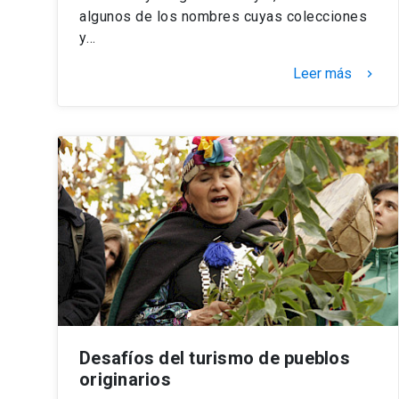
algunos de los nombres cuyas colecciones
y…
Leer más
keyboard_arrow_right
Desafíos del turismo de pueblos
originarios