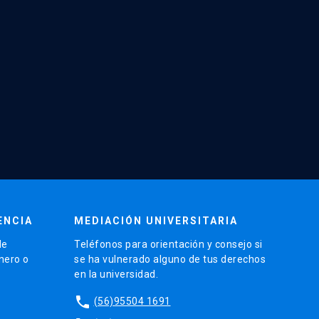
ENCIA
MEDIACIÓN UNIVERSITARIA
de
Teléfonos para orientación y consejo si
énero o
se ha vulnerado alguno de tus derechos
en la universidad.
phone
(56)95504 1691