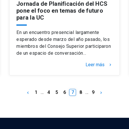
Jornada de Planificación del HCS
pone el foco en temas de futuro
para la UC
En un encuentro presencial largamente
esperado desde marzo del año pasado, los
miembros del Consejo Superior participaron
de un espacio de conversación…
Leer más
keyboard_arrow_right
1
…
4
5
6
7
8
…
9
keyboard_arrow_left
keyboard_arrow_right