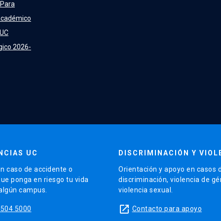
 Para
Académico
 UC
gico 2026-
NCIAS UC
DISCRIMINACIÓN Y VIOL
n caso de accidente o
Orientación y apoyo en casos 
que ponga en riesgo tu vida
discriminación, violencia de g
 algún campus.
violencia sexual.
launch
5504 5000
Contacto para apoyo