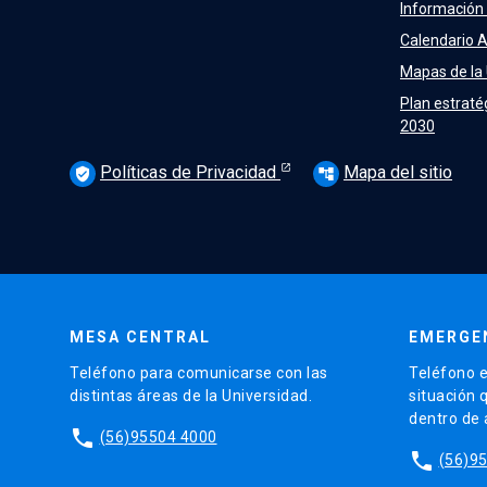
Información
Calendario 
Mapas de la
Plan estraté
2030
Políticas de Privacidad
Mapa del sitio
verified_user
account_tree
MESA CENTRAL
EMERGE
Teléfono para comunicarse con las
Teléfono e
distintas áreas de la Universidad.
situación 
dentro de
phone
(56)95504 4000
phone
(56)9