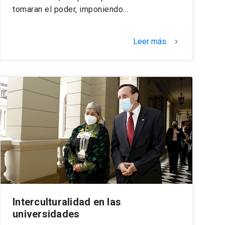
tomaran el poder, imponiendo…
Leer más
keyboard_arrow_right
Interculturalidad en las
universidades