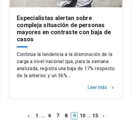
Especialistas alertan sobre
compleja situación de personas
mayores en contraste con baja de
casos
Continúa la tendencia a la disminución de la
carga a nivel nacional que, para la semana
analizada, registra una baja de 17% respecto
de la anterior, y un 36%…
Leer más
keyboard_arrow_right
1
…
6
7
8
9
10
…
15
keyboard_arrow_left
keyboard_arrow_right