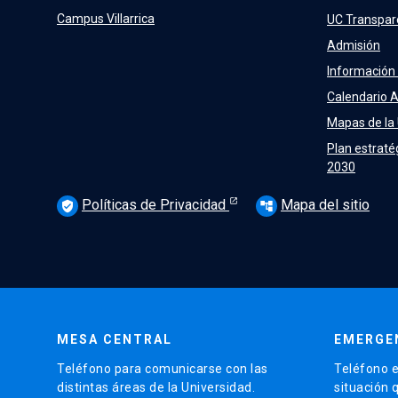
Campus Villarrica
UC Transpar
Admisión
Información
Calendario 
Mapas de la
Plan estraté
2030
Políticas de Privacidad
Mapa del sitio
verified_user
account_tree
MESA CENTRAL
EMERGE
Teléfono para comunicarse con las
Teléfono e
distintas áreas de la Universidad.
situación 