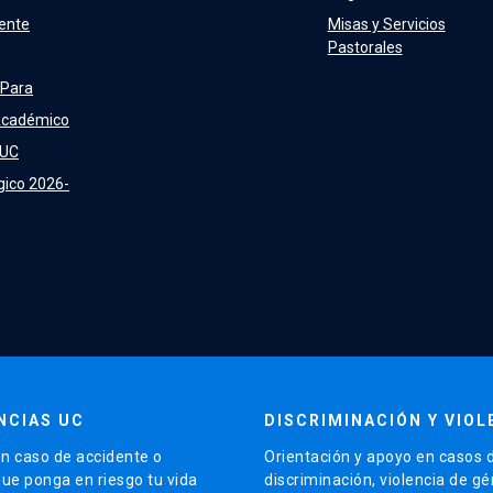
ente
Misas y Servicios
Pastorales
 Para
Académico
 UC
gico 2026-
NCIAS UC
DISCRIMINACIÓN Y VIOL
n caso de accidente o
Orientación y apoyo en casos 
que ponga en riesgo tu vida
discriminación, violencia de g