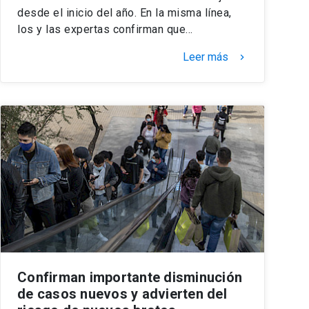
desde el inicio del año. En la misma línea,
los y las expertas confirman que…
Leer más
keyboard_arrow_right
Confirman importante disminución
de casos nuevos y advierten del