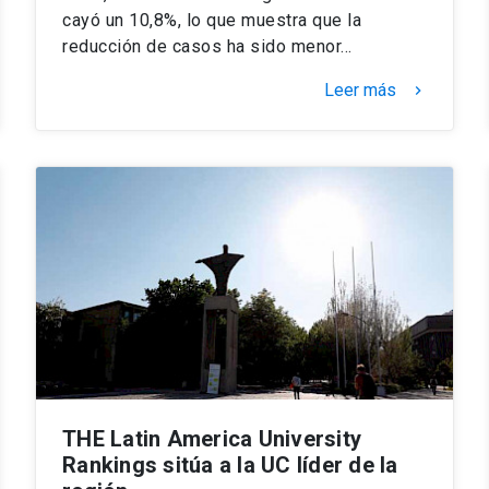
cayó un 10,8%, lo que muestra que la
reducción de casos ha sido menor…
Leer más
keyboard_arrow_right
THE Latin America University
Rankings sitúa a la UC líder de la