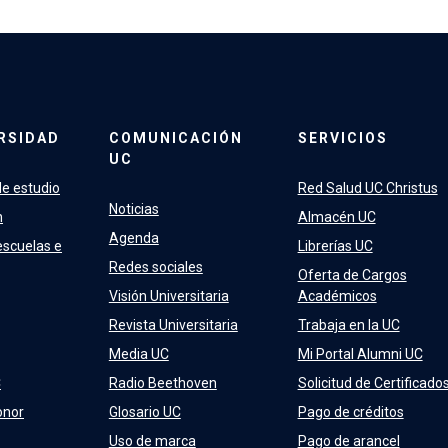
RSIDAD
COMUNICACIÓN
SERVICIOS
UC
e estudio
Red Salud UC Christus
Noticias
n
Almacén UC
Agenda
escuelas e
Librerías UC
Redes sociales
Oferta de Cargos
Visión Universitaria
Académicos
Revista Universitaria
Trabaja en la UC
Media UC
Mi Portal Alumni UC
C
Radio Beethoven
Solicitud de Certificado
onor
Glosario UC
Pago de créditos
Uso de marca
Pago de arancel