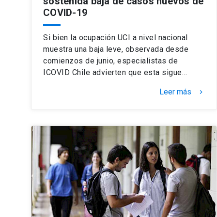
sostenida baja de casos nuevos de
COVID-19
Si bien la ocupación UCI a nivel nacional
muestra una baja leve, observada desde
comienzos de junio, especialistas de
ICOVID Chile advierten que esta sigue…
Leer más
keyboard_arrow_right