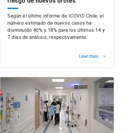
riesgo de nuevos brotes
Según el último informe de ICOVID Chile, el
número estimado de nuevos casos ha
disminuido 40% y 18% para los últimos 14 y
7 días de análisis, respectivamente.
Leer más
keyboard_arrow_right