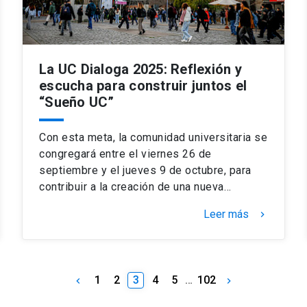
La UC Dialoga 2025: Reflexión y
escucha para construir juntos el
“Sueño UC”
Con esta meta, la comunidad universitaria se
congregará entre el viernes 26 de
septiembre y el jueves 9 de octubre, para
contribuir a la creación de una nueva…
Leer más
keyboard_arrow_right
1
2
3
4
5
…
102
keyboard_arrow_left
keyboard_arrow_right