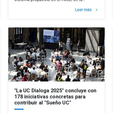
Leer más
keyboard_arrow_right
"La UC Dialoga 2025" concluye con
178 iniciativas concretas para
contribuir al "Sueño UC"