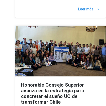
Leer más
keyboard_arrow_right
Honorable Consejo Superior
avanza en la estrategia para
concretar el sueño UC de
transformar Chile