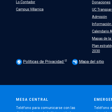
Lo Contador
Donaciones
Campus Villarrica
UC Transpar
Admisión
Información
Calendario 
Mapas de la
Plan estraté
2030
Políticas de Privacidad
Mapa del sitio
verified_user
account_tree
MESA CENTRAL
EMERGE
Teléfono para comunicarse con las
Teléfono e