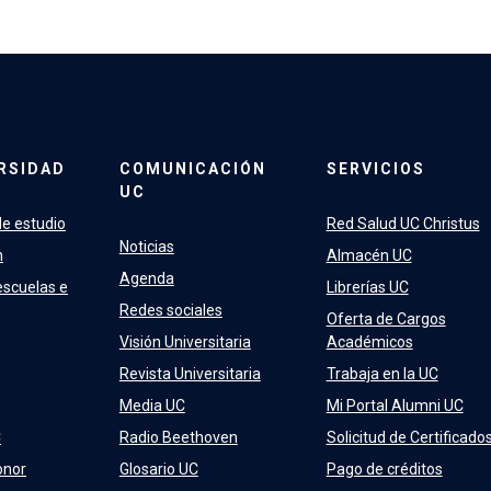
RSIDAD
COMUNICACIÓN
SERVICIOS
UC
e estudio
Red Salud UC Christus
Noticias
n
Almacén UC
Agenda
escuelas e
Librerías UC
Redes sociales
Oferta de Cargos
Visión Universitaria
Académicos
Revista Universitaria
Trabaja en la UC
Media UC
Mi Portal Alumni UC
C
Radio Beethoven
Solicitud de Certificado
onor
Glosario UC
Pago de créditos