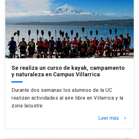
Universidad
keyboard_arrow_down
Información para
Futuros estudiantes
Go to english site
launch
Estudiantes
ACCESOS DIRECTOS
Admisión
launch
Académicos
Se realiza un curso de kayak, campamento
y naturaleza en Campus Villarrica
Mi Cuenta UC
launch
Personal
Durante dos semanas los alumnos de la UC
Correo UC
launch
launch
Alumni
realizan actividades al aire libre en Villarrica y la
Mi Portal UC
launch
zona lacustre.
Padres y familia
Leer más
keyboard_arrow_right
Medios
Biblioteca
launch
launch
Vecinos
Donaciones
launch