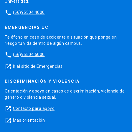
Universidad.
phone
(56)95504 4000
EMERGENCIAS UC
Teléfono en caso de accidente o situación que ponga en
riesgo tu vida dentro de algún campus.
phone
(56)95504 5000
launch
Ir al sitio de Emergencias
DISCRIMINACIÓN Y VIOLENCIA
Orientación y apoyo en casos de discriminación, violencia de
género o violencia sexual.
launch
Contacto para apoyo
launch
Más orientación