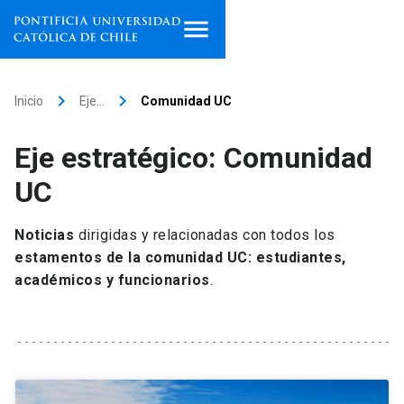
Inicio
keyboard_arrow_right
keyboard_arrow_right
Inicio
Eje…
Comunidad UC
Programas de estudio
Eje estratégico: Comunidad
Facultades, escuelas e
UC
institutos
Noticias
dirigidas y relacionadas con todos los
Investigación
estamentos de la comunidad UC: estudiantes,
académicos y funcionarios
.
Internacionalización
launch
Extensión
Vinculación