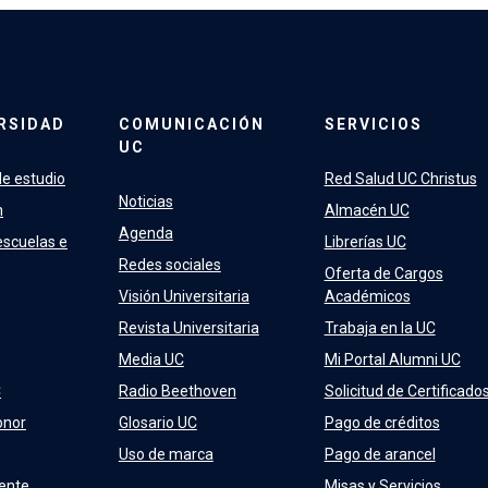
RSIDAD
COMUNICACIÓN
SERVICIOS
UC
e estudio
Red Salud UC Christus
Noticias
n
Almacén UC
Agenda
escuelas e
Librerías UC
Redes sociales
Oferta de Cargos
Visión Universitaria
Académicos
Revista Universitaria
Trabaja en la UC
Media UC
Mi Portal Alumni UC
C
Radio Beethoven
Solicitud de Certificado
onor
Glosario UC
Pago de créditos
Uso de marca
Pago de arancel
ente
Misas y Servicios