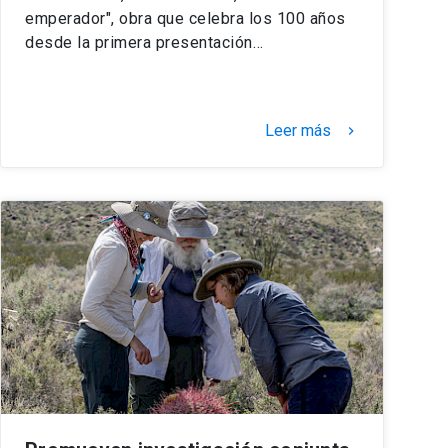
emperador", obra que celebra los 100 años
desde la primera presentación…
Leer más
keyboard_arrow_right