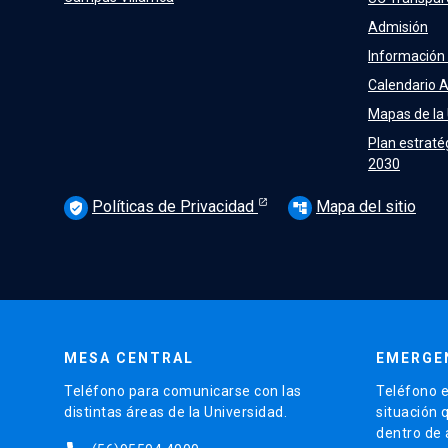
Admisión
Información
Calendario 
Mapas de la
Plan estraté
2030
Políticas de Privacidad
Mapa del sitio
verified_user
account_tree
MESA CENTRAL
EMERGE
Teléfono para comunicarse con las
Teléfono e
distintas áreas de la Universidad.
situación 
dentro de