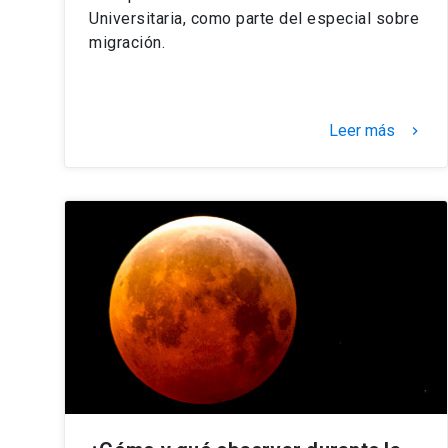
Universitaria, como parte del especial sobre
migración.
Leer más
keyboard_arrow_right