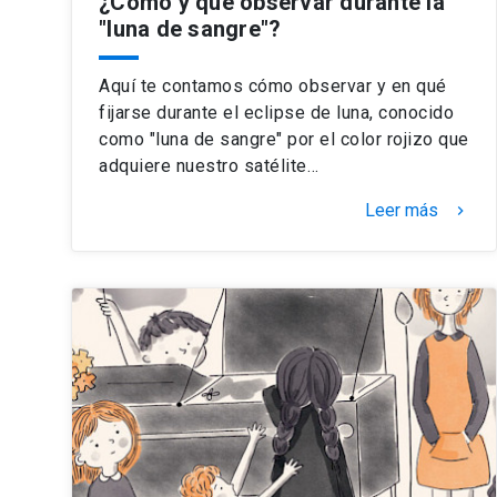
¿Cómo y qué observar durante la
"luna de sangre"?
Aquí te contamos cómo observar y en qué
fijarse durante el eclipse de luna, conocido
como "luna de sangre" por el color rojizo que
adquiere nuestro satélite…
Leer más
keyboard_arrow_right