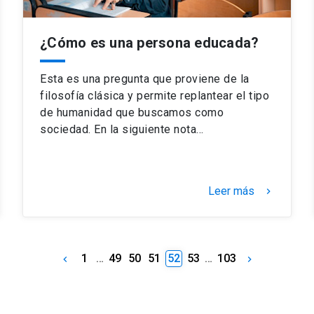
¿Cómo es una persona educada?
Esta es una pregunta que proviene de la
filosofía clásica y permite replantear el tipo
de humanidad que buscamos como
sociedad. En la siguiente nota…
Leer más
keyboard_arrow_right
1
…
49
50
51
52
53
…
103
keyboard_arrow_left
keyboard_arrow_right