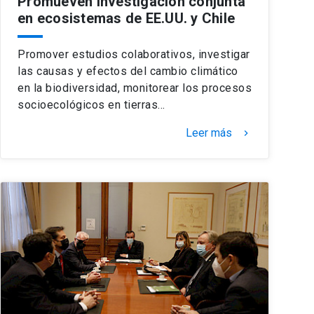
Promueven investigación conjunta
en ecosistemas de EE.UU. y Chile
Promover estudios colaborativos, investigar
las causas y efectos del cambio climático
en la biodiversidad, monitorear los procesos
socioecológicos en tierras…
Leer más
keyboard_arrow_right