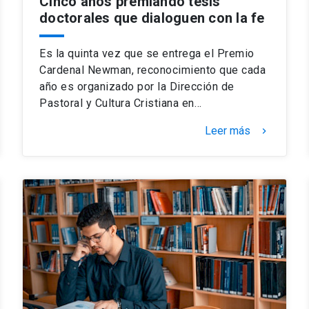
Cinco años premiando tesis
doctorales que dialoguen con la fe
Es la quinta vez que se entrega el Premio
Cardenal Newman, reconocimiento que cada
año es organizado por la Dirección de
Pastoral y Cultura Cristiana en…
Leer más
keyboard_arrow_right