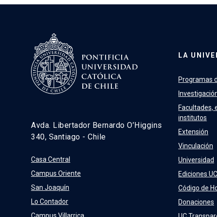
LA UNIVE
Programas d
Investigació
Facultades, 
institutos
Avda. Libertador Bernardo O’Higgins
Extensión
340, Santiago - Chile
Vinculación
Casa Central
Universidad
Campus Oriente
Ediciones U
San Joaquín
Código de H
Lo Contador
Donaciones
Campus Villarrica
UC Transpar