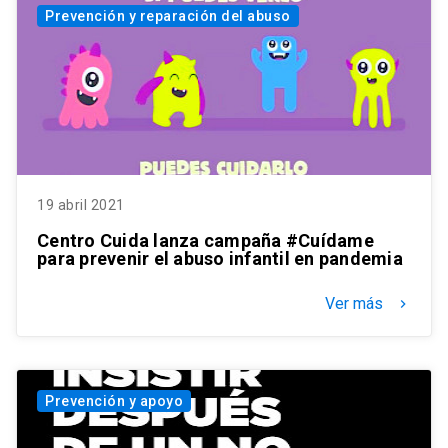
Prevención y reparación del abuso
19 abril 2021
Centro Cuida lanza campaña #Cuídame
para prevenir el abuso infantil en pandemia
Ver más
keyboard_arrow_right
Prevención y apoyo