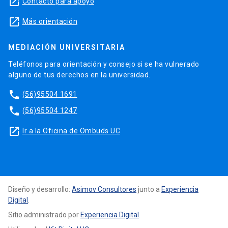
launch
Contacto para apoyo
launch
Más orientación
MEDIACIÓN UNIVERSITARIA
Teléfonos para orientación y consejo si se ha vulnerado
alguno de tus derechos en la universidad.
phone
(56)95504 1691
phone
(56)95504 1247
launch
Ir a la Oficina de Ombuds UC
Diseño y desarrollo:
Asimov Consultores
junto a
Experiencia
Digital
.
Sitio administrado por
Experiencia Digital
.