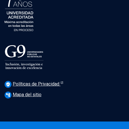
Políticas de Privacidad
verified_user
Mapa del sitio
account_tree