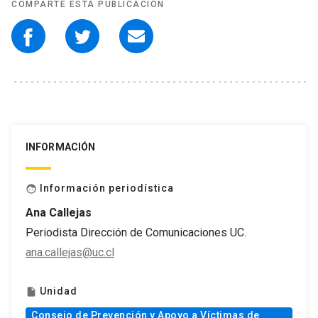
COMPARTE ESTA PUBLICACIÓN
INFORMACIÓN
Información periodística
face
Ana Callejas
Periodista Dirección de Comunicaciones UC.
ana.callejas@uc.cl
Unidad
insert_drive_file
Consejo de Prevención y Apoyo a Víctimas de