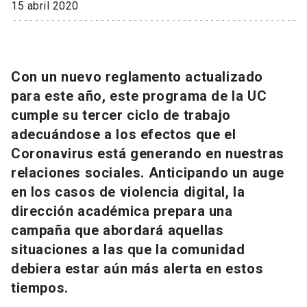
15 abril 2020
Universidad
keyboard_arrow_down
Información para
Con un nuevo reglamento actualizado
Futuros estudiantes
Go to english site
launch
para este año, este programa de la UC
Estudiantes
cumple su tercer ciclo de trabajo
ACCESOS DIRECTOS
adecuándose a los efectos que el
Admisión
launch
Académicos
Coronavirus está generando en nuestras
relaciones sociales. Anticipando un auge
Mi Cuenta UC
launch
Personal
en los casos de violencia digital, la
Correo UC
launch
dirección académica prepara una
launch
Alumni
campaña que abordará aquellas
Mi Portal UC
launch
Padres y familia
situaciones a las que la comunidad
Medios
Biblioteca
launch
debiera estar aún más alerta en estos
launch
Vecinos
tiempos.
Donaciones
launch