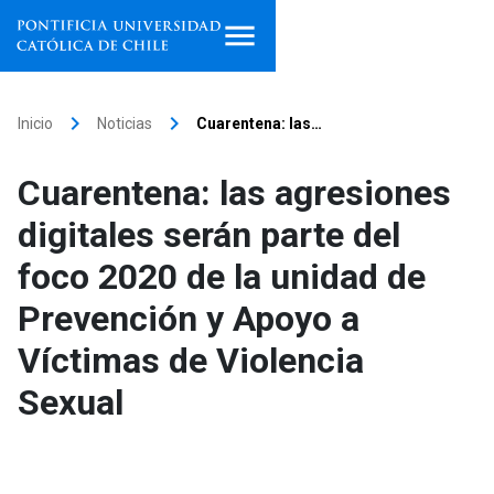
Inicio
keyboard_arrow_right
keyboard_arrow_right
Inicio
Noticias
Cuarentena: las…
Programas de estudio
Cuarentena: las agresiones
Facultades, escuelas e
digitales serán parte del
institutos
foco 2020 de la unidad de
Investigación
Prevención y Apoyo a
Internacionalización
launch
Víctimas de Violencia
Sexual
Extensión
Vinculación