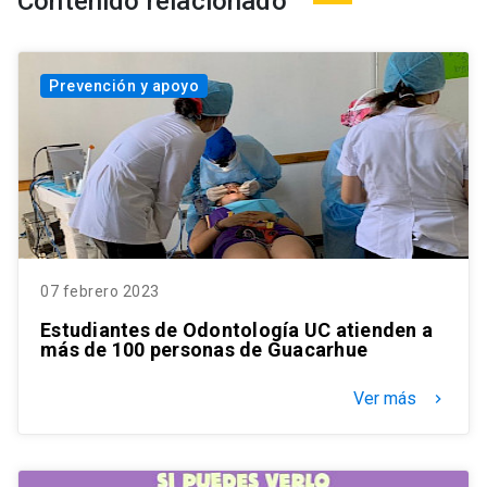
Contenido relacionado
Prevención y apoyo
07 febrero 2023
Estudiantes de Odontología UC atienden a
más de 100 personas de Guacarhue
Ver más
keyboard_arrow_right