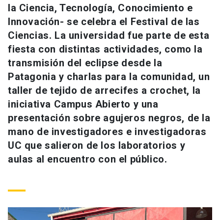
la Ciencia, Tecnología, Conocimiento e
Universidad
Innovación- se celebra el Festival de las
keyboard_arrow_down
Información para
Ciencias. La universidad fue parte de esta
fiesta con distintas actividades, como la
Futuros estudiantes
Go to english site
launch
transmisión del eclipse desde la
Patagonia y charlas para la comunidad, un
Estudiantes
ACCESOS DIRECTOS
taller de tejido de arrecifes a crochet, la
Admisión
launch
iniciativa Campus Abierto y una
Académicos
presentación sobre agujeros negros, de la
Mi Cuenta UC
launch
Personal
mano de investigadores e investigadoras
UC que salieron de los laboratorios y
Correo UC
launch
launch
Alumni
aulas al encuentro con el público.
Mi Portal UC
launch
Padres y familia
Medios
Biblioteca
launch
launch
Vecinos
Donaciones
launch