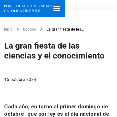
Inicio
keyboard_arrow_right
keyboard_arrow_right
Inicio
Noticias
La gran fiesta de las…
Programas de estudio
La gran fiesta de las
Facultades, escuelas e
ciencias y el conocimiento
institutos
Investigación
15 octubre 2024
Internacionalización
launch
Extensión
Cada año, en torno al primer domingo de
Vinculación
octubre -que por ley es el día nacional de