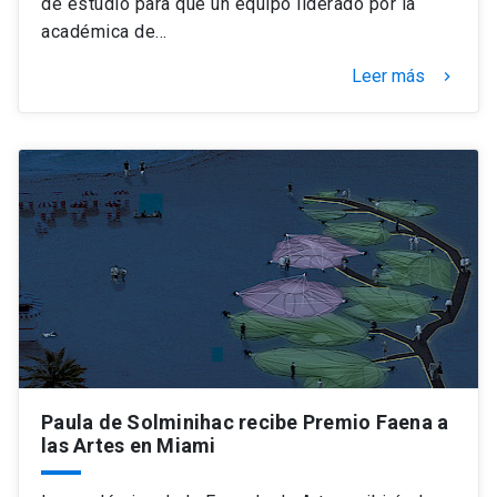
de estudio para que un equipo liderado por la
académica de…
Leer más
keyboard_arrow_right
Paula de Solminihac recibe Premio Faena a
las Artes en Miami