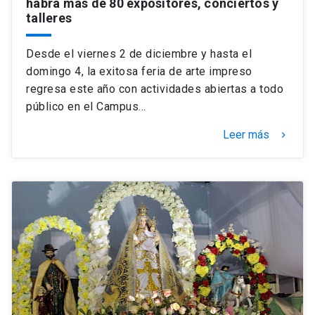
habrá más de 80 expositores, conciertos y
talleres
Desde el viernes 2 de diciembre y hasta el
domingo 4, la exitosa feria de arte impreso
regresa este año con actividades abiertas a todo
público en el Campus…
Leer más
keyboard_arrow_right