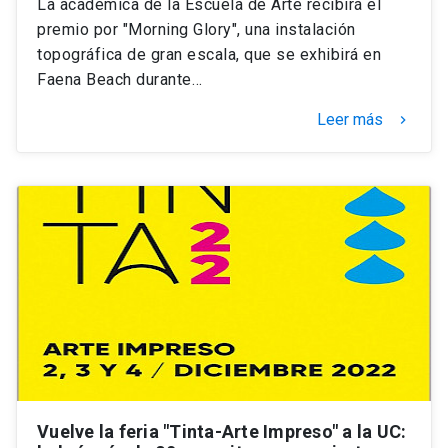
La académica de la Escuela de Arte recibirá el
premio por "Morning Glory", una instalación
topográfica de gran escala, que se exhibirá en
Faena Beach durante…
Leer más
keyboard_arrow_right
Vuelve la feria "Tinta-Arte Impreso" a la UC: