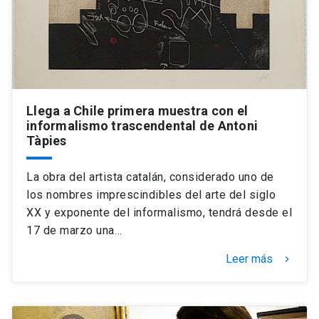
Universidad
keyboard_arrow_down
Información para
Futuros estudiantes
Go to english site
launch
Llega a Chile primera muestra con el
Estudiantes
ACCESOS DIRECTOS
informalismo trascendental de Antoni
Tàpies
Admisión
launch
Académicos
La obra del artista catalán, considerado uno de
Mi Cuenta UC
launch
Personal
los nombres imprescindibles del arte del siglo
Correo UC
launch
XX y exponente del informalismo, tendrá desde el
launch
Alumni
17 de marzo una…
Mi Portal UC
launch
Padres y familia
Leer más
keyboard_arrow_right
Medios
Biblioteca
launch
launch
Vecinos
Donaciones
launch