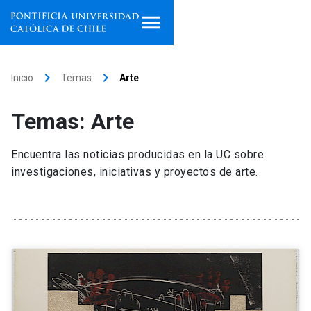
Inicio
keyboard_arrow_right
keyboard_arrow_right
Inicio
Temas
Arte
Programas de estudio
Temas: Arte
Facultades, escuelas e
institutos
Encuentra las noticias producidas en la UC sobre
investigaciones, iniciativas y proyectos de arte.
Investigación
Internacionalización
launch
Extensión
Vinculación