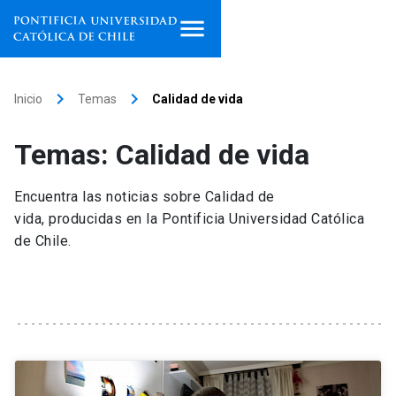
Inicio
keyboard_arrow_right
keyboard_arrow_right
Inicio
Temas
Calidad de vida
Programas de estudio
Temas: Calidad de vida
Facultades, escuelas e
institutos
Encuentra las noticias sobre Calidad de
vida, producidas en la Pontificia Universidad Católica
Investigación
de Chile.
Internacionalización
launch
Extensión
Vinculación