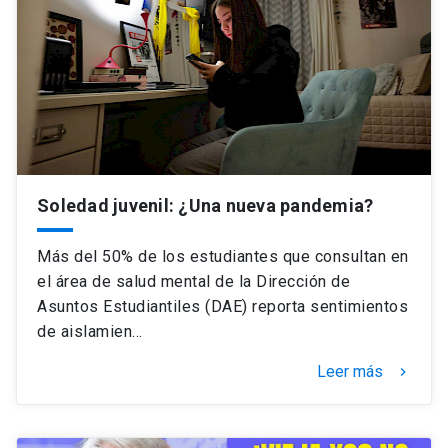
Universidad
keyboard_arrow_down
Información para
Futuros estudiantes
Go to english site
launch
Estudiantes
ACCESOS DIRECTOS
Admisión
Soledad juvenil: ¿Una nueva pandemia?
launch
Académicos
Mi Cuenta UC
launch
Más del 50% de los estudiantes que consultan en
Personal
el área de salud mental de la Dirección de
Correo UC
launch
Asuntos Estudiantiles (DAE) reporta sentimientos
launch
Alumni
de aislamien…
Mi Portal UC
launch
Padres y familia
Leer más
keyboard_arrow_right
Medios
Biblioteca
launch
launch
Vecinos
Donaciones
launch