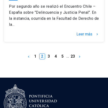
Por segundo año se realizó el Encuentro Chile –
España sobre "Delincuencia y Justicia Penal". En
la instancia, ocurrida en la Facultad de Derecho de
la…
Leer más
keyboard_arrow_right
1
2
3
4
5
…
23
keyboard_arrow_left
keyboard_arrow_right