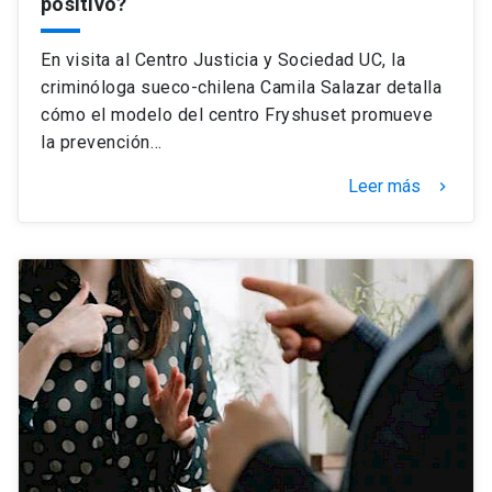
positivo?
En visita al Centro Justicia y Sociedad UC, la
criminóloga sueco-chilena Camila Salazar detalla
cómo el modelo del centro Fryshuset promueve
la prevención…
Leer más
keyboard_arrow_right