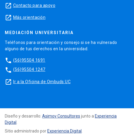
launch
Contacto para apoyo
launch
Más orientación
MEDIACIÓN UNIVERSITARIA
Teléfonos para orientación y consejo si se ha vulnerado
alguno de tus derechos en la universidad.
phone
(56)95504 1691
phone
(56)95504 1247
launch
Ir a la Oficina de Ombuds UC
Diseño y desarrollo:
Asimov Consultores
junto a
Experiencia
Digital
.
Sitio administrado por
Experiencia Digital
.