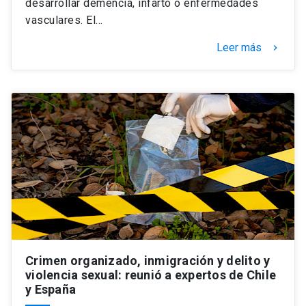
desarrollar demencia, infarto o enfermedades
vasculares. El…
Leer más
keyboard_arrow_right
Crimen organizado, inmigración y delito y
violencia sexual: reunió a expertos de Chile
y España