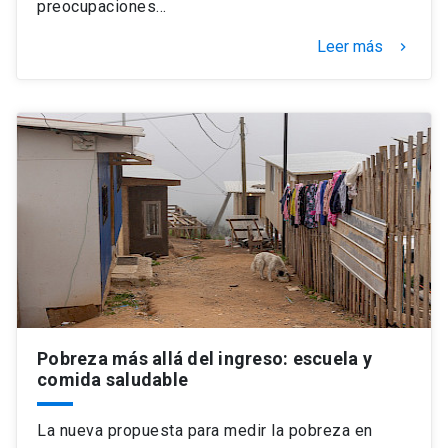
preocupaciones…
Leer más
keyboard_arrow_right
Pobreza más allá del ingreso: escuela y
comida saludable
La nueva propuesta para medir la pobreza en