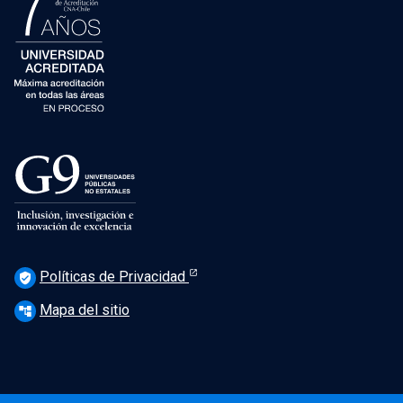
Políticas de Privacidad
verified_user
Mapa del sitio
account_tree