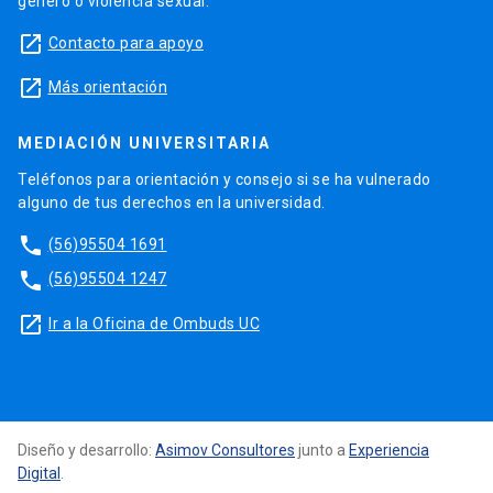
género o violencia sexual.
launch
Contacto para apoyo
launch
Más orientación
MEDIACIÓN UNIVERSITARIA
Teléfonos para orientación y consejo si se ha vulnerado
alguno de tus derechos en la universidad.
phone
(56)95504 1691
phone
(56)95504 1247
launch
Ir a la Oficina de Ombuds UC
Diseño y desarrollo:
Asimov Consultores
junto a
Experiencia
Digital
.