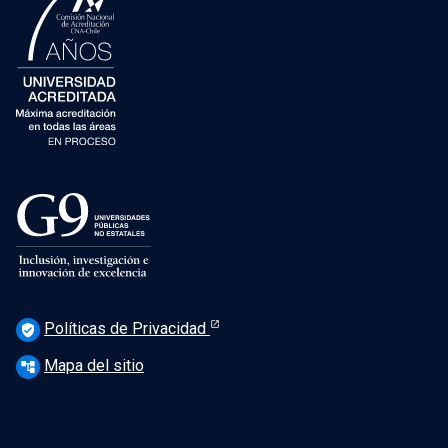
Políticas de Privacidad
verified_user
Mapa del sitio
account_tree