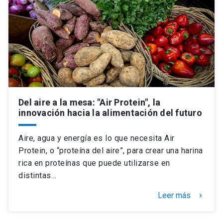
Universidad
keyboard_arrow_down
Información para
Futuros estudiantes
Go to english site
launch
Estudiantes
ACCESOS DIRECTOS
Admisión
Del aire a la mesa: "Air Protein", la
launch
Académicos
innovación hacia la alimentación del futuro
Mi Cuenta UC
launch
Personal
Aire, agua y energía es lo que necesita Air
Correo UC
launch
Protein, o “proteína del aire”, para crear una harina
launch
Alumni
rica en proteínas que puede utilizarse en
Mi Portal UC
launch
distintas…
Padres y familia
Medios
Biblioteca
launch
Leer más
keyboard_arrow_right
launch
Vecinos
Donaciones
launch