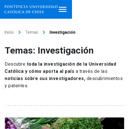
Inicio
keyboard_arrow_right
keyboard_arrow_right
Inicio
Temas
Investigación
Programas de estudio
Temas: Investigación
Facultades, escuelas e
institutos
Descubre
toda la investigación de la Universidad
Católica y cómo aporta al país
a través de las
Investigación
noticias sobre sus investigadores,
descubrimientos
y patentes.
Internacionalización
launch
Extensión
Vinculación