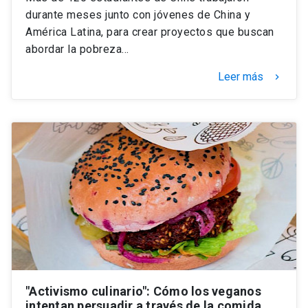
durante meses junto con jóvenes de China y
América Latina, para crear proyectos que buscan
abordar la pobreza…
Leer más
keyboard_arrow_right
"Activismo culinario": Cómo los veganos
intentan persuadir a través de la comida