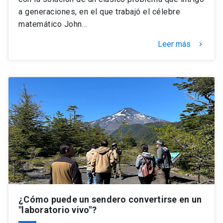
a generaciones, en el que trabajó el célebre
matemático John…
Leer más
keyboard_arrow_right
¿Cómo puede un sendero convertirse en un
"laboratorio vivo"?