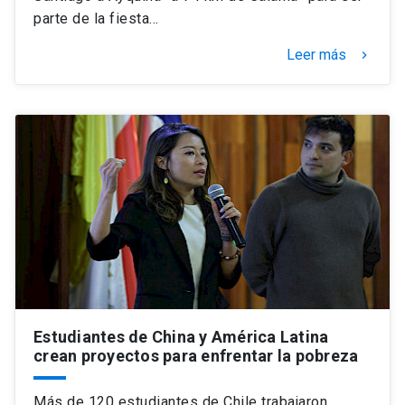
parte de la fiesta…
Leer más
keyboard_arrow_right
Estudiantes de China y América Latina
crean proyectos para enfrentar la pobreza
Más de 120 estudiantes de Chile trabajaron