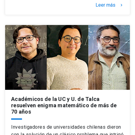
Leer más
keyboard_arrow_right
Académicos de la UC y U. de Talca
resuelven enigma matemático de más de
70 años
Investigadores de universidades chilenas dieron
con la solución de un clásico problema que intrigó