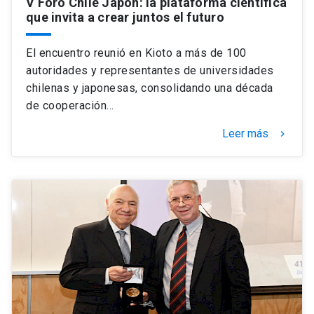
V Foro Chile Japón: la plataforma científica
que invita a crear juntos el futuro
El encuentro reunió en Kioto a más de 100
autoridades y representantes de universidades
chilenas y japonesas, consolidando una década
de cooperación…
Leer más
keyboard_arrow_right