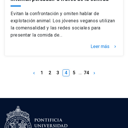
Evitan la confrontación y omiten hablar de
explotación animal. Los jóvenes veganos utilizan
la comensalidad y las redes sociales para
presentar la comida de…
Leer más
keyboard_arrow_right
1
2
3
4
5
…
74
keyboard_arrow_left
keyboard_arrow_right