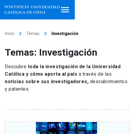
Inicio
keyboard_arrow_right
keyboard_arrow_right
Inicio
Temas
Investigación
Programas de estudio
Temas: Investigación
Facultades, escuelas e
institutos
Descubre
toda la investigación de la Universidad
Católica y cómo aporta al país
a través de las
Investigación
noticias sobre sus investigadores,
descubrimientos
y patentes.
Internacionalización
launch
Extensión
Vinculación