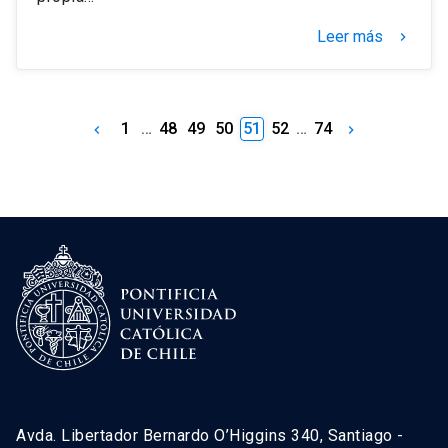
Leer más
keyboard_arrow_right
1
…
48
49
50
51
52
…
74
keyboard_arrow_left
keyboard_arrow_right
Avda. Libertador Bernardo O’Higgins 340, Santiago -