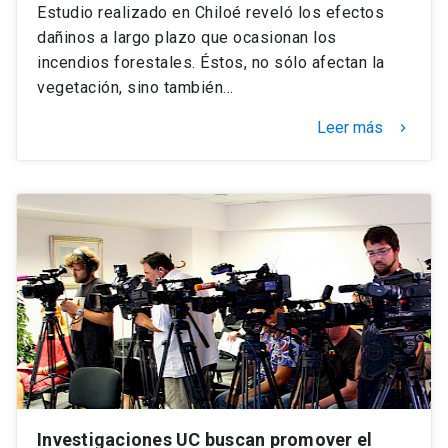
Estudio realizado en Chiloé reveló los efectos
dañinos a largo plazo que ocasionan los
incendios forestales. Éstos, no sólo afectan la
vegetación, sino también…
Leer más
keyboard_arrow_right
Investigaciones UC buscan promover el