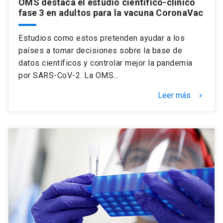
OMS destaca el estudio científico-clínico
fase 3 en adultos para la vacuna CoronaVac
Estudios como estos pretenden ayudar a los
países a tomar decisiones sobre la base de
datos científicos y controlar mejor la pandemia
por SARS-CoV-2. La OMS…
Leer más
keyboard_arrow_right