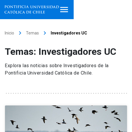
Inicio
keyboard_arrow_right
keyboard_arrow_right
Inicio
Temas
Investigadores UC
Programas de estudio
Temas: Investigadores UC
Facultades, escuelas e
institutos
Explora las noticias sobre Investigadores de la
Pontificia Universidad Católica de Chile.
Investigación
Internacionalización
launch
Extensión
Vinculación