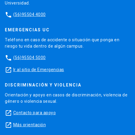
Universidad.
phone
(56)95504 4000
EMERGENCIAS UC
Teléfono en caso de accidente o situación que ponga en
riesgo tu vida dentro de algún campus.
phone
(56)95504 5000
launch
Ir al sitio de Emergencias
DISCRIMINACIÓN Y VIOLENCIA
Orientación y apoyo en casos de discriminación, violencia de
género o violencia sexual.
launch
Contacto para apoyo
launch
Más orientación