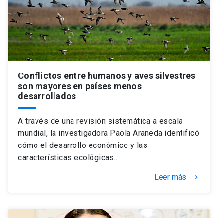
Universidad
keyboard_arrow_down
Información para
Futuros estudiantes
Go to english site
launch
Conflictos entre humanos y aves silvestres
Estudiantes
ACCESOS DIRECTOS
son mayores en países menos
desarrollados
Admisión
launch
Académicos
A través de una revisión sistemática a escala
Mi Cuenta UC
launch
Personal
mundial, la investigadora Paola Araneda identificó
Correo UC
launch
cómo el desarrollo económico y las
launch
Alumni
características ecológicas…
Mi Portal UC
launch
Padres y familia
Leer más
keyboard_arrow_right
Medios
Biblioteca
launch
launch
Vecinos
Donaciones
launch