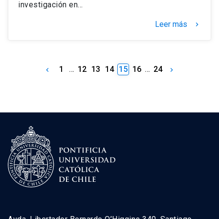
investigación en…
Leer más
keyboard_arrow_right
1
…
12
13
14
15
16
…
24
keyboard_arrow_left
keyboard_arrow_right