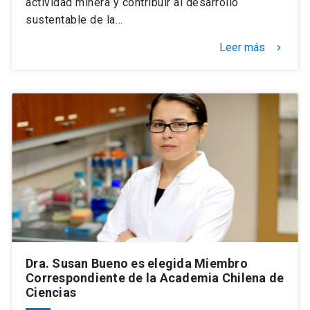
actividad minera y contribuir al desarrollo
sustentable de la…
Leer más
keyboard_arrow_right
Dra. Susan Bueno es elegida Miembro
Correspondiente de la Academia Chilena de
Ciencias