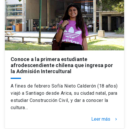
Universidad
keyboard_arrow_down
Información para
Futuros estudiantes
Go to english site
launch
Estudiantes
ACCESOS DIRECTOS
Admisión
Conoce a la primera estudiante
launch
Académicos
afrodescendiente chilena que ingresa por
la Admisión Intercultural
Mi Cuenta UC
launch
Personal
Correo UC
launch
A fines de febrero Sofía Nieto Calderón (18 años)
launch
Alumni
viajó a Santiago desde Arica, su ciudad natal, para
Mi Portal UC
launch
estudiar Construcción Civil, y dar a conocer la
Padres y familia
cultura…
Medios
Biblioteca
launch
launch
Vecinos
Leer más
keyboard_arrow_right
Donaciones
launch