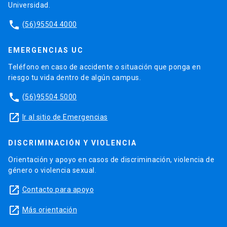
Universidad.
phone
(56)95504 4000
EMERGENCIAS UC
Teléfono en caso de accidente o situación que ponga en
riesgo tu vida dentro de algún campus.
phone
(56)95504 5000
launch
Ir al sitio de Emergencias
DISCRIMINACIÓN Y VIOLENCIA
Orientación y apoyo en casos de discriminación, violencia de
género o violencia sexual.
launch
Contacto para apoyo
launch
Más orientación