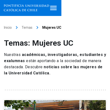
Inicio
keyboard_arrow_right
keyboard_arrow_right
Inicio
Temas
Mujeres UC
Programas de estudio
Temas: Mujeres UC
Facultades, escuelas e
institutos
Nuestras
académicas, investigadoras, estudiantes y
exalumnas
están aportando a la sociedad de manera
Investigación
destacada. Descubre
noticias sobre las mujeres de
la Universidad Católica.
Internacionalización
launch
Extensión
Vinculación