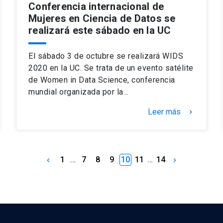
Conferencia internacional de
Mujeres en Ciencia de Datos se
realizará este sábado en la UC
El sábado 3 de octubre se realizará WIDS
2020 en la UC. Se trata de un evento satélite
de Women in Data Science, conferencia
mundial organizada por la…
Leer más
keyboard_arrow_right
1
…
7
8
9
10
11
…
14
keyboard_arrow_left
keyboard_arrow_right