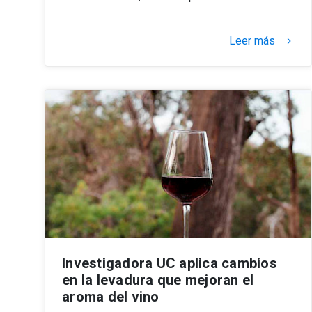
Leer más
keyboard_arrow_right
Investigadora UC aplica cambios
en la levadura que mejoran el
aroma del vino