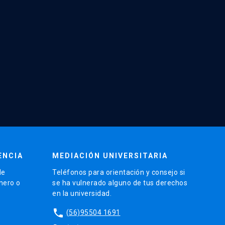
ENCIA
MEDIACIÓN UNIVERSITARIA
de
Teléfonos para orientación y consejo si
énero o
se ha vulnerado alguno de tus derechos
en la universidad.
phone
(56)95504 1691