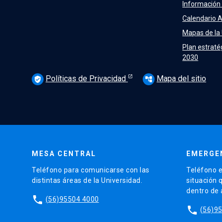
Información
Calendario 
Mapas de la
Plan estraté
2030
Políticas de Privacidad
Mapa del sitio
verified_user
account_tree
MESA CENTRAL
EMERGE
Teléfono para comunicarse con las
Teléfono e
distintas áreas de la Universidad.
situación 
dentro de
phone
(56)95504 4000
phone
(56)9