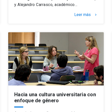
y Alejandro Carrasco, académico…
Leer más
keyboard_arrow_right
Hacia una cultura universitaria con
enfoque de género