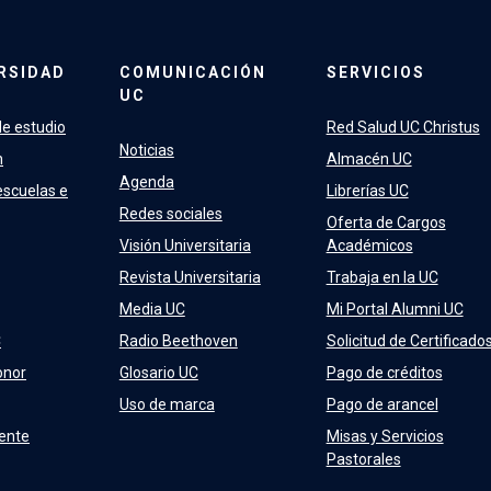
RSIDAD
COMUNICACIÓN
SERVICIOS
UC
e estudio
Red Salud UC Christus
Noticias
n
Almacén UC
Agenda
escuelas e
Librerías UC
Redes sociales
Oferta de Cargos
Visión Universitaria
Académicos
Revista Universitaria
Trabaja en la UC
Media UC
Mi Portal Alumni UC
C
Radio Beethoven
Solicitud de Certificado
onor
Glosario UC
Pago de créditos
Uso de marca
Pago de arancel
ente
Misas y Servicios
Pastorales