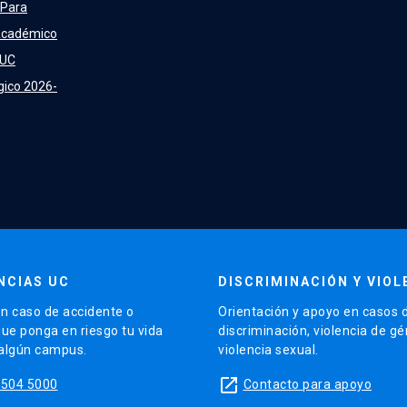
 Para
Académico
 UC
gico 2026-
NCIAS UC
DISCRIMINACIÓN Y VIOL
n caso de accidente o
Orientación y apoyo en casos 
que ponga en riesgo tu vida
discriminación, violencia de g
 algún campus.
violencia sexual.
launch
5504 5000
Contacto para apoyo