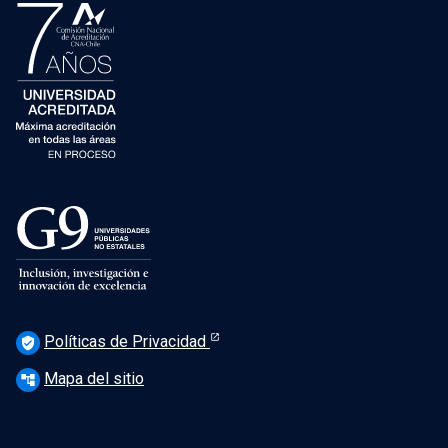
Políticas de Privacidad
verified_user
Mapa del sitio
account_tree