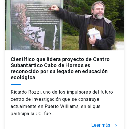
Universidad
keyboard_arrow_down
Información para
Futuros estudiantes
Go to english site
launch
Estudiantes
ACCESOS DIRECTOS
Admisión
Científico que lidera proyecto de Centro
launch
Académicos
Subantártico Cabo de Hornos es
reconocido por su legado en educación
Mi Cuenta UC
launch
Personal
ecológica
Correo UC
launch
launch
Alumni
Ricardo Rozzi, uno de los impulsores del futuro
Mi Portal UC
launch
centro de investigación que se construye
Padres y familia
actualmente en Puerto Williams, en el que
Medios
Biblioteca
launch
participa la UC, fue…
launch
Vecinos
Donaciones
launch
Leer más
keyboard_arrow_right