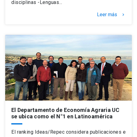
disciplinas -Lenguas…
Leer más
keyboard_arrow_right
El Departamento de Economía Agraria UC
se ubica como el N°1 en Latinoamérica
El ranking Ideas/Repec considera publicaciones e