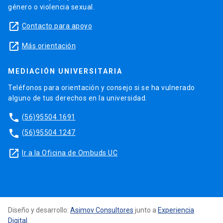
género o violencia sexual.
launch
Contacto para apoyo
launch
Más orientación
MEDIACIÓN UNIVERSITARIA
Teléfonos para orientación y consejo si se ha vulnerado
alguno de tus derechos en la universidad.
phone
(56)95504 1691
phone
(56)95504 1247
launch
Ir a la Oficina de Ombuds UC
Diseño y desarrollo:
Asimov Consultores
junto a
Experiencia
Digital
.