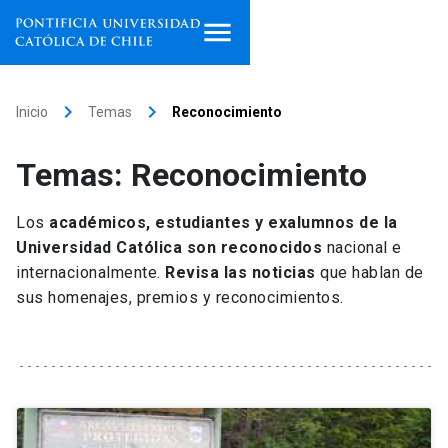
Inicio
keyboard_arrow_right
keyboard_arrow_right
Inicio
Temas
Reconocimiento
Programas de estudio
Temas: Reconocimiento
Facultades, escuelas e
institutos
Los
académicos, estudiantes y exalumnos de la
Universidad Católica son reconocidos
nacional e
Investigación
internacionalmente.
Revisa las noticias
que hablan de
sus homenajes, premios y reconocimientos.
Internacionalización
launch
Extensión
Vinculación