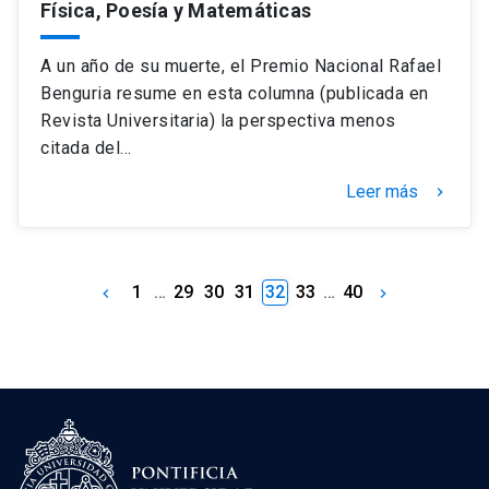
Física, Poesía y Matemáticas
A un año de su muerte, el Premio Nacional Rafael
Benguria resume en esta columna (publicada en
Revista Universitaria) la perspectiva menos
citada del…
Leer más
keyboard_arrow_right
1
…
29
30
31
32
33
…
40
keyboard_arrow_left
keyboard_arrow_right