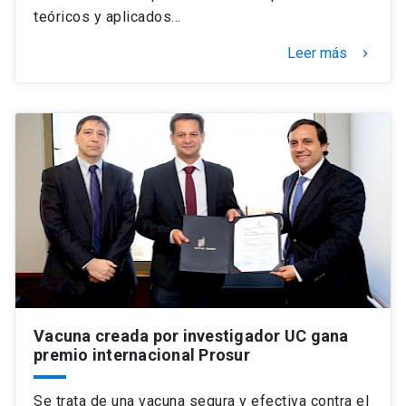
teóricos y aplicados…
Leer más
keyboard_arrow_right
Vacuna creada por investigador UC gana
premio internacional Prosur
Se trata de una vacuna segura y efectiva contra el