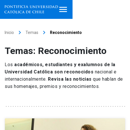
Inicio
keyboard_arrow_right
keyboard_arrow_right
Inicio
Temas
Reconocimiento
Programas de estudio
Temas: Reconocimiento
Facultades, escuelas e
institutos
Los
académicos, estudiantes y exalumnos de la
Universidad Católica son reconocidos
nacional e
Investigación
internacionalmente.
Revisa las noticias
que hablan de
sus homenajes, premios y reconocimientos.
Internacionalización
launch
Extensión
Vinculación