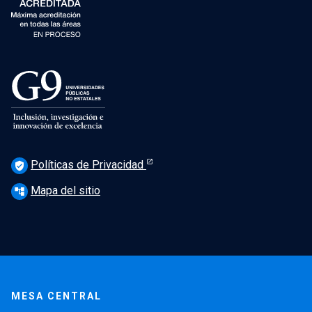
Políticas de Privacidad
verified_user
Mapa del sitio
account_tree
MESA CENTRAL