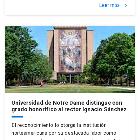
Leer más
keyboard_arrow_right
Universidad de Notre Dame distingue con
grado honorífico al rector Ignacio Sánchez
El reconocimiento lo otorga la institución
norteamericana por su destacada labor como