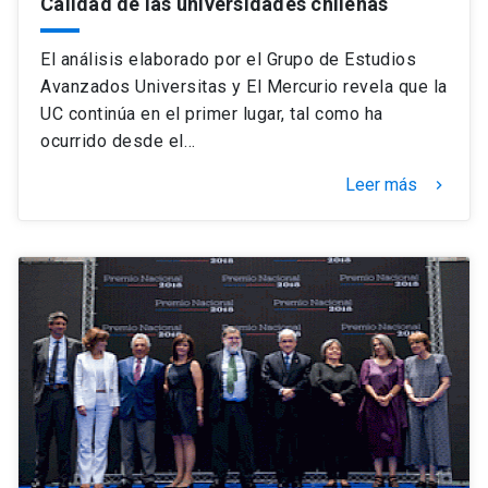
Calidad de las universidades chilenas
El análisis elaborado por el Grupo de Estudios
Avanzados Universitas y El Mercurio revela que la
UC continúa en el primer lugar, tal como ha
ocurrido desde el…
Leer más
keyboard_arrow_right