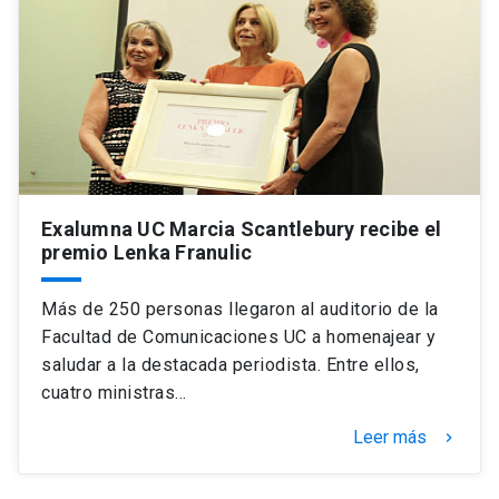
Universidad
keyboard_arrow_down
Información para
Futuros estudiantes
Go to english site
launch
Estudiantes
ACCESOS DIRECTOS
Admisión
Exalumna UC Marcia Scantlebury recibe el
launch
Académicos
premio Lenka Franulic
Mi Cuenta UC
launch
Personal
Más de 250 personas llegaron al auditorio de la
Correo UC
launch
Facultad de Comunicaciones UC a homenajear y
launch
Alumni
saludar a la destacada periodista. Entre ellos,
Mi Portal UC
launch
cuatro ministras…
Padres y familia
Medios
Biblioteca
launch
Leer más
keyboard_arrow_right
launch
Vecinos
Donaciones
launch