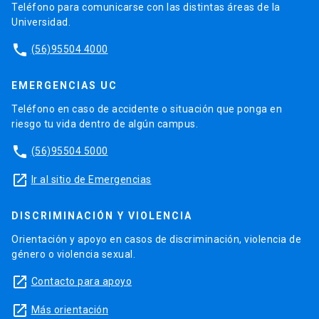
Teléfono para comunicarse con las distintas áreas de la
Universidad.
phone
(56)95504 4000
EMERGENCIAS UC
Teléfono en caso de accidente o situación que ponga en
riesgo tu vida dentro de algún campus.
phone
(56)95504 5000
launch
Ir al sitio de Emergencias
DISCRIMINACIÓN Y VIOLENCIA
Orientación y apoyo en casos de discriminación, violencia de
género o violencia sexual.
launch
Contacto para apoyo
launch
Más orientación