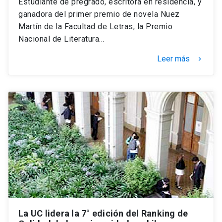
Estudiante de pregrado, escritora en residencia, y
ganadora del primer premio de novela Nuez
Martín de la Facultad de Letras, la Premio
Nacional de Literatura…
Leer más
keyboard_arrow_right
La UC lidera la 7° edición del Ranking de