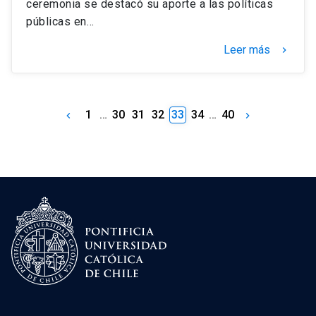
ceremonia se destacó su aporte a las políticas
públicas en…
Leer más
keyboard_arrow_right
1
…
30
31
32
33
34
…
40
keyboard_arrow_left
keyboard_arrow_right