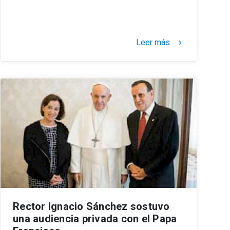
Leer más
keyboard_arrow_right
Rector Ignacio Sánchez sostuvo
una audiencia privada con el Papa