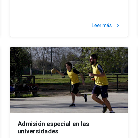
Leer más
keyboard_arrow_right
Admisión especial en las
universidades