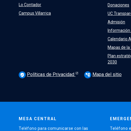
Lo Contador
Donaciones
Campus Villarrica
UC Transpar
Admisión
Información
Calendario 
Mapas de la
Plan estraté
2030
Políticas de Privacidad
Mapa del sitio
verified_user
account_tree
MESA CENTRAL
EMERGE
Teléfono para comunicarse con las
Teléfono e