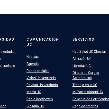
RSIDAD
COMUNICACIÓN
SERVICIOS
UC
e estudio
Red Salud UC Christus
Noticias
n
Almacén UC
Agenda
escuelas e
Librerías UC
Redes sociales
Oferta de Cargos
Visión Universitaria
Académicos
Revista Universitaria
Trabaja en la UC
Media UC
Mi Portal Alumni UC
C
Radio Beethoven
Solicitud de Certificado
onor
Glosario UC
Pago de créditos