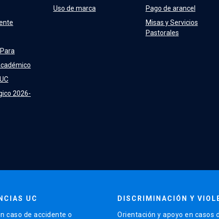
Uso de marca
Pago de arancel
ente
Misas y Servicios
Pastorales
 Para
Académico
 UC
gico 2026-
NCIAS UC
DISCRIMINACIÓN Y VIOL
n caso de accidente o
Orientación y apoyo en casos 