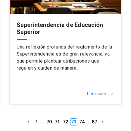
Superintendencia de Educación
Superior
Una reflexión profunda del reglamento de la
Superintendencia es de gran relevancia, ya
que permite plantear atribuciones que
regulen y cuiden de manera…
Leer más
keyboard_arrow_right
1
…
70
71
72
73
74
…
87
keyboard_arrow_left
keyboard_arrow_right