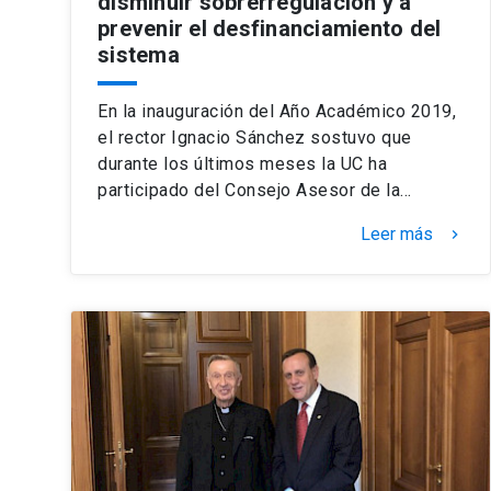
disminuir sobrerregulación y a
prevenir el desfinanciamiento del
sistema
En la inauguración del Año Académico 2019,
el rector Ignacio Sánchez sostuvo que
durante los últimos meses la UC ha
participado del Consejo Asesor de la…
Leer más
keyboard_arrow_right