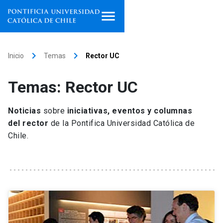
Inicio
keyboard_arrow_right
keyboard_arrow_right
Inicio
Temas
Rector UC
Programas de estudio
Temas: Rector UC
Facultades, escuelas e
institutos
Noticias
sobre
iniciativas, eventos y columnas
del rector
de la Pontifica Universidad Católica de
Investigación
Chile.
Internacionalización
launch
Extensión
Vinculación