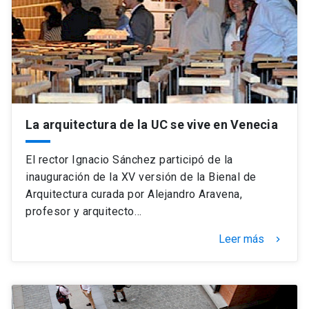
Universidad
keyboard_arrow_down
Información para
Futuros estudiantes
Go to english site
launch
Estudiantes
ACCESOS DIRECTOS
La arquitectura de la UC se vive en Venecia
Admisión
launch
Académicos
El rector Ignacio Sánchez participó de la
Mi Cuenta UC
launch
inauguración de la XV versión de la Bienal de
Personal
Arquitectura curada por Alejandro Aravena,
Correo UC
launch
profesor y arquitecto…
launch
Alumni
Mi Portal UC
launch
Leer más
keyboard_arrow_right
Padres y familia
Medios
Biblioteca
launch
launch
Vecinos
Donaciones
launch