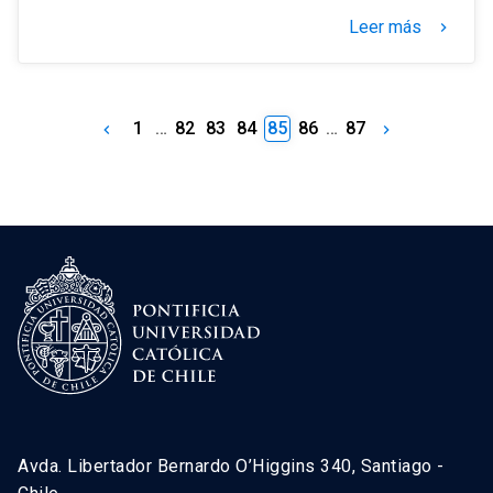
Leer más
keyboard_arrow_right
1
…
82
83
84
85
86
…
87
keyboard_arrow_left
keyboard_arrow_right
Avda. Libertador Bernardo O’Higgins 340, Santiago -