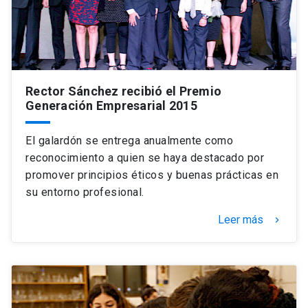
Rector Sánchez recibió el Premio
Generación Empresarial 2015
El galardón se entrega anualmente como
reconocimiento a quien se haya destacado por
promover principios éticos y buenas prácticas en
su entorno profesional.
Leer más
keyboard_arrow_right