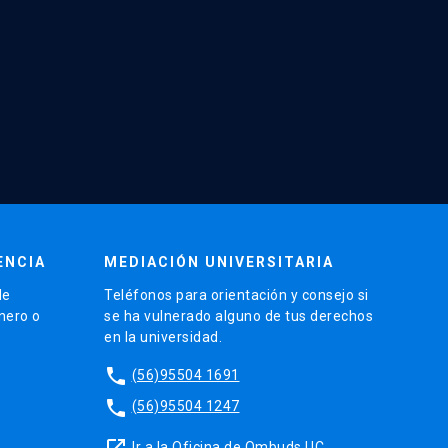
ENCIA
MEDIACIÓN UNIVERSITARIA
de
Teléfonos para orientación y consejo si
énero o
se ha vulnerado alguno de tus derechos
en la universidad.
phone
(56)95504 1691
phone
(56)95504 1247
launch
Ir a la Oficina de Ombuds UC