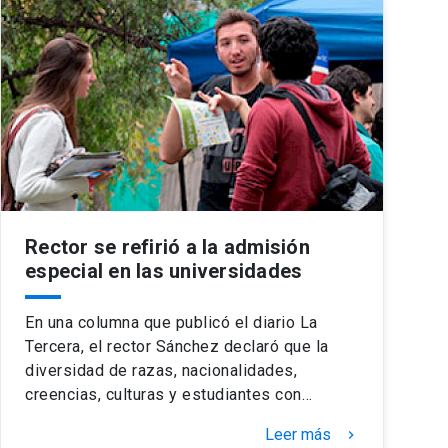
Rector se refirió a la admisión
especial en las universidades
En una columna que publicó el diario La
Tercera, el rector Sánchez declaró que la
diversidad de razas, nacionalidades,
creencias, culturas y estudiantes con…
Leer más
keyboard_arrow_right