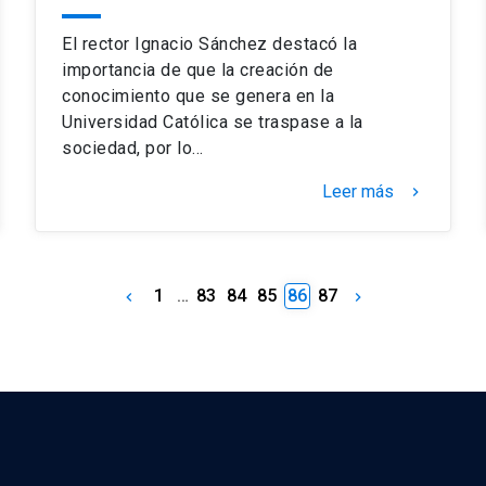
El rector Ignacio Sánchez destacó la
importancia de que la creación de
conocimiento que se genera en la
Universidad Católica se traspase a la
sociedad, por lo…
Leer más
keyboard_arrow_right
1
…
83
84
85
86
87
keyboard_arrow_left
keyboard_arrow_right