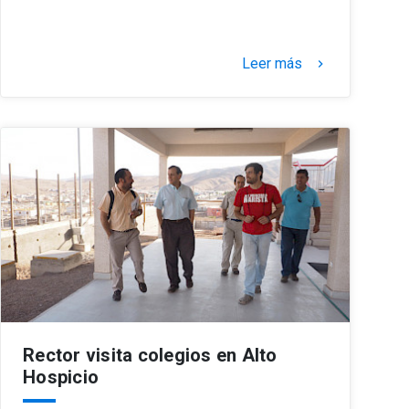
Leer más
keyboard_arrow_right
Rector visita colegios en Alto
Hospicio