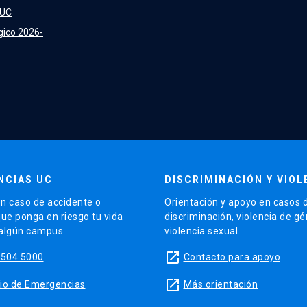
 UC
gico 2026-
NCIAS UC
DISCRIMINACIÓN Y VIOL
n caso de accidente o
Orientación y apoyo en casos 
que ponga en riesgo tu vida
discriminación, violencia de g
 algún campus.
violencia sexual.
launch
5504 5000
Contacto para apoyo
launch
sitio de Emergencias
Más orientación