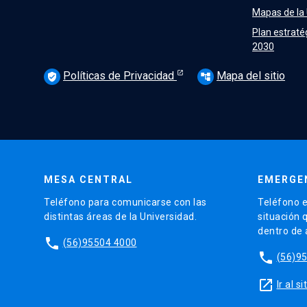
Mapas de la
Plan estraté
2030
Políticas de Privacidad
Mapa del sitio
verified_user
account_tree
MESA CENTRAL
EMERGE
Teléfono para comunicarse con las
Teléfono e
distintas áreas de la Universidad.
situación 
dentro de
phone
(56)95504 4000
phone
(56)9
launch
Ir al 