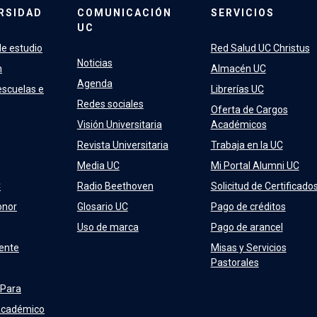
RSIDAD
COMUNICACIÓN
SERVICIOS
UC
e estudio
Red Salud UC Christus
Noticias
n
Almacén UC
Agenda
escuelas e
Librerías UC
Redes sociales
Oferta de Cargos
Visión Universitaria
Académicos
Revista Universitaria
Trabaja en la UC
Media UC
Mi Portal Alumni UC
C
Radio Beethoven
Solicitud de Certificado
onor
Glosario UC
Pago de créditos
Uso de marca
Pago de arancel
ente
Misas y Servicios
Pastorales
 Para
Académico