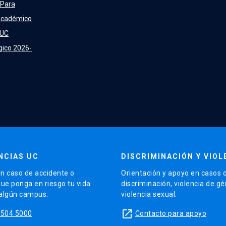
 Para
Académico
 UC
gico 2026-
NCIAS UC
DISCRIMINACIÓN Y VIOL
n caso de accidente o
Orientación y apoyo en casos 
que ponga en riesgo tu vida
discriminación, violencia de g
 algún campus.
violencia sexual.
launch
5504 5000
Contacto para apoyo