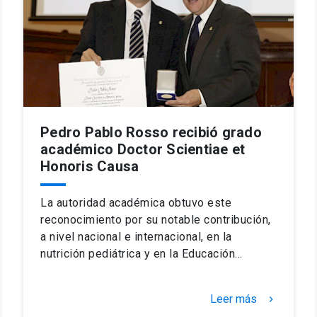
Pedro Pablo Rosso recibió grado
académico Doctor Scientiae et
Honoris Causa
La autoridad académica obtuvo este
reconocimiento por su notable contribución,
a nivel nacional e internacional, en la
nutrición pediátrica y en la Educación…
Leer más
keyboard_arrow_right