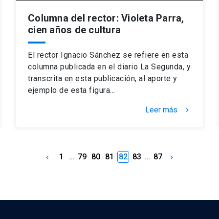
Columna del rector: Violeta Parra,
cien años de cultura
El rector Ignacio Sánchez se refiere en esta
columna publicada en el diario La Segunda, y
transcrita en esta publicación, al aporte y
ejemplo de esta figura…
Leer más
keyboard_arrow_right
1
…
79
80
81
82
83
…
87
keyboard_arrow_left
keyboard_arrow_right