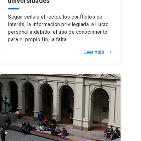
universidades
Según señala el rector, los conflictos de
interés, la información privilegiada, el lucro
personal indebido, el uso de conocimiento
para el propio fin, la falta…
Leer más
keyboard_arrow_right