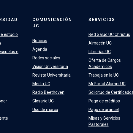
RSIDAD
COMUNICACIÓN
SERVICIOS
UC
e estudio
Red Salud UC Christus
Noticias
n
Almacén UC
Agenda
escuelas e
Librerías UC
Redes sociales
Oferta de Cargos
Visión Universitaria
Académicos
Revista Universitaria
Trabaja en la UC
Media UC
Mi Portal Alumni UC
C
Radio Beethoven
Solicitud de Certificado
onor
Glosario UC
Pago de créditos
Uso de marca
Pago de arancel
ente
Misas y Servicios
Pastorales