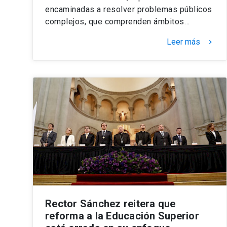
encaminadas a resolver problemas públicos
complejos, que comprenden ámbitos…
Leer más
keyboard_arrow_right
Rector Sánchez reitera que
reforma a la Educación Superior