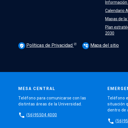
Información
Calendario 
Mapas de la
Plan estraté
2030
Políticas de Privacidad
Mapa del sitio
verified_user
account_tree
MESA CENTRAL
EMERGE
Teléfono para comunicarse con las
Teléfono e
distintas áreas de la Universidad.
situación 
dentro de
phone
(56)95504 4000
phone
(56)9