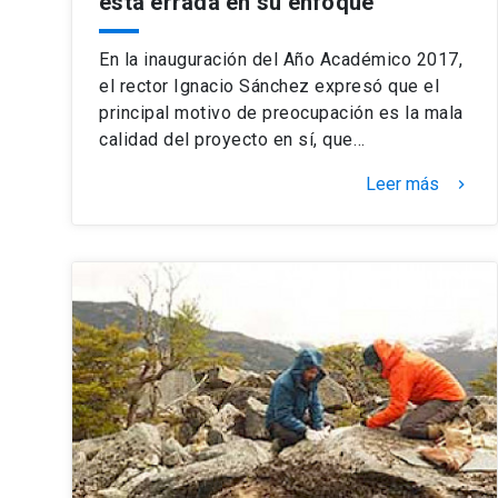
está errada en su enfoque
En la inauguración del Año Académico 2017,
el rector Ignacio Sánchez expresó que el
principal motivo de preocupación es la mala
calidad del proyecto en sí, que…
Leer más
keyboard_arrow_right