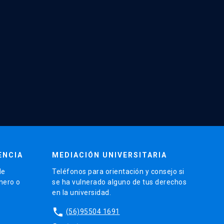
ENCIA
MEDIACIÓN UNIVERSITARIA
de
Teléfonos para orientación y consejo si
énero o
se ha vulnerado alguno de tus derechos
en la universidad.
phone
(56)95504 1691