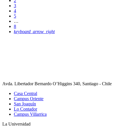
2
3
4
5
…
8
keyboard_arrow_right
Avda. Libertador Bernardo O’Higgins 340, Santiago - Chile
Casa Central
Campus Oriente
San Joaquín
Lo Contador
Campus Villarrica
La Universidad