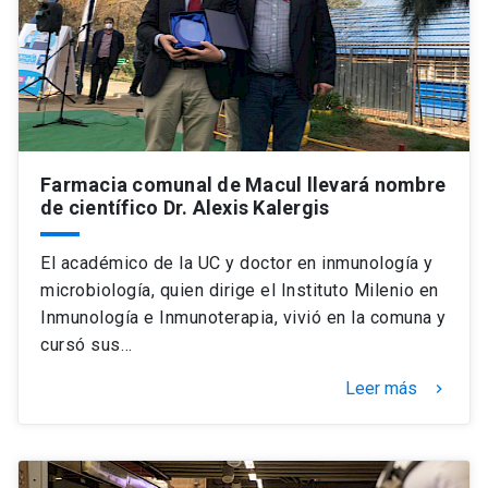
Farmacia comunal de Macul llevará nombre
de científico Dr. Alexis Kalergis
El académico de la UC y doctor en inmunología y
microbiología, quien dirige el Instituto Milenio en
Inmunología e Inmunoterapia, vivió en la comuna y
cursó sus…
Leer más
keyboard_arrow_right