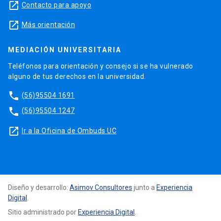
launch
Contacto para apoyo
launch
Más orientación
MEDIACIÓN UNIVERSITARIA
Teléfonos para orientación y consejo si se ha vulnerado
alguno de tus derechos en la universidad.
phone
(56)95504 1691
phone
(56)95504 1247
launch
Ir a la Oficina de Ombuds UC
Diseño y desarrollo:
Asimov Consultores
junto a
Experiencia
Digital
.
Sitio administrado por
Experiencia Digital
.