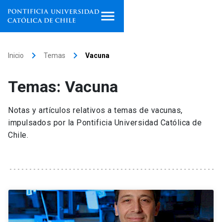
Inicio
keyboard_arrow_right
keyboard_arrow_right
Inicio
Temas
Vacuna
Programas de estudio
Temas: Vacuna
Facultades, escuelas e
institutos
Notas y artículos relativos a temas de vacunas,
impulsados por la Pontificia Universidad Católica de
Investigación
Chile.
Internacionalización
launch
Extensión
Vinculación