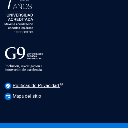
Políticas de Privacidad
verified_user
Mapa del sitio
account_tree