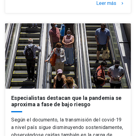
Leer más
keyboard_arrow_right
Especialistas destacan que la pandemia se
aproxima a fase de bajo riesgo
Según el documento, la transmisión del covid-19
a nivel país sigue disminuyendo sostenidamente,
observándose caídas también en la carga de