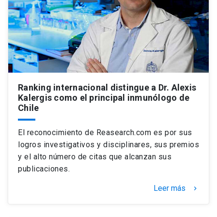
Universidad
keyboard_arrow_down
Información para
Futuros estudiantes
Go to english site
launch
Estudiantes
ACCESOS DIRECTOS
Ranking internacional distingue a Dr. Alexis
Kalergis como el principal inmunólogo de
Admisión
launch
Académicos
Chile
Mi Cuenta UC
launch
Personal
El reconocimiento de Reasearch.com es por sus
Correo UC
launch
logros investigativos y disciplinares, sus premios
launch
Alumni
y el alto número de citas que alcanzan sus
Mi Portal UC
launch
publicaciones.
Padres y familia
Medios
Biblioteca
launch
Leer más
keyboard_arrow_right
launch
Vecinos
Donaciones
launch