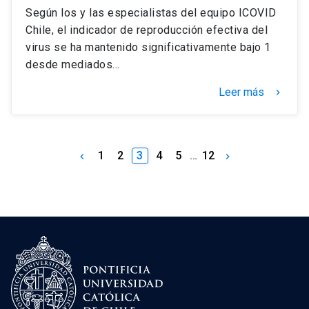
Según los y las especialistas del equipo ICOVID
Chile, el indicador de reproducción efectiva del
virus se ha mantenido significativamente bajo 1
desde mediados…
Leer más
keyboard_arrow_right
1
2
3
4
5
…
12
keyboard_arrow_left
keyboard_arrow_right