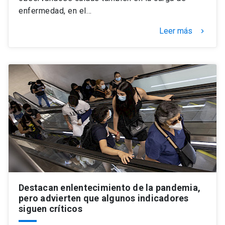
enfermedad, en el…
Leer más
keyboard_arrow_right
Destacan enlentecimiento de la pandemia,
pero advierten que algunos indicadores
siguen críticos