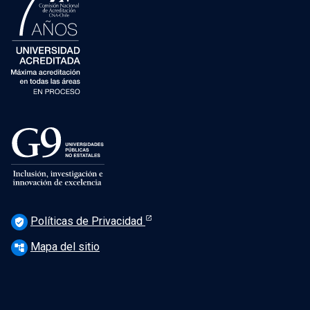
Políticas de Privacidad
verified_user
Mapa del sitio
account_tree