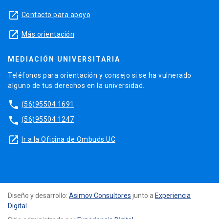
launch
Contacto para apoyo
launch
Más orientación
MEDIACIÓN UNIVERSITARIA
Teléfonos para orientación y consejo si se ha vulnerado
alguno de tus derechos en la universidad.
phone
(56)95504 1691
phone
(56)95504 1247
launch
Ir a la Oficina de Ombuds UC
Diseño y desarrollo:
Asimov Consultores
junto a
Experiencia
Digital
.