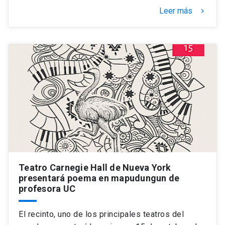
Leer más
keyboard_arrow_right
Teatro Carnegie Hall de Nueva York
presentará poema en mapudungun de
profesora UC
El recinto, uno de los principales teatros del