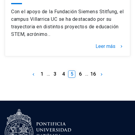
Con el apoyo de la Fundación Siemens Stitfung, el
campus Villarrica UC se ha destacado por su
trayectoria en distintos proyectos de educación
STEM, acrónimo…
Leer más
keyboard_arrow_right
1
…
3
4
5
6
…
16
keyboard_arrow_left
keyboard_arrow_right