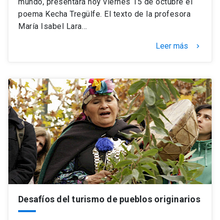
mundo, presentará hoy viernes 15 de octubre el
poema Kecha Tregülfe. El texto de la profesora
María Isabel Lara…
Leer más
keyboard_arrow_right
Desafíos del turismo de pueblos originarios