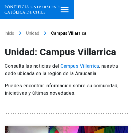
Inicio
keyboard_arrow_right
keyboard_arrow_right
Inicio
Unidad
Campus Villarrica
Programas de estudio
Unidad: Campus Villarrica
Facultades, escuelas e
institutos
Consulta las noticias del
Campus Villarrica
, nuestra
sede ubicada en la región de la Araucanía.
Investigación
Puedes encontrar información sobre su comunidad,
Internacionalización
iniciativas y últimas novedades.
launch
Extensión
Vinculación