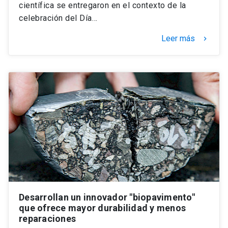
científica se entregaron en el contexto de la
celebración del Día…
Leer más
keyboard_arrow_right
Desarrollan un innovador "biopavimento"
que ofrece mayor durabilidad y menos
reparaciones