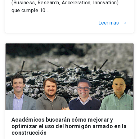
(Business, Research, Acceleration, Innovation)
que cumple 10…
Leer más
keyboard_arrow_right
Académicos buscarán cómo mejorar y
optimizar el uso del hormigón armado en la
construcción