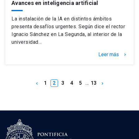
Avances en inteligencia artificial
La instalación de la IA en distintos ámbitos
presenta desafíos urgentes. Según dice el rector
Ignacio Sánchez en La Segunda, al interior de la
universidad…
Leer más
keyboard_arrow_right
1
2
3
4
5
…
13
keyboard_arrow_left
keyboard_arrow_right