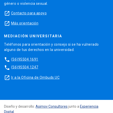
género o violencia sexual.
launch
Contacto para apoyo
launch
Más orientación
MEDIACIÓN UNIVERSITARIA
Teléfonos para orientación y consejo si se ha vulnerado
alguno de tus derechos en la universidad.
phone
(56)95504 1691
phone
(56)95504 1247
launch
Ir a la Oficina de Ombuds UC
Diseño y desarrollo:
Asimov Consultores
junto a
Experiencia
Digital
.