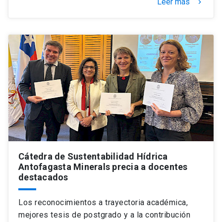
Leer más
keyboard_arrow_right
Cátedra de Sustentabilidad Hídrica
Antofagasta Minerals precia a docentes
destacados
Los reconocimientos a trayectoria académica,
mejores tesis de postgrado y a la contribución