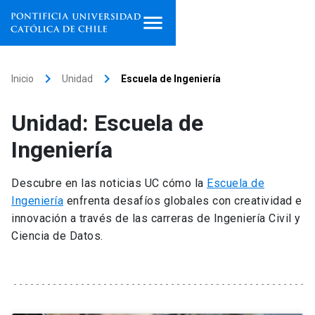
Inicio
keyboard_arrow_right
keyboard_arrow_right
Inicio
Unidad
Escuela de Ingeniería
Programas de estudio
Unidad: Escuela de
Facultades, escuelas e
Ingeniería
institutos
Descubre en las noticias UC cómo la
Escuela de
Investigación
Ingeniería
enfrenta desafíos globales con creatividad e
innovación a través de las carreras de Ingeniería Civil y
Internacionalización
launch
Ciencia de Datos.
Extensión
Vinculación