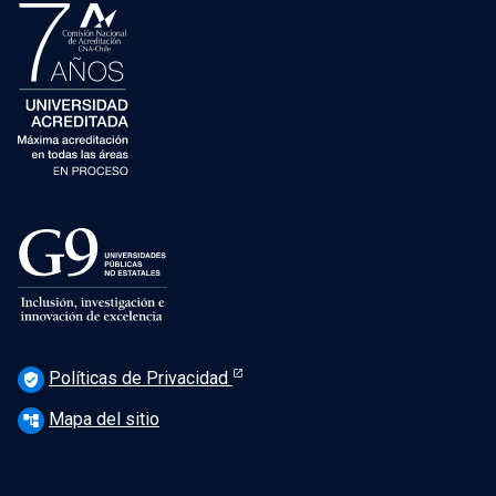
Políticas de Privacidad
verified_user
Mapa del sitio
account_tree