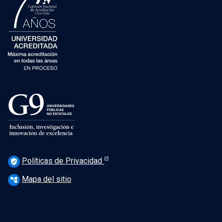
Políticas de Privacidad
verified_user
Mapa del sitio
account_tree