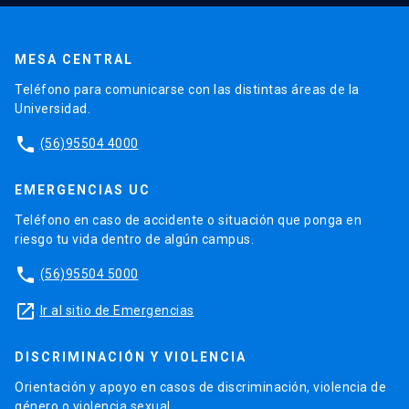
MESA CENTRAL
Teléfono para comunicarse con las distintas áreas de la
Universidad.
phone
(56)95504 4000
EMERGENCIAS UC
Teléfono en caso de accidente o situación que ponga en
riesgo tu vida dentro de algún campus.
phone
(56)95504 5000
launch
Ir al sitio de Emergencias
DISCRIMINACIÓN Y VIOLENCIA
Orientación y apoyo en casos de discriminación, violencia de
género o violencia sexual.