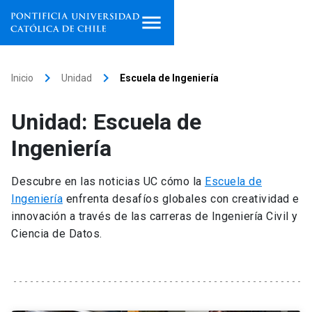
Inicio
keyboard_arrow_right
keyboard_arrow_right
Inicio
Unidad
Escuela de Ingeniería
Programas de estudio
Unidad: Escuela de
Facultades, escuelas e
Ingeniería
institutos
Descubre en las noticias UC cómo la
Escuela de
Investigación
Ingeniería
enfrenta desafíos globales con creatividad e
innovación a través de las carreras de Ingeniería Civil y
Internacionalización
launch
Ciencia de Datos.
Extensión
Vinculación