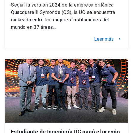
Según la versión 2024 de la empresa británica
Quacquarelli Symonds (QS), la UC se encuentra
rankeada entre las mejores instituciones del
mundo en 37 áreas…
Leer más
keyboard_arrow_right
Estudiante de Ingeniería UC ganó el premio