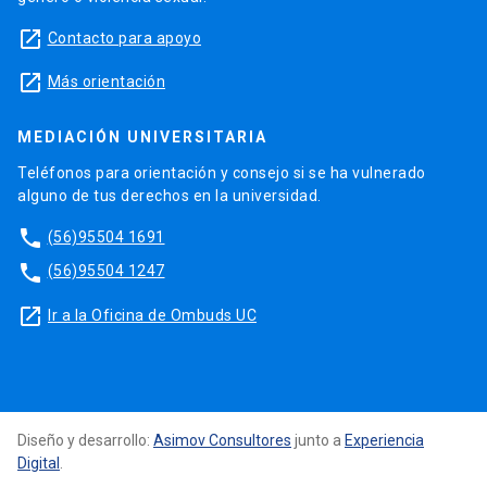
launch
Contacto para apoyo
launch
Más orientación
MEDIACIÓN UNIVERSITARIA
Teléfonos para orientación y consejo si se ha vulnerado
alguno de tus derechos en la universidad.
phone
(56)95504 1691
phone
(56)95504 1247
launch
Ir a la Oficina de Ombuds UC
Diseño y desarrollo:
Asimov Consultores
junto a
Experiencia
Digital
.