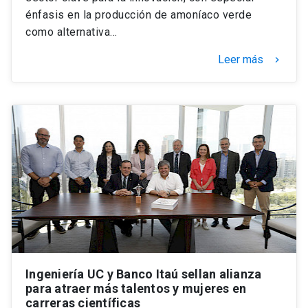
énfasis en la producción de amoníaco verde
como alternativa…
Leer más
keyboard_arrow_right
Ingeniería UC y Banco Itaú sellan alianza
para atraer más talentos y mujeres en
carreras científicas