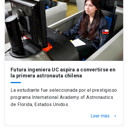
Universidad
keyboard_arrow_down
Información para
Futuros estudiantes
Go to english site
launch
Estudiantes
ACCESOS DIRECTOS
Admisión
launch
Académicos
Futura ingeniera UC aspira a convertirse en
Mi Cuenta UC
launch
Personal
la primera astronauta chilena
Correo UC
launch
launch
Alumni
La estudiante fue seleccionada por el prestigioso
Mi Portal UC
launch
programa International Academy of Astronautics
Padres y familia
de Florida, Estados Unidos.
Medios
Biblioteca
launch
Leer más
launch
keyboard_arrow_right
Vecinos
Donaciones
launch