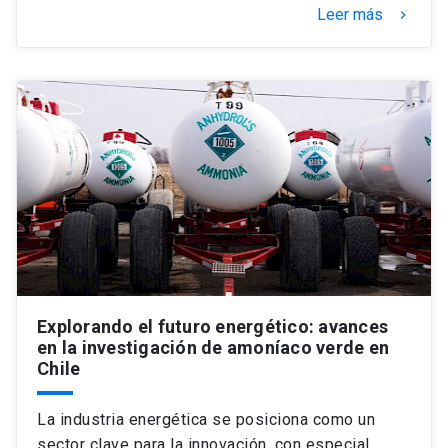
Leer más
keyboard_arrow_right
Explorando el futuro energético: avances
en la investigación de amoníaco verde en
Chile
La industria energética se posiciona como un
sector clave para la innovación, con especial