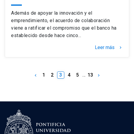
Además de apoyar la innovación y el
emprendimiento, el acuerdo de colaboración
viene a ratificar el compromiso que el banco ha
establecido desde hace cinco…
Leer más
keyboard_arrow_right
1
2
3
4
5
…
13
keyboard_arrow_left
keyboard_arrow_right