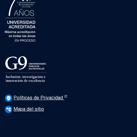
Políticas de Privacidad
verified_user
Mapa del sitio
account_tree