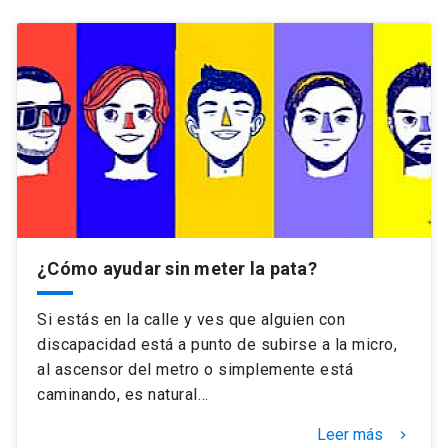
Universidad
keyboard_arrow_down
Información para
Futuros estudiantes
Go to english site
launch
Estudiantes
ACCESOS DIRECTOS
Admisión
launch
Académicos
Mi Cuenta UC
launch
Personal
¿Cómo ayudar sin meter la pata?
Correo UC
launch
launch
Alumni
Si estás en la calle y ves que alguien con
Mi Portal UC
launch
discapacidad está a punto de subirse a la micro,
Padres y familia
al ascensor del metro o simplemente está
Medios
Biblioteca
launch
caminando, es natural…
launch
Vecinos
Donaciones
launch
Leer más
keyboard_arrow_right