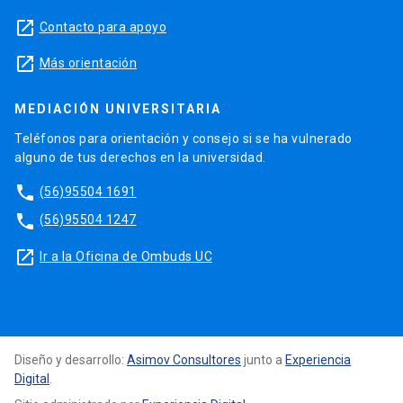
launch
Contacto para apoyo
launch
Más orientación
MEDIACIÓN UNIVERSITARIA
Teléfonos para orientación y consejo si se ha vulnerado
alguno de tus derechos en la universidad.
phone
(56)95504 1691
phone
(56)95504 1247
launch
Ir a la Oficina de Ombuds UC
Diseño y desarrollo:
Asimov Consultores
junto a
Experiencia
Digital
.