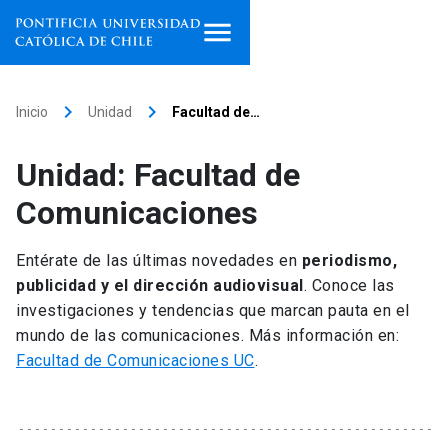
Inicio
keyboard_arrow_right
keyboard_arrow_right
Inicio
Unidad
Facultad de…
Programas de estudio
Unidad: Facultad de
Facultades, escuelas e
Comunicaciones
institutos
Entérate de las últimas novedades en
periodismo,
Investigación
publicidad y el dirección audiovisual
. Conoce las
investigaciones y tendencias que marcan pauta en el
Internacionalización
launch
mundo de las comunicaciones. Más información en:
Facultad de Comunicaciones UC
.
Extensión
Vinculación