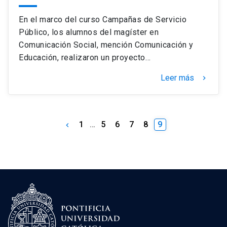
En el marco del curso Campañas de Servicio
Público, los alumnos del magíster en
Comunicación Social, mención Comunicación y
Educación, realizaron un proyecto…
Leer más
keyboard_arrow_right
1
…
5
6
7
8
9
keyboard_arrow_left