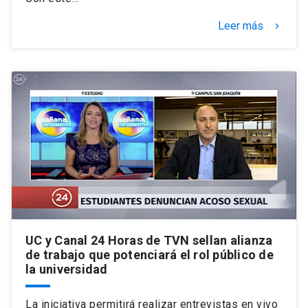
Leer más
keyboard_arrow_right
UC y Canal 24 Horas de TVN sellan alianza
de trabajo que potenciará el rol público de
la universidad
La iniciativa permitirá realizar entrevistas en vivo