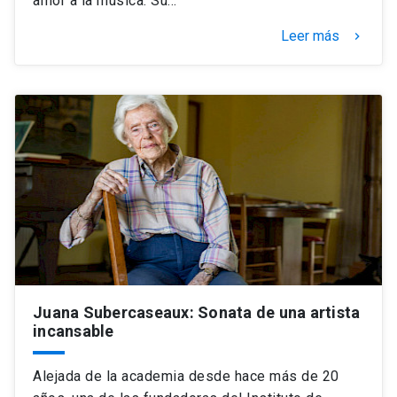
amor a la música. Su…
Leer más
keyboard_arrow_right
Juana Subercaseaux: Sonata de una artista
incansable
Alejada de la academia desde hace más de 20