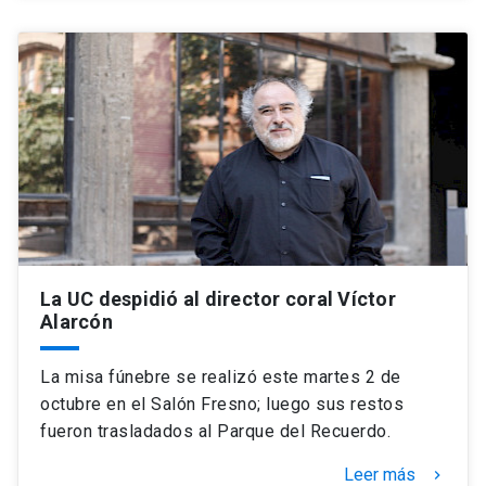
La UC despidió al director coral Víctor
Alarcón
La misa fúnebre se realizó este martes 2 de
octubre en el Salón Fresno; luego sus restos
fueron trasladados al Parque del Recuerdo.
Leer más
keyboard_arrow_right