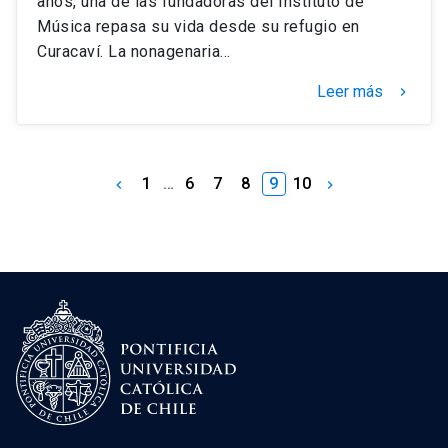
años, una de las fundadoras del Instituto de
Música repasa su vida desde su refugio en
Curacaví. La nonagenaria…
Leer más
keyboard_arrow_right
1
…
6
7
8
9
10
keyboard_arrow_left
keyboard_arrow_right