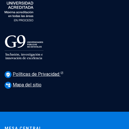
Políticas de Privacidad
verified_user
Mapa del sitio
account_tree
MESA CENTRAL