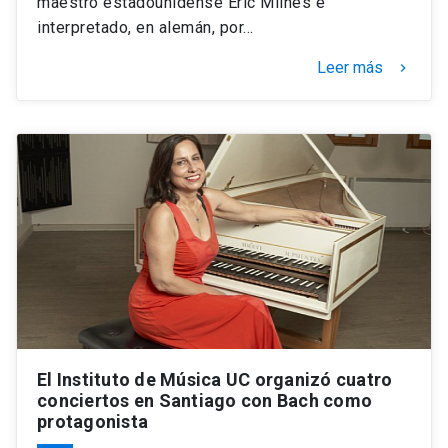
maestro estadounidense Eric Milnes e
interpretado, en alemán, por…
Leer más
keyboard_arrow_right
El Instituto de Música UC organizó cuatro
conciertos en Santiago con Bach como
protagonista