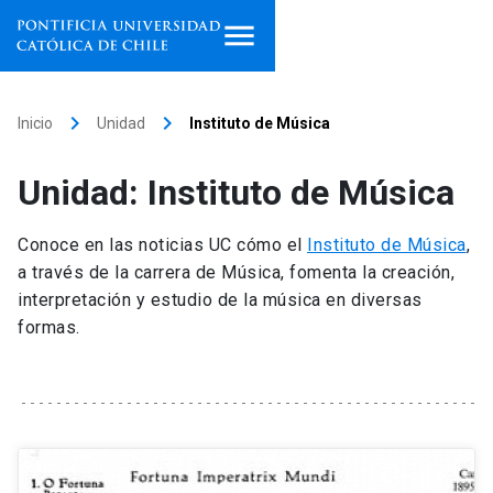
Inicio
keyboard_arrow_right
keyboard_arrow_right
Inicio
Unidad
Instituto de Música
Programas de estudio
Unidad: Instituto de Música
Facultades, escuelas e
institutos
Conoce en las noticias UC cómo el
Instituto de Música
,
a través de la carrera de Música, fomenta la creación,
Investigación
interpretación y estudio de la música en diversas
formas.
Internacionalización
launch
Extensión
Vinculación