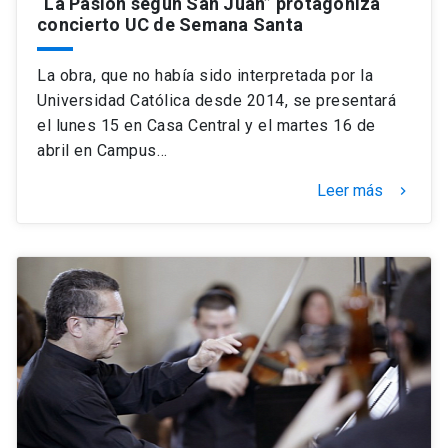
“La Pasión según San Juan” protagoniza
concierto UC de Semana Santa
La obra, que no había sido interpretada por la
Universidad Católica desde 2014, se presentará
el lunes 15 en Casa Central y el martes 16 de
abril en Campus…
Leer más
keyboard_arrow_right