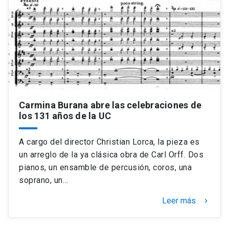
Universidad
keyboard_arrow_down
Información para
Futuros estudiantes
Go to english site
launch
Estudiantes
ACCESOS DIRECTOS
Admisión
Carmina Burana abre las celebraciones de
launch
Académicos
los 131 años de la UC
Mi Cuenta UC
launch
Personal
A cargo del director Christian Lorca, la pieza es
Correo UC
launch
un arreglo de la ya clásica obra de Carl Orff. Dos
launch
Alumni
pianos, un ensamble de percusión, coros, una
Mi Portal UC
launch
soprano, un…
Padres y familia
Medios
Biblioteca
launch
Leer más
keyboard_arrow_right
launch
Vecinos
Donaciones
launch