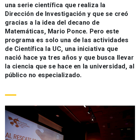
una serie científica que realiza la
Universidad
Dirección de Investigación y que se creó
keyboard_arrow_down
Información para
gracias a la idea del decano de
Matemáticas, Mario Ponce. Pero este
Futuros estudiantes
Go to english site
launch
programa es solo una de las actividades
de Científica la UC, una iniciativa que
Estudiantes
ACCESOS DIRECTOS
nació hace ya tres años y que busca llevar
Admisión
launch
la ciencia que se hace en la universidad, al
Académicos
público no especializado.
Mi Cuenta UC
launch
Personal
Correo UC
launch
launch
Alumni
Mi Portal UC
launch
Padres y familia
Medios
Biblioteca
launch
launch
Vecinos
Donaciones
launch