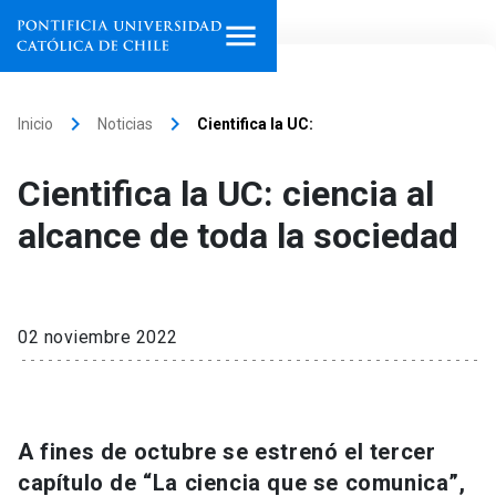
Inicio
keyboard_arrow_right
keyboard_arrow_right
Inicio
Noticias
Cientifica la UC:
Programas de estudio
Cientifica la UC: ciencia al
Facultades, escuelas e
alcance de toda la sociedad
institutos
Investigación
02 noviembre 2022
Internacionalización
launch
Extensión
A fines de octubre se estrenó el tercer
Vinculación
capítulo de “La ciencia que se comunica”,