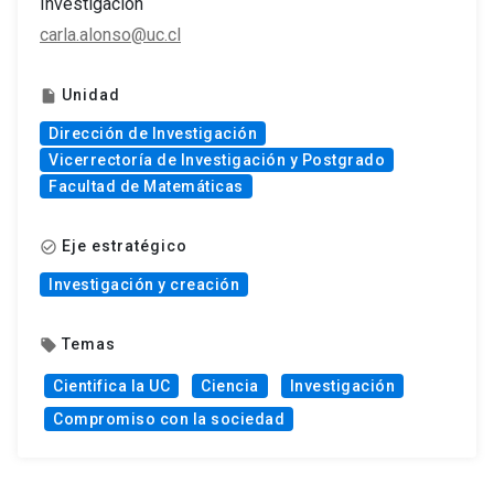
Investigación
carla.alonso@uc.cl
Unidad
insert_drive_file
Dirección de Investigación
Vicerrectoría de Investigación y Postgrado
Facultad de Matemáticas
Eje estratégico
check_circle_outline
Investigación y creación
Temas
local_offer
Cientifica la UC
Ciencia
Investigación
Compromiso con la sociedad