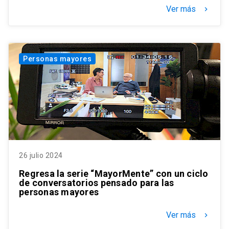
Ver más
keyboard_arrow_right
Personas mayores
26 julio 2024
Regresa la serie “MayorMente” con un ciclo
de conversatorios pensado para las
personas mayores
Ver más
keyboard_arrow_right