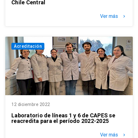
Chile Central
Ver más
keyboard_arrow_right
Acreditación
12 diciembre 2022
Laboratorio de líneas 1 y 6 de CAPES se
reacredita para el período 2022-2025
Ver más
keyboard_arrow_right