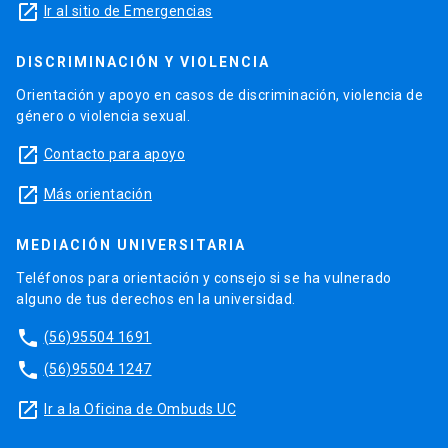
launch
Ir al sitio de Emergencias
DISCRIMINACIÓN Y VIOLENCIA
Orientación y apoyo en casos de discriminación, violencia de
género o violencia sexual.
launch
Contacto para apoyo
launch
Más orientación
MEDIACIÓN UNIVERSITARIA
Teléfonos para orientación y consejo si se ha vulnerado
alguno de tus derechos en la universidad.
phone
(56)95504 1691
phone
(56)95504 1247
launch
Ir a la Oficina de Ombuds UC