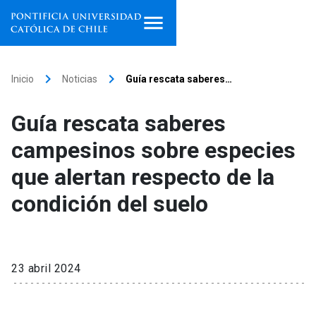
Inicio
keyboard_arrow_right
keyboard_arrow_right
Inicio
Noticias
Guía rescata saberes…
Programas de estudio
Guía rescata saberes
Facultades, escuelas e
campesinos sobre especies
institutos
que alertan respecto de la
Investigación
condición del suelo
Internacionalización
launch
Extensión
23 abril 2024
Vinculación