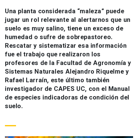
Universidad
Una planta considerada “maleza” puede
jugar un rol relevante al alertarnos que un
keyboard_arrow_down
Información para
suelo es muy salino, tiene un exceso de
Futuros estudiantes
Go to english site
launch
humedad o sufre de sobrepastoreo.
Rescatar y sistematizar esa información
Estudiantes
ACCESOS DIRECTOS
fue el trabajo que realizaron los
profesores de la Facultad de Agronomía y
Admisión
launch
Académicos
Sistemas Naturales Alejandro Riquelme y
Mi Cuenta UC
launch
Rafael Larraín, este último también
Personal
investigador de CAPES UC, con el Manual
Correo UC
launch
launch
Alumni
de especies indicadoras de condición del
Mi Portal UC
launch
suelo.
Padres y familia
Medios
Biblioteca
launch
launch
Vecinos
Donaciones
launch