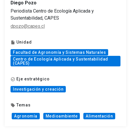
Diego Pozo
Periodista Centro de Ecología Aplicada y
Sustentabilidad, CAPES
dpozo@capes.cl
Unidad
insert_drive_file
Facultad de Agronomía y Sistemas Naturales
Centro de Ecología Aplicada y Sustentabilidad
(CAPES)
Eje estratégico
check_circle_outline
Investigación y creación
Temas
local_offer
Agronomía
Medioambiente
Alimentación