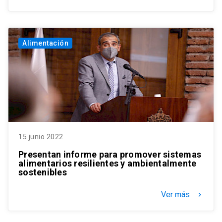
Alimentación
15 junio 2022
Presentan informe para promover sistemas
alimentarios resilientes y ambientalmente
sostenibles
Ver más
keyboard_arrow_right