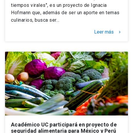
tiempos virales", es un proyecto de Ignacia
Hofmann que, además de ser un aporte en temas
culinarios, busca ser…
Leer más
keyboard_arrow_right
Académico UC participará en proyecto de
seguridad alimentaria para México y Perú