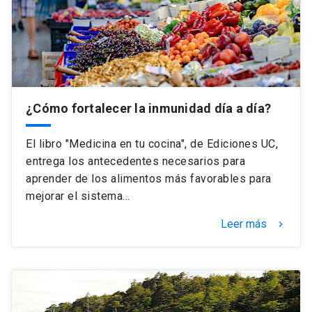
Universidad
keyboard_arrow_down
Información para
Futuros estudiantes
Go to english site
launch
¿Cómo fortalecer la inmunidad día a día?
Estudiantes
ACCESOS DIRECTOS
Admisión
launch
El libro "Medicina en tu cocina", de Ediciones UC,
Académicos
entrega los antecedentes necesarios para
Mi Cuenta UC
launch
aprender de los alimentos más favorables para
Personal
mejorar el sistema…
Correo UC
launch
launch
Alumni
Leer más
keyboard_arrow_right
Mi Portal UC
launch
Padres y familia
Medios
Biblioteca
launch
launch
Vecinos
Donaciones
launch