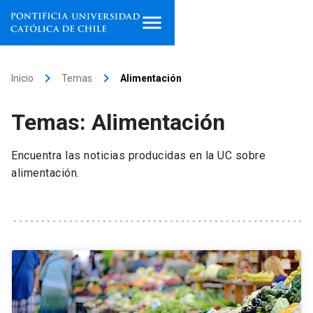
Inicio
keyboard_arrow_right
keyboard_arrow_right
Inicio
Temas
Alimentación
Programas de estudio
Temas: Alimentación
Facultades, escuelas e
institutos
Encuentra las noticias producidas en la UC sobre
alimentación.
Investigación
Internacionalización
launch
Extensión
Vinculación