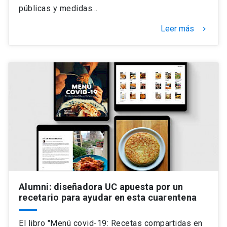
públicas y medidas…
Leer más
keyboard_arrow_right
Alumni: diseñadora UC apuesta por un
recetario para ayudar en esta cuarentena
El libro "Menú covid-19: Recetas compartidas en