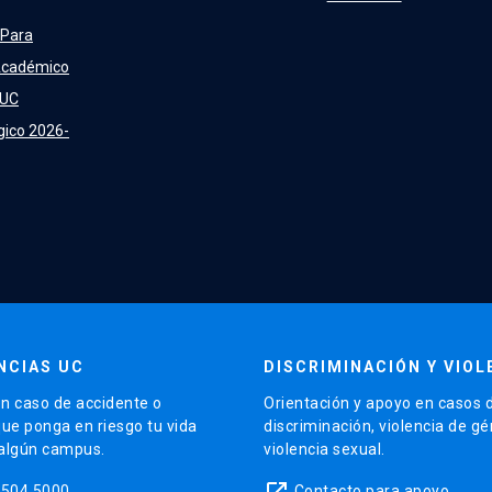
 Para
Académico
 UC
gico 2026-
NCIAS UC
DISCRIMINACIÓN Y VIOL
n caso de accidente o
Orientación y apoyo en casos 
que ponga en riesgo tu vida
discriminación, violencia de g
 algún campus.
violencia sexual.
launch
5504 5000
Contacto para apoyo