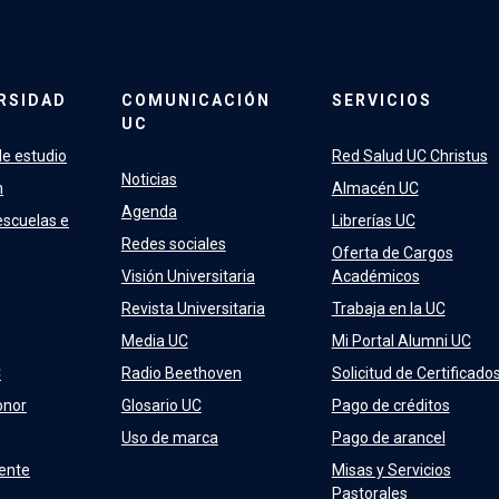
RSIDAD
COMUNICACIÓN
SERVICIOS
UC
e estudio
Red Salud UC Christus
Noticias
n
Almacén UC
Agenda
escuelas e
Librerías UC
Redes sociales
Oferta de Cargos
Visión Universitaria
Académicos
Revista Universitaria
Trabaja en la UC
Media UC
Mi Portal Alumni UC
C
Radio Beethoven
Solicitud de Certificado
onor
Glosario UC
Pago de créditos
Uso de marca
Pago de arancel
ente
Misas y Servicios
Pastorales