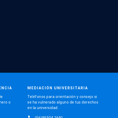
ENCIA
MEDIACIÓN UNIVERSITARIA
de
Teléfonos para orientación y consejo si
énero o
se ha vulnerado alguno de tus derechos
en la universidad.
phone
(56)95504 1691