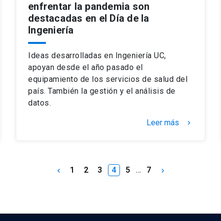
enfrentar la pandemia son
destacadas en el Día de la
Ingeniería
Ideas desarrolladas en Ingeniería UC,
apoyan desde el año pasado el
equipamiento de los servicios de salud del
país. También la gestión y el análisis de
datos.
Leer más
keyboard_arrow_right
1
2
3
4
5
…
7
keyboard_arrow_left
keyboard_arrow_right