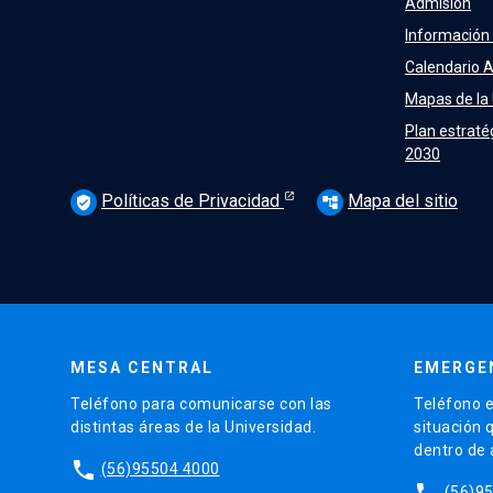
Admisión
Información
Calendario 
Mapas de la
Plan estraté
2030
Políticas de Privacidad
Mapa del sitio
verified_user
account_tree
MESA CENTRAL
EMERGE
Teléfono para comunicarse con las
Teléfono e
distintas áreas de la Universidad.
situación 
dentro de
phone
(56)95504 4000
phone
(56)9