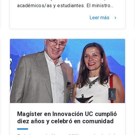
académicos/as y estudiantes. El ministro…
Leer más
keyboard_arrow_right
Magíster en Innovación UC cumplió
diez años y celebró en comunidad