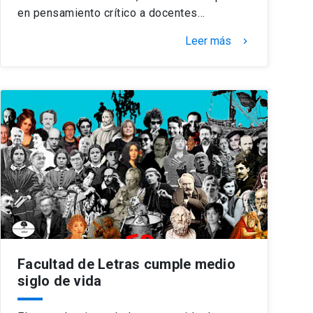
en pensamiento crítico a docentes…
Leer más
keyboard_arrow_right
Facultad de Letras cumple medio
siglo de vida