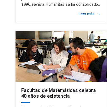
1996, revista Humanitas se ha consolidado…
Leer más
keyboard_arrow_right
Facultad de Matemáticas celebra
40 años de existencia