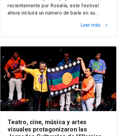
recientemente por Rosalía, este festival
ahora incluirá un número de baile en su…
Leer más
keyboard_arrow_right
Teatro, cine, música y artes
visuales protagonizaron las