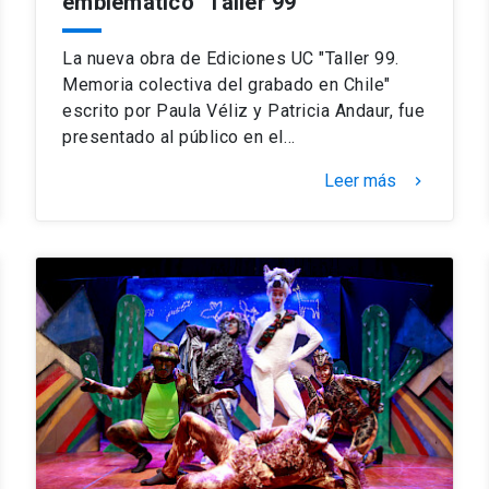
emblemático "Taller 99"
La nueva obra de Ediciones UC "Taller 99.
Memoria colectiva del grabado en Chile"
escrito por Paula Véliz y Patricia Andaur, fue
presentado al público en el…
Leer más
keyboard_arrow_right