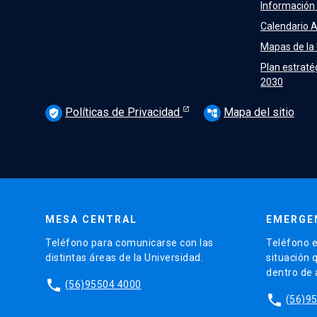
Información
Calendario 
Mapas de la
Plan estraté
2030
Políticas de Privacidad
Mapa del sitio
verified_user
account_tree
MESA CENTRAL
EMERGE
Teléfono para comunicarse con las
Teléfono e
distintas áreas de la Universidad.
situación 
dentro de
phone
(56)95504 4000
phone
(56)9