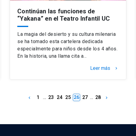
Continúan las funciones de
“Yakana” en el Teatro Infantil UC
La magia del desierto y su cultura milenaria
se ha tomado esta cartelera dedicada
especialmente para niños desde los 4 años.
En la historia, una llama cita a…
Leer más
keyboard_arrow_right
1
…
23
24
25
26
27
…
28
keyboard_arrow_left
keyboard_arrow_right