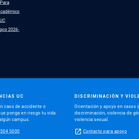
 Para
Académico
 UC
gico 2026-
NCIAS UC
DISCRIMINACIÓN Y VIOL
n caso de accidente o
Orientación y apoyo en casos 
que ponga en riesgo tu vida
discriminación, violencia de g
 algún campus.
violencia sexual.
launch
5504 5000
Contacto para apoyo