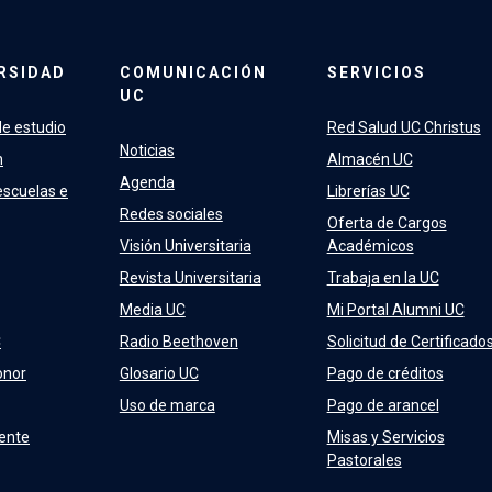
RSIDAD
COMUNICACIÓN
SERVICIOS
UC
e estudio
Red Salud UC Christus
Noticias
n
Almacén UC
Agenda
escuelas e
Librerías UC
Redes sociales
Oferta de Cargos
Visión Universitaria
Académicos
Revista Universitaria
Trabaja en la UC
Media UC
Mi Portal Alumni UC
C
Radio Beethoven
Solicitud de Certificado
onor
Glosario UC
Pago de créditos
Uso de marca
Pago de arancel
ente
Misas y Servicios
Pastorales