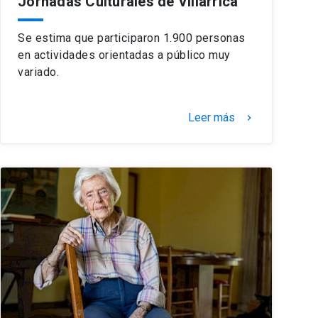
Jornadas Culturales de Villarrica
Se estima que participaron 1.900 personas
en actividades orientadas a público muy
variado.
Leer más
keyboard_arrow_right