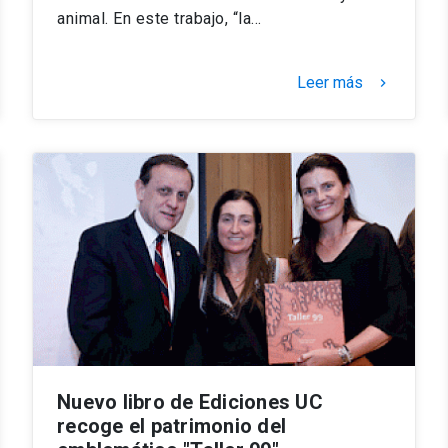
animal. En este trabajo, “la…
Leer más
keyboard_arrow_right
Nuevo libro de Ediciones UC
recoge el patrimonio del