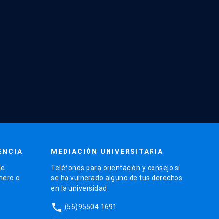
ENCIA
MEDIACIÓN UNIVERSITARIA
de
Teléfonos para orientación y consejo si
énero o
se ha vulnerado alguno de tus derechos
en la universidad.
phone
(56)95504 1691