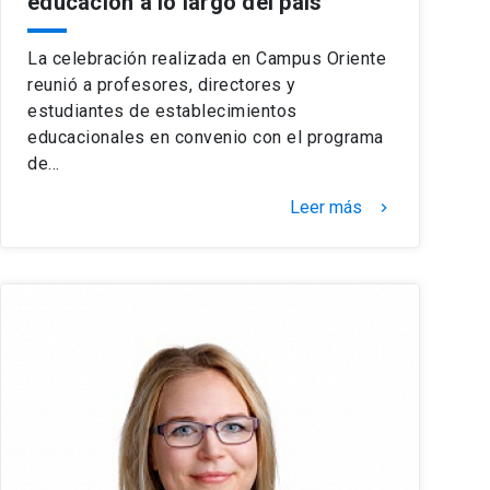
educación a lo largo del país
La celebración realizada en Campus Oriente
reunió a profesores, directores y
estudiantes de establecimientos
educacionales en convenio con el programa
de…
Leer más
keyboard_arrow_right