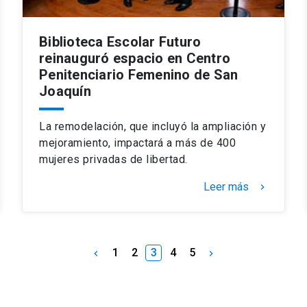
Biblioteca Escolar Futuro
reinauguró espacio en Centro
Penitenciario Femenino de San
Joaquín
La remodelación, que incluyó la ampliación y
mejoramiento, impactará a más de 400
mujeres privadas de libertad.
Leer más
keyboard_arrow_right
1
2
3
4
5
keyboard_arrow_left
keyboard_arrow_right