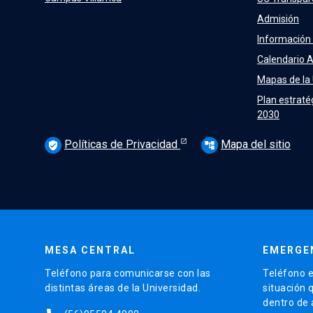
Admisión
Información
Calendario 
Mapas de la
Plan estraté
2030
Políticas de Privacidad
Mapa del sitio
verified_user
account_tree
MESA CENTRAL
EMERGE
Teléfono para comunicarse con las
Teléfono e
distintas áreas de la Universidad.
situación 
dentro de