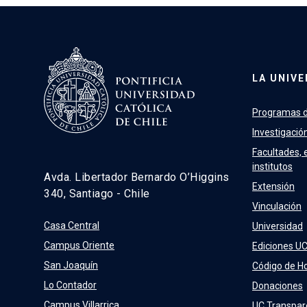
LA UNIVE
Programas d
Investigació
Facultades, 
institutos
Avda. Libertador Bernardo O’Higgins
Extensión
340, Santiago - Chile
Vinculación
Casa Central
Universidad
Campus Oriente
Ediciones U
San Joaquín
Código de H
Lo Contador
Donaciones
Campus Villarrica
UC Transpar