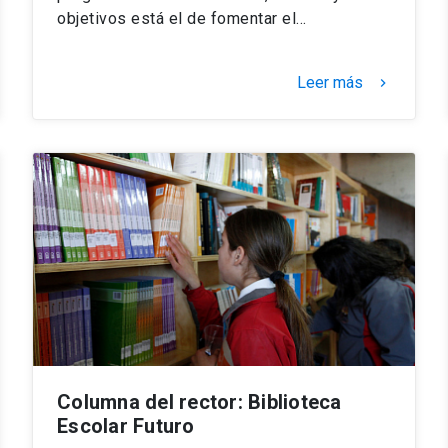
objetivos está el de fomentar el…
Leer más
keyboard_arrow_right
Columna del rector: Biblioteca
Escolar Futuro