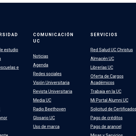
RSIDAD
COMUNICACIÓN
SERVICIOS
UC
e estudio
Red Salud UC Christus
Noticias
n
Almacén UC
Agenda
escuelas e
Librerías UC
Redes sociales
Oferta de Cargos
Visión Universitaria
Académicos
Revista Universitaria
Trabaja en la UC
Media UC
Mi Portal Alumni UC
C
Radio Beethoven
Solicitud de Certificado
onor
Glosario UC
Pago de créditos
Uso de marca
Pago de arancel
ente
Misas y Servicios