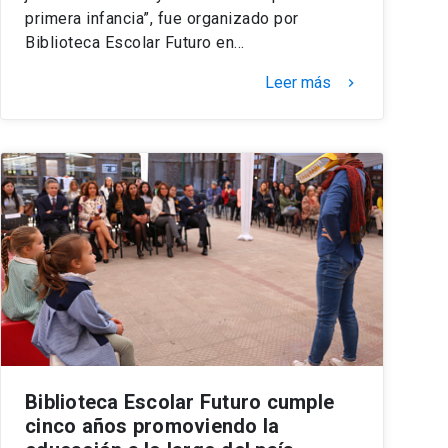
primera infancia”, fue organizado por
Biblioteca Escolar Futuro en…
Leer más
keyboard_arrow_right
Biblioteca Escolar Futuro cumple
cinco años promoviendo la