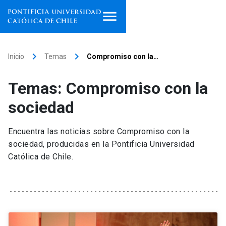
Inicio
keyboard_arrow_right
keyboard_arrow_right
Inicio
Temas
Compromiso con la…
Programas de estudio
Temas: Compromiso con la
Facultades, escuelas e
sociedad
institutos
Encuentra las noticias sobre Compromiso con la
Investigación
sociedad, producidas en la Pontificia Universidad
Católica de Chile.
Internacionalización
launch
Extensión
Vinculación