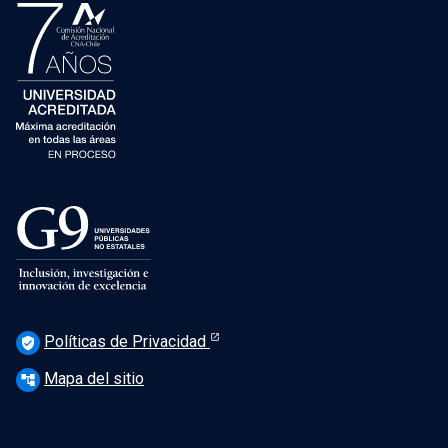
Políticas de Privacidad
verified_user
Mapa del sitio
account_tree