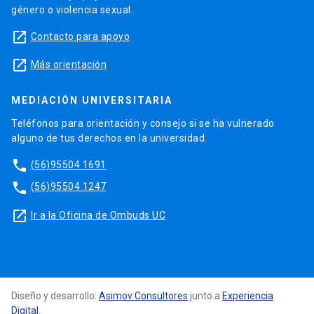
género o violencia sexual.
launch
Contacto para apoyo
launch
Más orientación
MEDIACIÓN UNIVERSITARIA
Teléfonos para orientación y consejo si se ha vulnerado
alguno de tus derechos en la universidad.
phone
(56)95504 1691
phone
(56)95504 1247
launch
Ir a la Oficina de Ombuds UC
Diseño y desarrollo:
Asimov Consultores
junto a
Experiencia
Digital
.