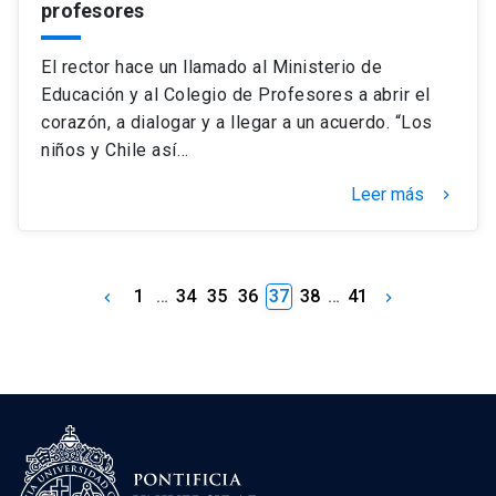
profesores
El rector hace un llamado al Ministerio de
Educación y al Colegio de Profesores a abrir el
corazón, a dialogar y a llegar a un acuerdo. “Los
niños y Chile así…
Leer más
keyboard_arrow_right
1
…
34
35
36
37
38
…
41
keyboard_arrow_left
keyboard_arrow_right