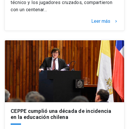
técnico y los jugadores cruzados, compartieron
con un centenar…
Leer más
keyboard_arrow_right
CEPPE cumplió una década de incidencia
en la educación chilena