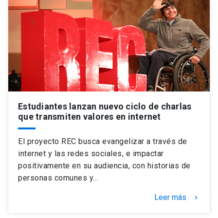
Universidad
keyboard_arrow_down
Información para
Futuros estudiantes
Go to english site
launch
Estudiantes
ACCESOS DIRECTOS
Admisión
launch
Académicos
Estudiantes lanzan nuevo ciclo de charlas
que transmiten valores en internet
Mi Cuenta UC
launch
Personal
El proyecto REC busca evangelizar a través de
Correo UC
launch
launch
Alumni
internet y las redes sociales, e impactar
Mi Portal UC
launch
positivamente en su audiencia, con historias de
Padres y familia
personas comunes y…
Medios
Biblioteca
launch
Leer más
launch
keyboard_arrow_right
Vecinos
Donaciones
launch