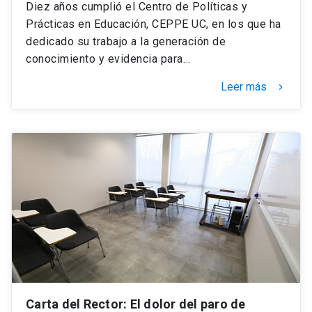
Diez años cumplió el Centro de Políticas y
Prácticas en Educación, CEPPE UC, en los que ha
dedicado su trabajo a la generación de
conocimiento y evidencia para…
Leer más
keyboard_arrow_right
Carta del Rector: El dolor del paro de