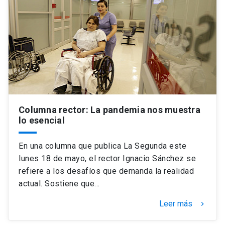
Universidad
keyboard_arrow_down
Información para
Futuros estudiantes
Go to english site
launch
Estudiantes
ACCESOS DIRECTOS
Admisión
launch
Académicos
Columna rector: La pandemia nos muestra
lo esencial
Mi Cuenta UC
launch
Personal
En una columna que publica La Segunda este
Correo UC
launch
launch
Alumni
lunes 18 de mayo, el rector Ignacio Sánchez se
Mi Portal UC
launch
refiere a los desafíos que demanda la realidad
Padres y familia
actual. Sostiene que…
Medios
Biblioteca
launch
Leer más
launch
keyboard_arrow_right
Vecinos
Donaciones
launch