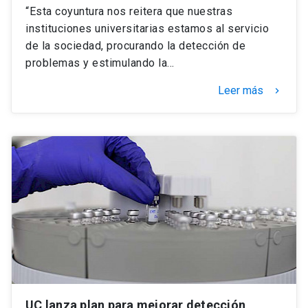
“Esta coyuntura nos reitera que nuestras
instituciones universitarias estamos al servicio
de la sociedad, procurando la detección de
problemas y estimulando la…
Leer más
keyboard_arrow_right
UC lanza plan para mejorar detección