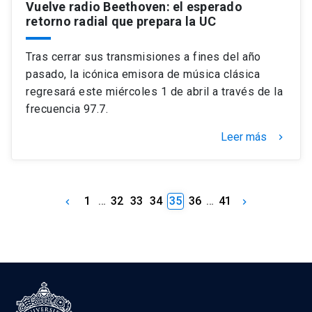
Vuelve radio Beethoven: el esperado
retorno radial que prepara la UC
Tras cerrar sus transmisiones a fines del año
pasado, la icónica emisora de música clásica
regresará este miércoles 1 de abril a través de la
frecuencia 97.7.
Leer más
keyboard_arrow_right
1
…
32
33
34
35
36
…
41
keyboard_arrow_left
keyboard_arrow_right