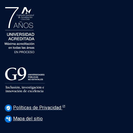
Políticas de Privacidad
verified_user
Mapa del sitio
account_tree