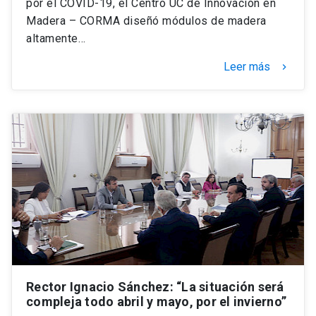
por el COVID-19, el Centro UC de Innovación en
Madera – CORMA diseñó módulos de madera
altamente…
Leer más
keyboard_arrow_right
Rector Ignacio Sánchez: “La situación será
compleja todo abril y mayo, por el invierno”