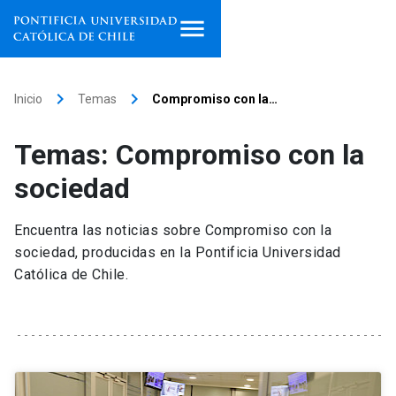
Inicio
keyboard_arrow_right
keyboard_arrow_right
Inicio
Temas
Compromiso con la…
Programas de estudio
Temas: Compromiso con la
Facultades, escuelas e
sociedad
institutos
Encuentra las noticias sobre Compromiso con la
Investigación
sociedad, producidas en la Pontificia Universidad
Católica de Chile.
Internacionalización
launch
Extensión
Vinculación