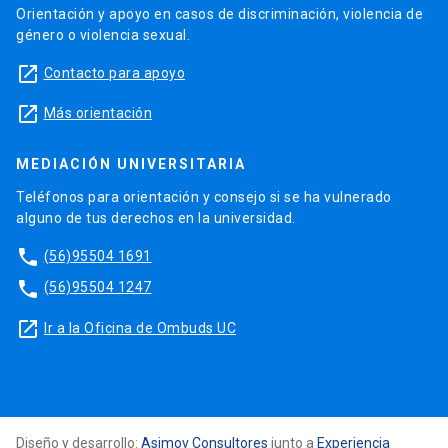
Orientación y apoyo en casos de discriminación, violencia de
género o violencia sexual.
launch
Contacto para apoyo
launch
Más orientación
MEDIACIÓN UNIVERSITARIA
Teléfonos para orientación y consejo si se ha vulnerado
alguno de tus derechos en la universidad.
phone
(56)95504 1691
phone
(56)95504 1247
launch
Ir a la Oficina de Ombuds UC
Diseño y desarrollo:
Asimov Consultores
junto a
Experiencia