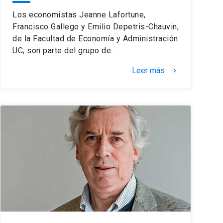
Los economistas Jeanne Lafortune,
Francisco Gallego y Emilio Depetris-Chauvin,
de la Facultad de Economía y Administración
UC, son parte del grupo de…
Leer más
keyboard_arrow_right