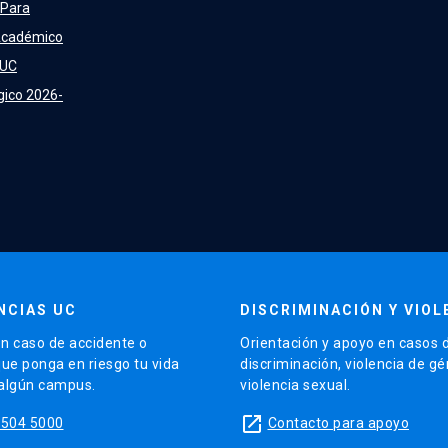
 Para
Académico
 UC
gico 2026-
NCIAS UC
DISCRIMINACIÓN Y VIOL
n caso de accidente o
Orientación y apoyo en casos 
que ponga en riesgo tu vida
discriminación, violencia de g
 algún campus.
violencia sexual.
launch
5504 5000
Contacto para apoyo