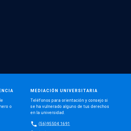
ENCIA
MEDIACIÓN UNIVERSITARIA
de
Teléfonos para orientación y consejo si
énero o
se ha vulnerado alguno de tus derechos
en la universidad.
phone
(56)95504 1691