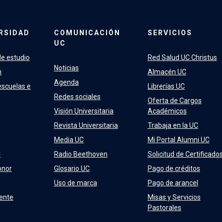
RSIDAD
COMUNICACIÓN
SERVICIOS
UC
e estudio
Red Salud UC Christus
Noticias
n
Almacén UC
Agenda
escuelas e
Librerías UC
Redes sociales
Oferta de Cargos
Visión Universitaria
Académicos
Revista Universitaria
Trabaja en la UC
Media UC
Mi Portal Alumni UC
C
Radio Beethoven
Solicitud de Certificado
onor
Glosario UC
Pago de créditos
Uso de marca
Pago de arancel
ente
Misas y Servicios
Pastorales