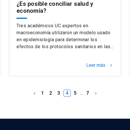
¿Es posible conciliar salud y
economía?
Tres académicos UC expertos en
macroeconomía utilizaron un modelo usado
en epidemiología para determinar los
efectos de los protocolos sanitarios en las…
Leer más
keyboard_arrow_right
1
2
3
4
5
…
7
keyboard_arrow_left
keyboard_arrow_right