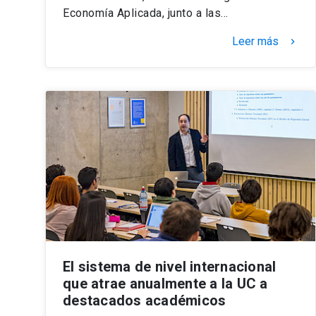
Economía Aplicada, junto a las…
Leer más
keyboard_arrow_right
El sistema de nivel internacional
que atrae anualmente a la UC a
destacados académicos