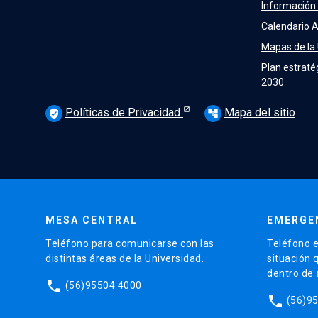
Información
Calendario 
Mapas de la
Plan estraté
2030
Políticas de Privacidad
Mapa del sitio
verified_user
account_tree
MESA CENTRAL
EMERGE
Teléfono para comunicarse con las
Teléfono e
distintas áreas de la Universidad.
situación 
dentro de
phone
(56)95504 4000
phone
(56)9