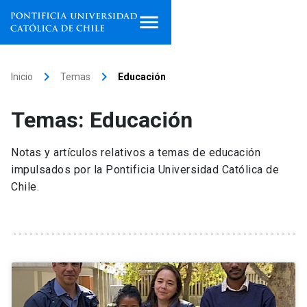
Inicio
keyboard_arrow_right
keyboard_arrow_right
Inicio
Temas
Educación
Programas de estudio
Temas: Educación
Facultades, escuelas e
institutos
Notas y artículos relativos a temas de educación
impulsados por la Pontificia Universidad Católica de
Investigación
Chile.
Internacionalización
launch
Extensión
Vinculación