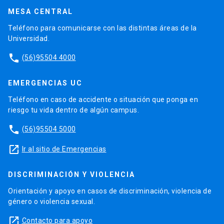
MESA CENTRAL
Teléfono para comunicarse con las distintas áreas de la
Universidad.
phone
(56)95504 4000
EMERGENCIAS UC
Teléfono en caso de accidente o situación que ponga en
riesgo tu vida dentro de algún campus.
phone
(56)95504 5000
launch
Ir al sitio de Emergencias
DISCRIMINACIÓN Y VIOLENCIA
Orientación y apoyo en casos de discriminación, violencia de
género o violencia sexual.
launch
Contacto para apoyo