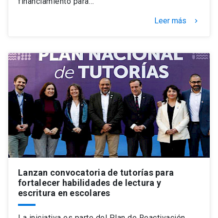
financiamiento para…
Leer más
keyboard_arrow_right
Lanzan convocatoria de tutorías para
fortalecer habilidades de lectura y
escritura en escolares
La iniciativa es parte del Plan de Reactivación