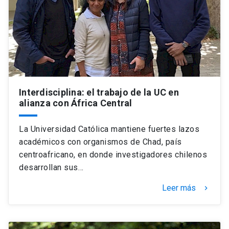
Universidad
keyboard_arrow_down
Información para
Futuros estudiantes
Go to english site
launch
Estudiantes
ACCESOS DIRECTOS
Interdisciplina: el trabajo de la UC en
alianza con África Central
Admisión
launch
Académicos
Mi Cuenta UC
launch
La Universidad Católica mantiene fuertes lazos
Personal
académicos con organismos de Chad, país
Correo UC
launch
centroafricano, en donde investigadores chilenos
launch
Alumni
desarrollan sus…
Mi Portal UC
launch
Padres y familia
Leer más
keyboard_arrow_right
Medios
Biblioteca
launch
launch
Vecinos
Donaciones
launch