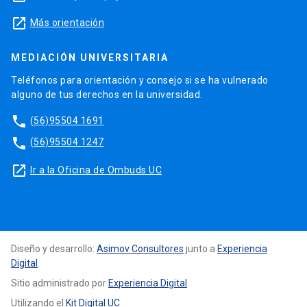
launch
Más orientación
MEDIACIÓN UNIVERSITARIA
Teléfonos para orientación y consejo si se ha vulnerado
alguno de tus derechos en la universidad.
phone
(56)95504 1691
phone
(56)95504 1247
launch
Ir a la Oficina de Ombuds UC
Diseño y desarrollo:
Asimov Consultores
junto a
Experiencia
Digital
.
Sitio administrado por
Experiencia Digital
.
Utilizando el
Kit Digital UC