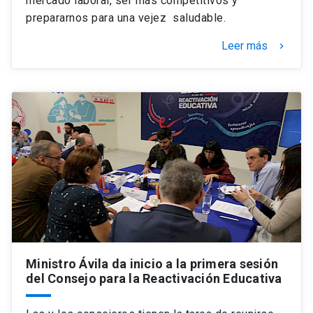
mercado laboral, ser más competitivos y
prepararnos para una vejez saludable.
Leer más
keyboard_arrow_right
Ministro Ávila da inicio a la primera sesión
del Consejo para la Reactivación Educativa