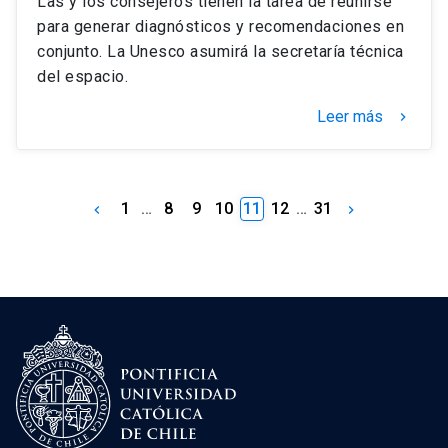
Las y los consejeros tienen la tarea de reunirse
para generar diagnósticos y recomendaciones en
conjunto. La Unesco asumirá la secretaría técnica
del espacio.
Leer más
keyboard_arrow_right
1
…
8
9
10
11
12
…
31
keyboard_arrow_left
keyboard_arrow_right