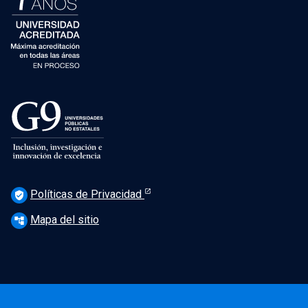
Políticas de Privacidad
verified_user
Mapa del sitio
account_tree