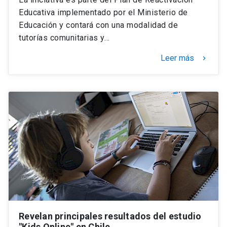
Educativa implementado por el Ministerio de
Educación y contará con una modalidad de
tutorías comunitarias y…
Leer más
keyboard_arrow_right
Revelan principales resultados del estudio
"Kids Online" en Chile