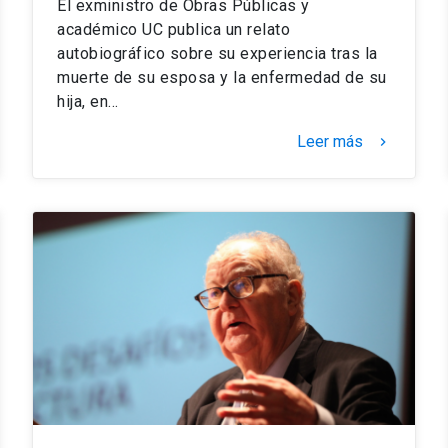
El exministro de Obras Públicas y
académico UC publica un relato
autobiográfico sobre su experiencia tras la
muerte de su esposa y la enfermedad de su
hija, en…
Leer más
keyboard_arrow_right