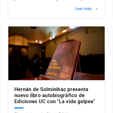
Leer más
keyboard_arrow_right
Hernán de Solminihac presenta
nuevo libro autobiográfico de
Ediciones UC con "La vida golpea"