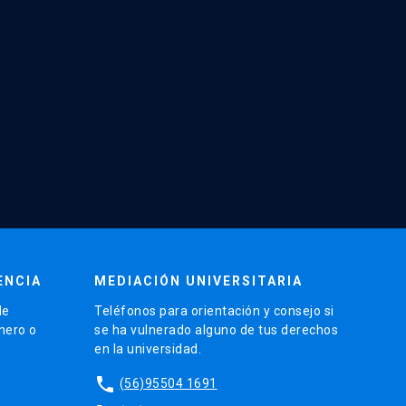
ENCIA
MEDIACIÓN UNIVERSITARIA
de
Teléfonos para orientación y consejo si
énero o
se ha vulnerado alguno de tus derechos
en la universidad.
phone
(56)95504 1691