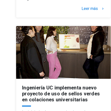
Leer más
keyboard_arrow_right
Ingeniería UC implementa nuevo
proyecto de uso de sellos verdes
en colaciones universitarias