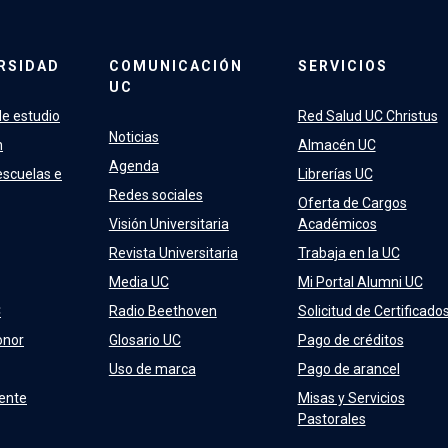
RSIDAD
COMUNICACIÓN
SERVICIOS
UC
e estudio
Red Salud UC Christus
Noticias
n
Almacén UC
Agenda
escuelas e
Librerías UC
Redes sociales
Oferta de Cargos
Visión Universitaria
Académicos
Revista Universitaria
Trabaja en la UC
Media UC
Mi Portal Alumni UC
C
Radio Beethoven
Solicitud de Certificado
onor
Glosario UC
Pago de créditos
Uso de marca
Pago de arancel
ente
Misas y Servicios
Pastorales