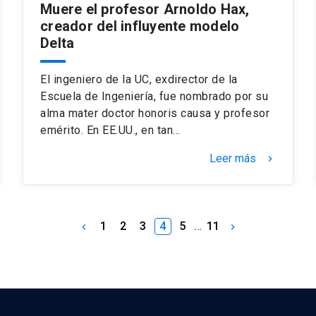
Muere el profesor Arnoldo Hax,
creador del influyente modelo
Delta
El ingeniero de la UC, exdirector de la
Escuela de Ingeniería, fue nombrado por su
alma mater doctor honoris causa y profesor
emérito. En EE.UU., en tan…
Leer más
keyboard_arrow_right
1
2
3
4
5
…
11
keyboard_arrow_left
keyboard_arrow_right