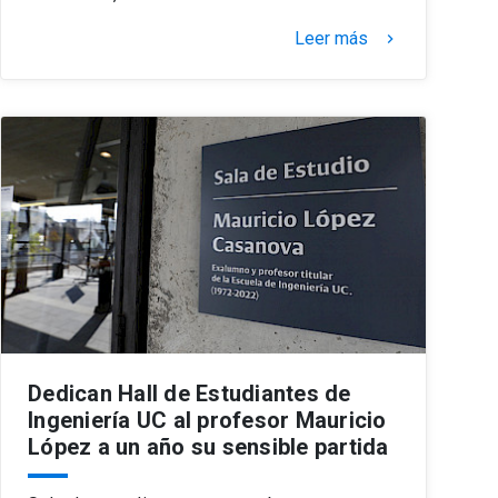
Leer más
keyboard_arrow_right
Dedican Hall de Estudiantes de
Ingeniería UC al profesor Mauricio
López a un año su sensible partida