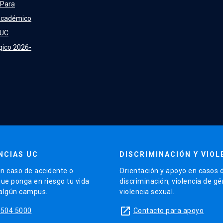
 Para
Académico
 UC
gico 2026-
NCIAS UC
DISCRIMINACIÓN Y VIOL
n caso de accidente o
Orientación y apoyo en casos 
que ponga en riesgo tu vida
discriminación, violencia de g
 algún campus.
violencia sexual.
launch
5504 5000
Contacto para apoyo