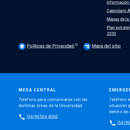
Información
Calendario 
Mapas de la
Plan estraté
2030
Políticas de Privacidad
Mapa del sitio
verified_user
account_tree
MESA CENTRAL
EMERGE
Teléfono para comunicarse con las
Teléfono e
distintas áreas de la Universidad.
situación 
dentro de
phone
(56)95504 4000
phone
(56)9