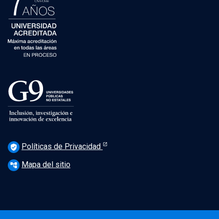
Políticas de Privacidad
verified_user
Mapa del sitio
account_tree