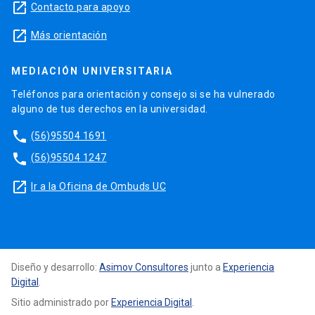
launch
Contacto para apoyo
launch
Más orientación
MEDIACIÓN UNIVERSITARIA
Teléfonos para orientación y consejo si se ha vulnerado
alguno de tus derechos en la universidad.
phone
(56)95504 1691
phone
(56)95504 1247
launch
Ir a la Oficina de Ombuds UC
Diseño y desarrollo:
Asimov Consultores
junto a
Experiencia
Digital
.
Sitio administrado por
Experiencia Digital
.