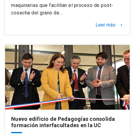
maquinarias que facilitan el proceso de post-
cosecha del grano de…
Leer más
keyboard_arrow_right
Nuevo edificio de Pedagogías consolida
formación interfacultades en la UC