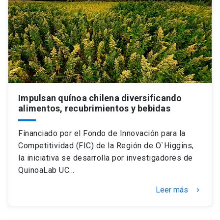
Impulsan quínoa chilena diversificando
alimentos, recubrimientos y bebidas
Financiado por el Fondo de Innovación para la
Competitividad (FIC) de la Región de O`Higgins,
la iniciativa se desarrolla por investigadores de
QuinoaLab UC…
Leer más
keyboard_arrow_right