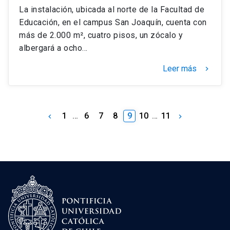
La instalación, ubicada al norte de la Facultad de
Educación, en el campus San Joaquín, cuenta con
más de 2.000 m², cuatro pisos, un zócalo y
albergará a ocho…
Leer más
keyboard_arrow_right
1
…
6
7
8
9
10
…
11
keyboard_arrow_left
keyboard_arrow_right