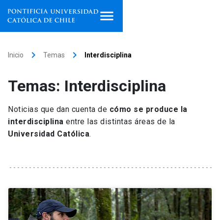
Inicio
keyboard_arrow_right
keyboard_arrow_right
Inicio
Temas
Interdisciplina
Programas de estudio
Temas: Interdisciplina
Facultades, escuelas e
institutos
Noticias que dan cuenta de
cómo se produce la
interdisciplina
entre las distintas áreas de la
Investigación
Universidad Católica
.
Internacionalización
launch
Extensión
Vinculación