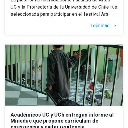
UC y la Prorrectoría de la Universidad de Chile fue
seleccionada para participar en el festival Ars…
Leer más
keyboard_arrow_right
Académicos UC y UCh entregan informe al
Mineduc que propone currículum de
emergencia y evitar repitencia