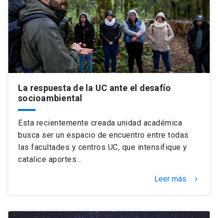
Universidad
keyboard_arrow_down
Información para
Futuros estudiantes
Go to english site
launch
Estudiantes
ACCESOS DIRECTOS
La respuesta de la UC ante el desafío
socioambiental
Admisión
launch
Académicos
Mi Cuenta UC
launch
Esta recientemente creada unidad académica
Personal
busca ser un espacio de encuentro entre todas
Correo UC
launch
las facultades y centros UC, que intensifique y
launch
Alumni
catalice aportes…
Mi Portal UC
launch
Padres y familia
Leer más
keyboard_arrow_right
Medios
Biblioteca
launch
launch
Vecinos
Donaciones
launch