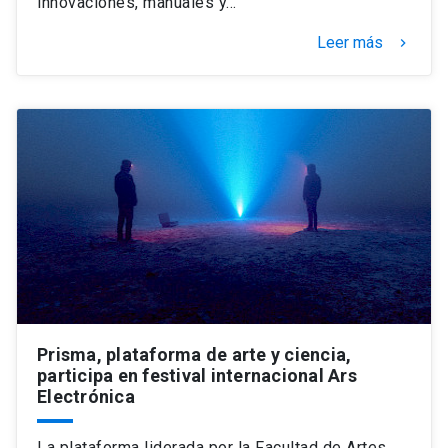
innovaciones, manuales y…
Leer más
keyboard_arrow_right
Prisma, plataforma de arte y ciencia,
participa en festival internacional Ars
Electrónica
La plataforma liderada por la Facultad de Artes