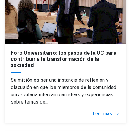
Universidad
keyboard_arrow_down
Información para
Futuros estudiantes
Go to english site
launch
Estudiantes
ACCESOS DIRECTOS
Foro Universitario: los pasos de la UC para
contribuir a la transformación de la
Admisión
launch
Académicos
sociedad
Mi Cuenta UC
launch
Personal
Su misión es ser una instancia de reflexión y
Correo UC
launch
discusión en que los miembros de la comunidad
launch
Alumni
universitaria intercambian ideas y experiencias
Mi Portal UC
launch
sobre temas de…
Padres y familia
Medios
Biblioteca
launch
Leer más
keyboard_arrow_right
launch
Vecinos
Donaciones
launch