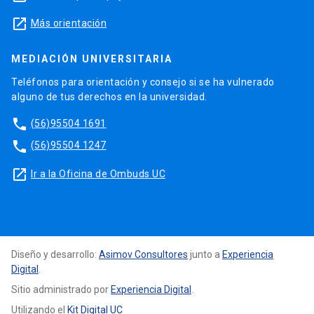
launch
Más orientación
MEDIACIÓN UNIVERSITARIA
Teléfonos para orientación y consejo si se ha vulnerado
alguno de tus derechos en la universidad.
phone
(56)95504 1691
phone
(56)95504 1247
launch
Ir a la Oficina de Ombuds UC
Diseño y desarrollo:
Asimov Consultores
junto a
Experiencia
Digital
.
Sitio administrado por
Experiencia Digital
.
Utilizando el
Kit Digital UC