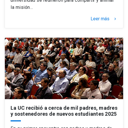
universidad se reunieron para compartir y animar
la misión…
Leer más
keyboard_arrow_right
La UC recibió a cerca de mil padres, madres
y sostenedores de nuevos estudiantes 2025