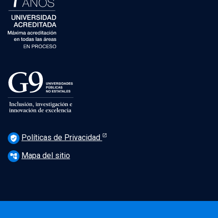
Políticas de Privacidad
verified_user
Mapa del sitio
account_tree