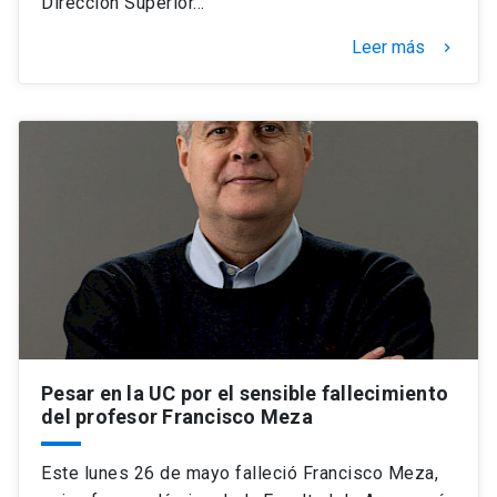
Dirección Superior…
Leer más
keyboard_arrow_right
Pesar en la UC por el sensible fallecimiento
del profesor Francisco Meza
Este lunes 26 de mayo falleció Francisco Meza,