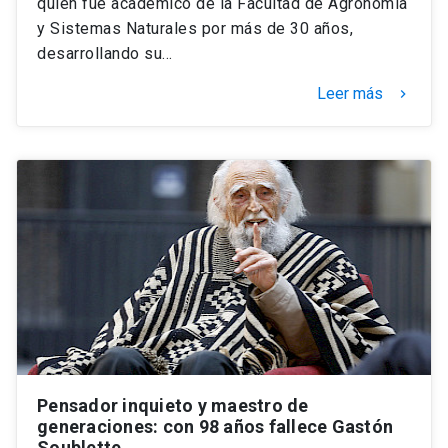
quien fue académico de la Facultad de Agronomía
y Sistemas Naturales por más de 30 años,
desarrollando su…
Leer más
keyboard_arrow_right
Pensador inquieto y maestro de
generaciones: con 98 años fallece Gastón
Soublette