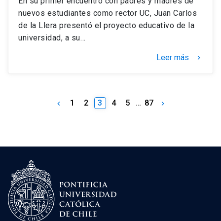
En su primer encuentro con padres y madres de
nuevos estudiantes como rector UC, Juan Carlos
de la Llera presentó el proyecto educativo de la
universidad, a su…
Leer más
keyboard_arrow_right
1
2
3
4
5
…
87
keyboard_arrow_left
keyboard_arrow_right