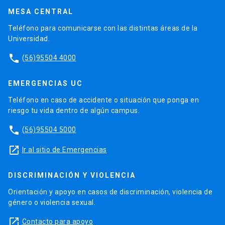
MESA CENTRAL
Teléfono para comunicarse con las distintas áreas de la
Universidad.
phone
(56)95504 4000
EMERGENCIAS UC
Teléfono en caso de accidente o situación que ponga en
riesgo tu vida dentro de algún campus.
phone
(56)95504 5000
launch
Ir al sitio de Emergencias
DISCRIMINACIÓN Y VIOLENCIA
Orientación y apoyo en casos de discriminación, violencia de
género o violencia sexual.
launch
Contacto para apoyo