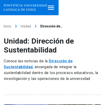
Inicio
keyboard_arrow_right
keyboard_arrow_right
Inicio
Unidad
Dirección de…
Programas de estudio
Unidad: Dirección de
Facultades, escuelas e
Sustentabilidad
institutos
Conoce las noticias de la
Dirección de
Investigación
Sustentabilidad
, encargada de integrar la
sustentabilidad dentro de los procesos educativos, la
Internacionalización
launch
investigación y las operaciones de la universidad.
Extensión
Vinculación