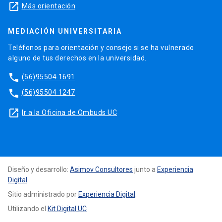
launch
Más orientación
MEDIACIÓN UNIVERSITARIA
Teléfonos para orientación y consejo si se ha vulnerado
alguno de tus derechos en la universidad.
phone
(56)95504 1691
phone
(56)95504 1247
launch
Ir a la Oficina de Ombuds UC
Diseño y desarrollo:
Asimov Consultores
junto a
Experiencia
Digital
.
Sitio administrado por
Experiencia Digital
.
Utilizando el
Kit Digital UC