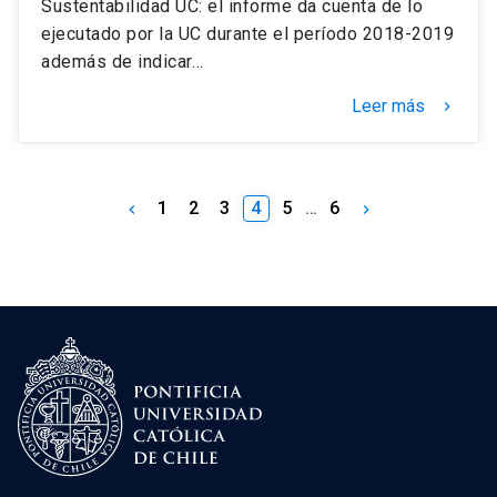
Sustentabilidad UC: el informe da cuenta de lo
ejecutado por la UC durante el período 2018-2019
además de indicar…
Leer más
keyboard_arrow_right
1
2
3
4
5
…
6
keyboard_arrow_left
keyboard_arrow_right