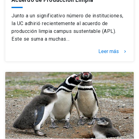
Junto a un significativo número de instituciones,
la UC adhirió recientemente al acuerdo de
producción limpia campus sustentable (APL).
Este se suma a muchas…
Leer más
keyboard_arrow_right