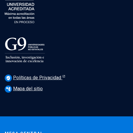
Políticas de Privacidad
verified_user
Mapa del sitio
account_tree