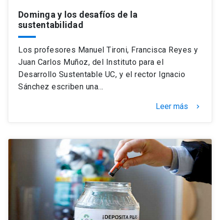
Dominga y los desafíos de la
sustentabilidad
Los profesores Manuel Tironi, Francisca Reyes y
Juan Carlos Muñoz, del Instituto para el
Desarrollo Sustentable UC, y el rector Ignacio
Sánchez escriben una…
Leer más
keyboard_arrow_right