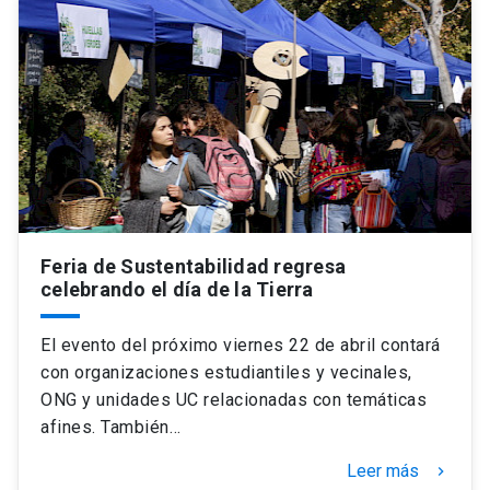
Universidad
keyboard_arrow_down
Información para
Futuros estudiantes
Go to english site
launch
Estudiantes
ACCESOS DIRECTOS
Admisión
launch
Académicos
Feria de Sustentabilidad regresa
Mi Cuenta UC
launch
Personal
celebrando el día de la Tierra
Correo UC
launch
launch
Alumni
El evento del próximo viernes 22 de abril contará
Mi Portal UC
launch
con organizaciones estudiantiles y vecinales,
Padres y familia
ONG y unidades UC relacionadas con temáticas
Medios
Biblioteca
launch
afines. También…
launch
Vecinos
Donaciones
launch
Leer más
keyboard_arrow_right