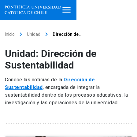
Inicio
keyboard_arrow_right
keyboard_arrow_right
Inicio
Unidad
Dirección de…
Programas de estudio
Unidad: Dirección de
Facultades, escuelas e
Sustentabilidad
institutos
Conoce las noticias de la
Dirección de
Investigación
Sustentabilidad
, encargada de integrar la
sustentabilidad dentro de los procesos educativos, la
Internacionalización
launch
investigación y las operaciones de la universidad.
Extensión
Vinculación