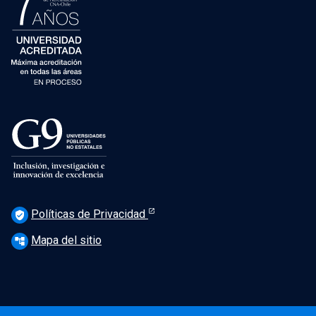
Políticas de Privacidad
verified_user
Mapa del sitio
account_tree