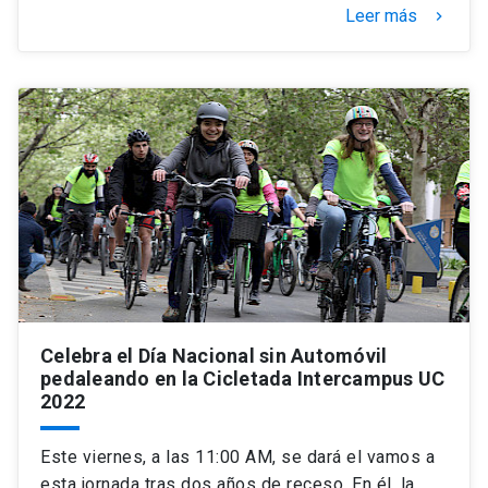
Leer más
keyboard_arrow_right
Celebra el Día Nacional sin Automóvil
pedaleando en la Cicletada Intercampus UC
2022
Este viernes, a las 11:00 AM, se dará el vamos a
esta jornada tras dos años de receso. En él, la