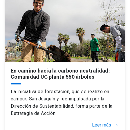
Universidad
keyboard_arrow_down
Información para
Futuros estudiantes
Go to english site
launch
Estudiantes
ACCESOS DIRECTOS
Admisión
launch
Académicos
En camino hacia la carbono neutralidad:
Mi Cuenta UC
launch
Personal
Comunidad UC planta 550 árboles
Correo UC
launch
launch
Alumni
La iniciativa de forestación, que se realizó en
Mi Portal UC
launch
campus San Joaquín y fue impulsada por la
Padres y familia
Dirección de Sustentabilidad, forma parte de la
Medios
Biblioteca
launch
Estrategia de Acción…
launch
Vecinos
Donaciones
launch
Leer más
keyboard_arrow_right