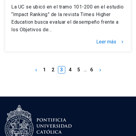
La UC se ubicó en el tramo 101-200 en el estudio
“Impact Ranking” de la revista Times Higher
Education busca evaluar el desempeño frente a
los Objetivos de…
Leer más
keyboard_arrow_right
1
2
3
4
5
…
6
keyboard_arrow_left
keyboard_arrow_right