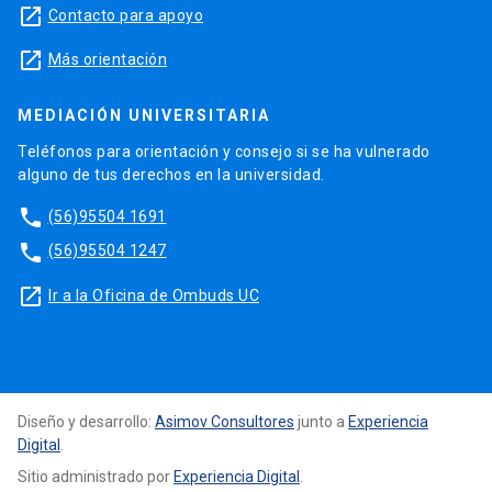
launch
Contacto para apoyo
launch
Más orientación
MEDIACIÓN UNIVERSITARIA
Teléfonos para orientación y consejo si se ha vulnerado
alguno de tus derechos en la universidad.
phone
(56)95504 1691
phone
(56)95504 1247
launch
Ir a la Oficina de Ombuds UC
Diseño y desarrollo:
Asimov Consultores
junto a
Experiencia
Digital
.
Sitio administrado por
Experiencia Digital
.