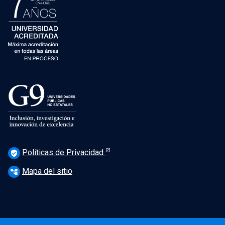
Políticas de Privacidad
verified_user
Mapa del sitio
account_tree