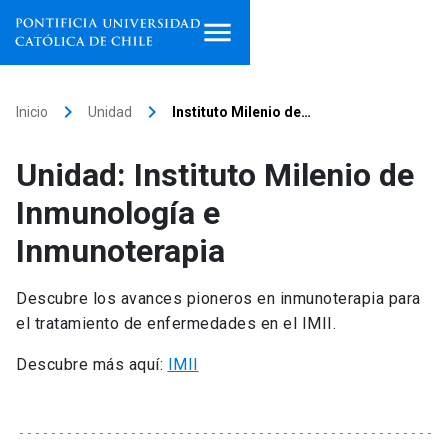
Inicio
keyboard_arrow_right
keyboard_arrow_right
Inicio
Unidad
Instituto Milenio de…
Programas de estudio
Unidad: Instituto Milenio de
Facultades, escuelas e
Inmunología e
institutos
Inmunoterapia
Investigación
Descubre los avances pioneros en inmunoterapia para
Internacionalización
launch
el tratamiento de enfermedades en el IMII.
Extensión
Descubre más aquí:
IMII
Vinculación