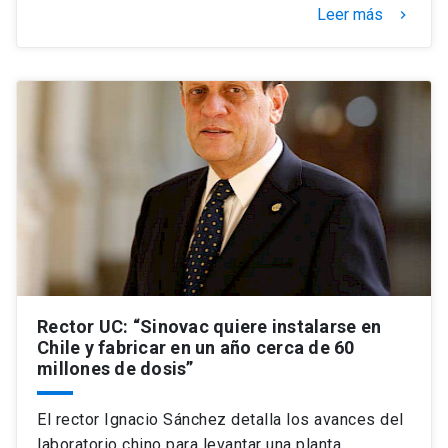
Leer más
keyboard_arrow_right
Rector UC: “Sinovac quiere instalarse en
Chile y fabricar en un año cerca de 60
millones de dosis”
El rector Ignacio Sánchez detalla los avances del
laboratorio chino para levantar una planta