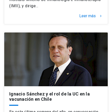
(IMII), y dirige…
Leer más
keyboard_arrow_right
Ignacio Sánchez y el rol de la UC en la
vacunación en Chile
En esta última semana del año, en conversación