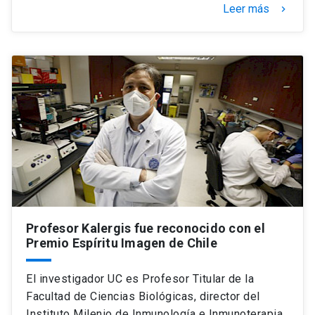
Leer más
keyboard_arrow_right
Profesor Kalergis fue reconocido con el
Premio Espíritu Imagen de Chile
El investigador UC es Profesor Titular de la
Facultad de Ciencias Biológicas, director del
Instituto Milenio de Inmunología e Inmunoterapia