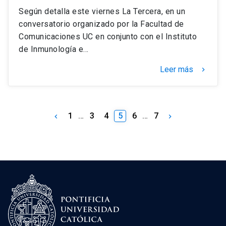
Según detalla este viernes La Tercera, en un
conversatorio organizado por la Facultad de
Comunicaciones UC en conjunto con el Instituto
de Inmunología e…
Leer más
keyboard_arrow_right
1
…
3
4
5
6
…
7
keyboard_arrow_left
keyboard_arrow_right