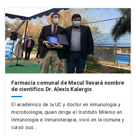
Universidad
keyboard_arrow_down
Información para
Futuros estudiantes
Go to english site
launch
Estudiantes
ACCESOS DIRECTOS
Admisión
launch
Académicos
Mi Cuenta UC
launch
Personal
Farmacia comunal de Macul llevará nombre
de científico Dr. Alexis Kalergis
Correo UC
launch
launch
Alumni
Mi Portal UC
launch
El académico de la UC y doctor en inmunología y
Padres y familia
microbiología, quien dirige el Instituto Milenio en
Medios
Biblioteca
launch
Inmunología e Inmunoterapia, vivió en la comuna y
launch
Vecinos
cursó sus…
Donaciones
launch