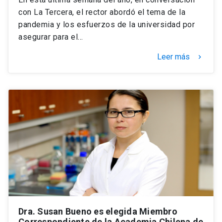
con La Tercera, el rector abordó el tema de la
pandemia y los esfuerzos de la universidad por
asegurar para el…
Leer más
keyboard_arrow_right
Dra. Susan Bueno es elegida Miembro
Correspondiente de la Academia Chilena de