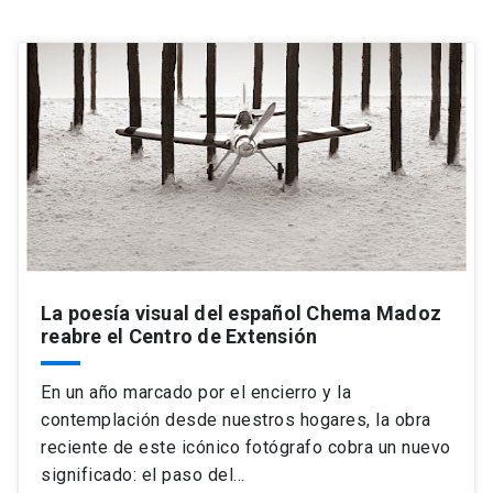
Universidad
keyboard_arrow_down
Información para
Futuros estudiantes
Go to english site
launch
Estudiantes
ACCESOS DIRECTOS
Admisión
launch
Académicos
Mi Cuenta UC
launch
Personal
La poesía visual del español Chema Madoz
Correo UC
launch
reabre el Centro de Extensión
launch
Alumni
Mi Portal UC
launch
En un año marcado por el encierro y la
Padres y familia
contemplación desde nuestros hogares, la obra
Medios
Biblioteca
launch
reciente de este icónico fotógrafo cobra un nuevo
launch
Vecinos
Donaciones
launch
significado: el paso del…