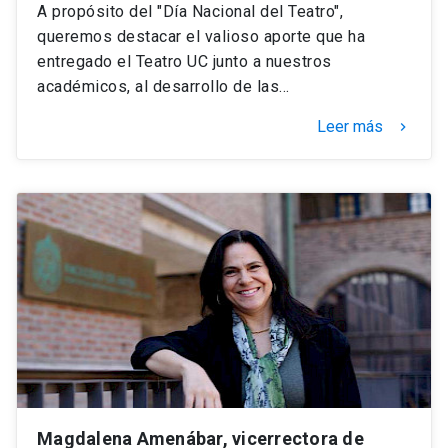
A propósito del "Día Nacional del Teatro",
queremos destacar el valioso aporte que ha
entregado el Teatro UC junto a nuestros
académicos, al desarrollo de las…
Leer más
keyboard_arrow_right
Magdalena Amenábar, vicerrectora de