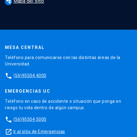
Mapa del sitio
account_tree
MESA CENTRAL
Teléfono para comunicarse con las distintas áreas de la
Universidad.
phone
(56)95504 4000
EMERGENCIAS UC
Teléfono en caso de accidente o situación que ponga en
riesgo tu vida dentro de algún campus.
phone
(56)95504 5000
launch
Ir al sitio de Emergencias