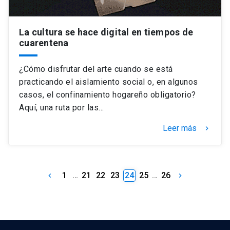
La cultura se hace digital en tiempos de
cuarentena
¿Cómo disfrutar del arte cuando se está
practicando el aislamiento social o, en algunos
casos, el confinamiento hogareño obligatorio?
Aquí, una ruta por las…
Leer más
keyboard_arrow_right
1
…
21
22
23
24
25
…
26
keyboard_arrow_left
keyboard_arrow_right