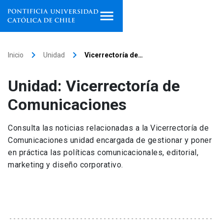
Inicio
keyboard_arrow_right
keyboard_arrow_right
Inicio
Unidad
Vicerrectoría de…
Programas de estudio
Unidad: Vicerrectoría de
Facultades, escuelas e
Comunicaciones
institutos
Consulta las noticias relacionadas a la Vicerrectoría de
Investigación
Comunicaciones unidad encargada de gestionar y poner
en práctica las políticas comunicacionales, editorial,
Internacionalización
launch
marketing y diseño corporativo.
Extensión
Vinculación