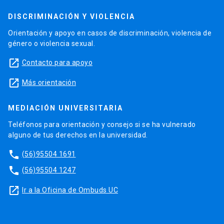
DISCRIMINACIÓN Y VIOLENCIA
Orientación y apoyo en casos de discriminación, violencia de
género o violencia sexual.
launch
Contacto para apoyo
launch
Más orientación
MEDIACIÓN UNIVERSITARIA
Teléfonos para orientación y consejo si se ha vulnerado
alguno de tus derechos en la universidad.
phone
(56)95504 1691
phone
(56)95504 1247
launch
Ir a la Oficina de Ombuds UC