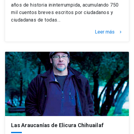
años de historia ininterrumpida, acumulando 750
mil cuentos breves escritos por ciudadanos y
ciudadanas de todas…
Leer más
keyboard_arrow_right
Las Araucanías de Elicura Chihuailaf