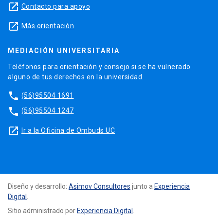
launch
Contacto para apoyo
launch
Más orientación
MEDIACIÓN UNIVERSITARIA
Teléfonos para orientación y consejo si se ha vulnerado
alguno de tus derechos en la universidad.
phone
(56)95504 1691
phone
(56)95504 1247
launch
Ir a la Oficina de Ombuds UC
Diseño y desarrollo:
Asimov Consultores
junto a
Experiencia
Digital
.
Sitio administrado por
Experiencia Digital
.