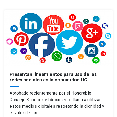
Universidad
keyboard_arrow_down
Información para
Futuros estudiantes
Go to english site
launch
Estudiantes
ACCESOS DIRECTOS
Admisión
launch
Académicos
Mi Cuenta UC
launch
Personal
Presentan lineamientos para uso de las
Correo UC
launch
redes sociales en la comunidad UC
launch
Alumni
Mi Portal UC
launch
Aprobado recientemente por el Honorable
Padres y familia
Consejo Superior, el documento llama a utilizar
Medios
Biblioteca
launch
estos medios digitales respetando la dignidad y
launch
Vecinos
Donaciones
launch
el valor de las…