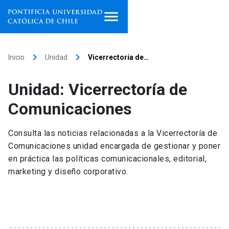
Inicio
keyboard_arrow_right
keyboard_arrow_right
Inicio
Unidad
Vicerrectoría de…
Programas de estudio
Unidad: Vicerrectoría de
Facultades, escuelas e
Comunicaciones
institutos
Consulta las noticias relacionadas a la Vicerrectoría de
Investigación
Comunicaciones unidad encargada de gestionar y poner
en práctica las políticas comunicacionales, editorial,
Internacionalización
launch
marketing y diseño corporativo.
Extensión
Vinculación