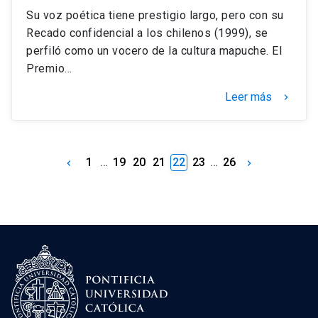
Su voz poética tiene prestigio largo, pero con su
Recado confidencial a los chilenos (1999), se
perfiló como un vocero de la cultura mapuche. El
Premio…
Leer más
keyboard_arrow_right
1
…
19
20
21
22
23
…
26
keyboard_arrow_left
keyboard_arrow_right