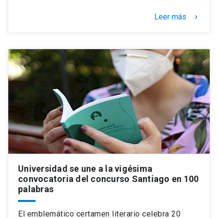
Leer más
keyboard_arrow_right
Universidad se une a la vigésima
convocatoria del concurso Santiago en 100
palabras
El emblemático certamen literario celebra 20