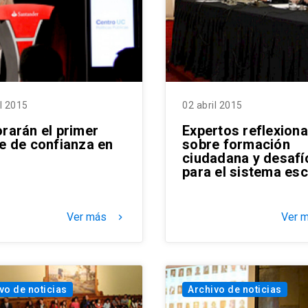
il 2015
02 abril 2015
orarán el primer
Expertos reflexion
ce de confianza en
sobre formación
e
ciudadana y desafí
para el sistema esc
Ver más
Ver 
keyboard_arrow_right
vo de noticias
Archivo de noticias