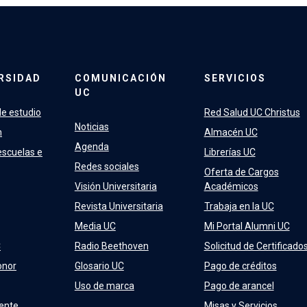
RSIDAD
COMUNICACIÓN
SERVICIOS
UC
e estudio
Red Salud UC Christus
Noticias
n
Almacén UC
Agenda
escuelas e
Librerías UC
Redes sociales
Oferta de Cargos
Visión Universitaria
Académicos
Revista Universitaria
Trabaja en la UC
Media UC
Mi Portal Alumni UC
C
Radio Beethoven
Solicitud de Certificado
onor
Glosario UC
Pago de créditos
Uso de marca
Pago de arancel
ente
Misas y Servicios