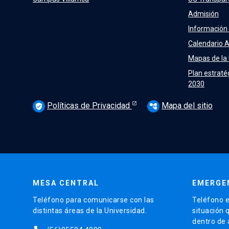
Admisión
Información
Calendario 
Mapas de la
Plan estraté
2030
Políticas de Privacidad
Mapa del sitio
verified_user
account_tree
MESA CENTRAL
EMERGE
Teléfono para comunicarse con las
Teléfono e
distintas áreas de la Universidad.
situación 
dentro de