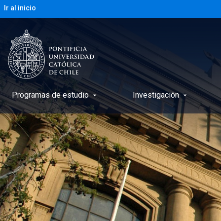
Ir al inicio
Programas de estudio
Investigación
arrow_drop_down
arrow_drop_down