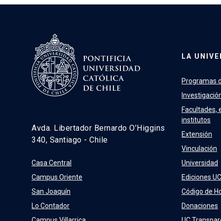
LA UNIVE
Programas d
Investigació
Facultades, 
institutos
Avda. Libertador Bernardo O’Higgins
Extensión
340, Santiago - Chile
Vinculación
Casa Central
Universidad
Campus Oriente
Ediciones U
San Joaquín
Código de H
Lo Contador
Donaciones
Campus Villarrica
UC Transpar