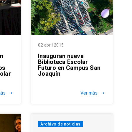
02 abril 2015
an
Inauguran nueva
Biblioteca Escolar
os
Futuro en Campus San
olar
Joaquín
más
Ver más
keyboard_arrow_right
keyboard_arrow_right
Archivo de noticias