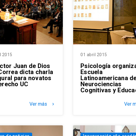
il 2015
01 abril 2015
ector Juan de Dios
Psicología organiz
Correa dicta charla
Escuela
gural para novatos
Latinoamericana d
erecho UC
Neurociencias
Cognitivas y Educa
Ver más
Ver 
keyboard_arrow_right