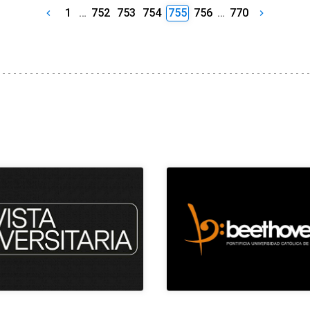
1
…
752
753
754
755
756
…
770
keyboard_arrow_left
keyboard_arrow_right