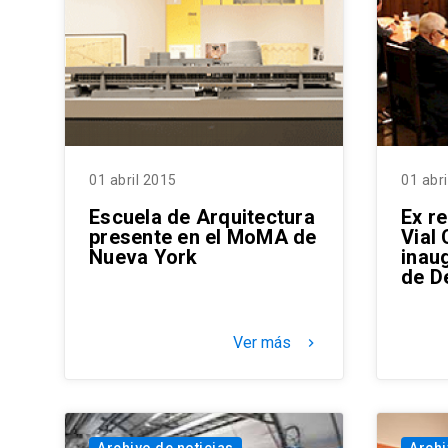
01 abril 2015
01 abr
Escuela de Arquitectura
Ex r
presente en el MoMA de
Vial 
Nueva York
inau
de D
Ver más
keyboard_arrow_right