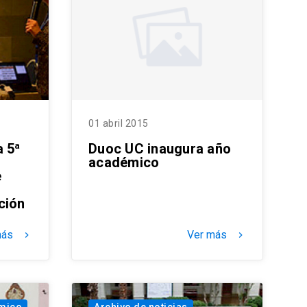
01 abril 2015
a 5ª
Duoc UC inaugura año
académico
e
ción
más
Ver más
keyboard_arrow_right
keyboard_arrow_right