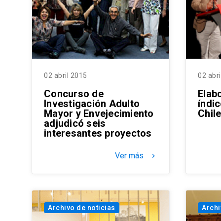
02 abril 2015
02 abr
Concurso de
Elab
Investigación Adulto
índi
Mayor y Envejecimiento
Chil
adjudicó seis
interesantes proyectos
Ver más
keyboard_arrow_right
Archivo de noticias
Archi