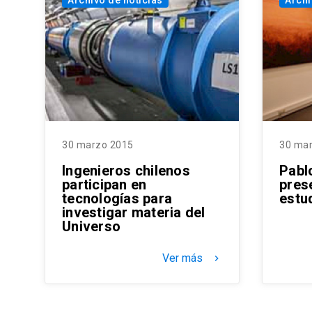
Archivo de noticias
Archi
30 marzo 2015
30 ma
Ingenieros chilenos
Pabl
participan en
pres
tecnologías para
estu
investigar materia del
Universo
Ver más
keyboard_arrow_right