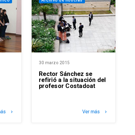
émico
Archivo de noticias
30 marzo 2015
Rector Sánchez se
refirió a la situación del
profesor Costadoat
más
Ver más
keyboard_arrow_right
keyboard_arrow_right