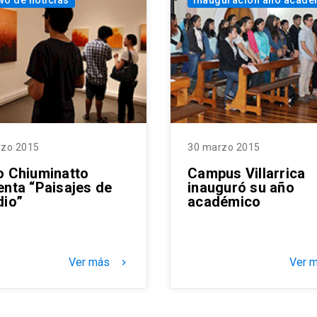
vo de noticias
Inauguración año acad
rzo 2015
30 marzo 2015
o Chiuminatto
Campus Villarrica
enta “Paisajes de
inauguró su año
dio”
académico
Ver más
Ver 
keyboard_arrow_right