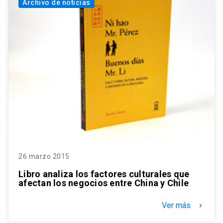
Archivo de noticias
26 marzo 2015
Libro analiza los factores culturales que
afectan los negocios entre China y Chile
Ver más
keyboard_arrow_right