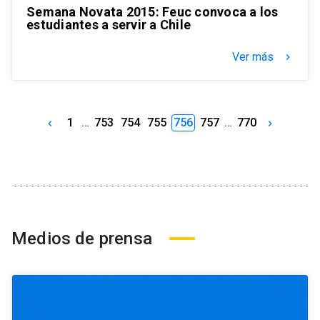
Semana Novata 2015: Feuc convoca a los
estudiantes a servir a Chile
Ver más
keyboard_arrow_right
1
…
753
754
755
756
757
…
770
keyboard_arrow_left
keyboard_arrow_right
Medios de prensa