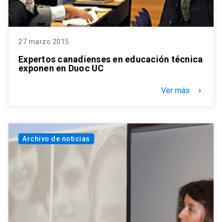
27 marzo 2015
Expertos canadienses en educación técnica
exponen en Duoc UC
Ver más
keyboard_arrow_right
Archivo de noticias