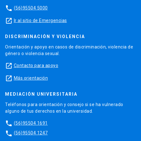
phone
(56)95504 5000
launch
Ir al sitio de Emergencias
DISCRIMINACIÓN Y VIOLENCIA
Orientación y apoyo en casos de discriminación, violencia de
género o violencia sexual.
launch
Contacto para apoyo
launch
Más orientación
MEDIACIÓN UNIVERSITARIA
Teléfonos para orientación y consejo si se ha vulnerado
alguno de tus derechos en la universidad.
phone
(56)95504 1691
phone
(56)95504 1247