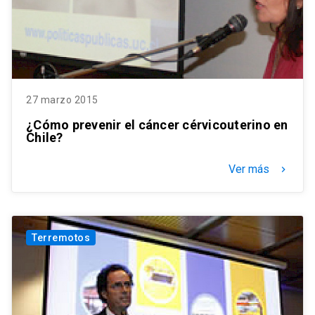
27 marzo 2015
¿Cómo prevenir el cáncer cérvicouterino en
Chile?
Ver más
keyboard_arrow_right
Terremotos