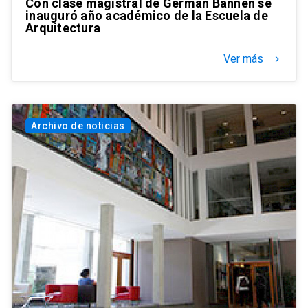
Con clase magistral de Germán Bannen se
inauguró año académico de la Escuela de
Arquitectura
Ver más
keyboard_arrow_right
Archivo de noticias