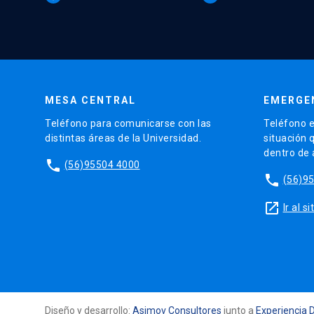
MESA CENTRAL
EMERGE
Teléfono para comunicarse con las
Teléfono e
distintas áreas de la Universidad.
situación 
dentro de
phone
(56)95504 4000
phone
(56)9
launch
Ir al 
Diseño y desarrollo:
Asimov Consultores
junto a
Experiencia D