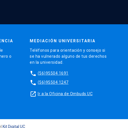
ENCIA
MEDIACIÓN UNIVERSITARIA
de
Teléfonos para orientación y consejo si
énero o
se ha vulnerado alguno de tus derechos
en la universidad.
phone
(56)95504 1691
phone
(56)95504 1247
launch
Ir a la Oficina de Ombuds UC
el
Kit Digital UC