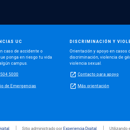
NCIAS UC
DISCRIMINACIÓN Y VIOL
n caso de accidente o
Orientación y apoyo en casos 
que ponga en riesgo tu vida
discriminación, violencia de g
 algún campus.
violencia sexual.
launch
5504 5000
Contacto para apoyo
launch
sitio de Emergencias
Más orientación
igital
.
Sitio administrado por
Experiencia Digital
.
Utilizando 