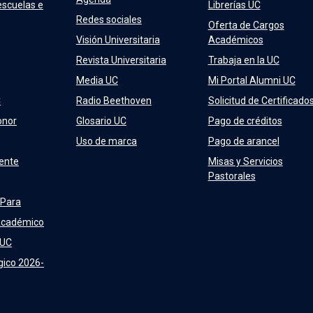
escuelas e
Librerías UC
Redes sociales
Oferta de Cargos
Visión Universitaria
Académicos
Revista Universitaria
Trabaja en la UC
Media UC
Mi Portal Alumni UC
C
Radio Beethoven
Solicitud de Certificado
onor
Glosario UC
Pago de créditos
Uso de marca
Pago de arancel
ente
Misas y Servicios
Pastorales
 Para
Académico
 UC
gico 2026-