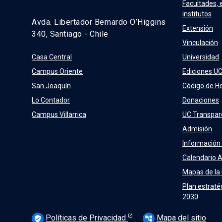
Facultades, 
institutos
Avda. Libertador Bernardo O’Higgins
Extensión
340, Santiago - Chile
Vinculación
Casa Central
Universidad
Campus Oriente
Ediciones U
San Joaquín
Código de H
Lo Contador
Donaciones
Campus Villarrica
UC Transpar
Admisión
Información
Calendario 
Mapas de la
Plan estraté
2030
Políticas de Privacidad
Mapa del sitio
verified_user
account_tree