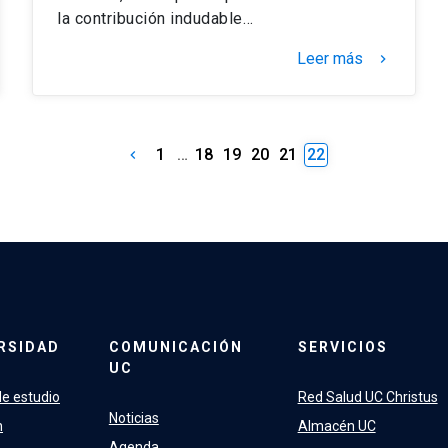
la contribución indudable…
Leer más
keyboard_arrow_right
1
…
18
19
20
21
22
keyboard_arrow_left
RSIDAD
COMUNICACIÓN
SERVICIOS
UC
e estudio
Red Salud UC Christus
Noticias
n
Almacén UC
Agenda